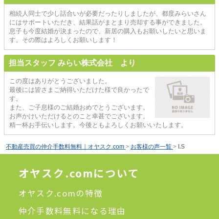
相続人同士で少し話合いが必要だったりしましたが、都度みらいさん
にはサポートいただき、結果話がまとまり売却する事ができました。
息子も今度結婚が決まったので、新居の購入もお願いしたいと思いま
す。その際はよろしくお願いします！
担当スタッフ みらい株式会社 より
この度はありがとうございました。
最後には皆さまご納得いただけた様で良かったで
す。
また、ご子息様のご結婚おめでとうございます。
お声かけいただけるとのこと幸甚でございます。
精一杯お手伝いします。今後ともよろしくお願いいたします。
不動産売買の仲介手数料無料｜オヤスク.com
>
お客様の声一覧
>
I.S
オヤスク.comについて
オヤスク.comの特徴
仲介手数料無料になる理由