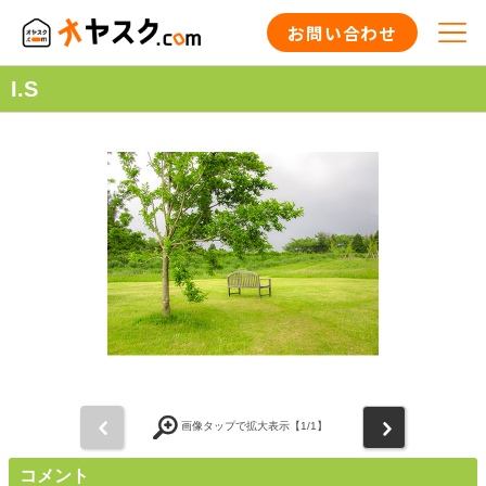
お問い合わせ
I.S
前
次
画像タップで拡大表示【
1
/1】
コメント