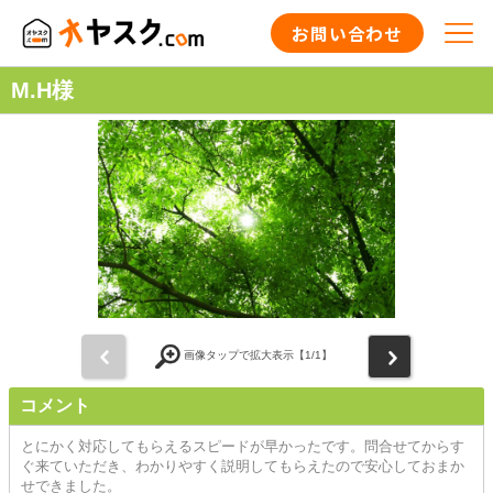
お問い合わせ
M.H様
前
次
画像タップで拡大表示【
1
/1】
コメント
とにかく対応してもらえるスピードが早かったです。問合せてからす
ぐ来ていただき、わかりやすく説明してもらえたので安心しておまか
せできました。