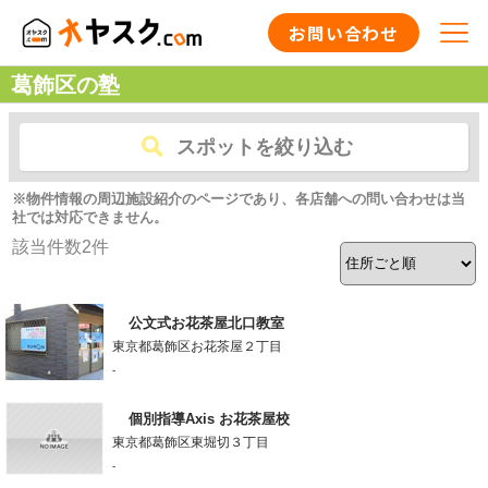
お問い合わせ
葛飾区の塾
スポットを絞り込む
※物件情報の周辺施設紹介のページであり、各店舗への問い合わせは当
社では対応できません。
該当件数
2
件
公文式お花茶屋北口教室
東京都葛飾区お花茶屋２丁目
-
個別指導Axis お花茶屋校
東京都葛飾区東堀切３丁目
-