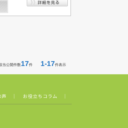
17
1-17
該当公開件数
件
件表示
の声
｜
お役立ちコラム
｜