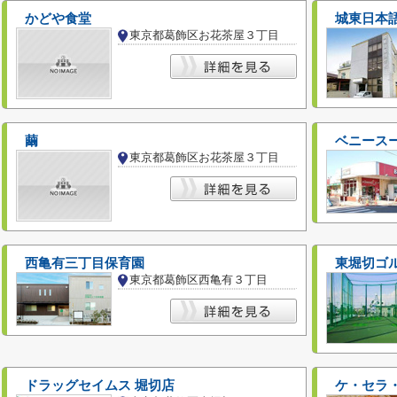
かどや食堂
城東日本
東京都葛飾区お花茶屋３丁目
繭
ベニース
東京都葛飾区お花茶屋３丁目
西亀有三丁目保育園
東堀切ゴ
東京都葛飾区西亀有３丁目
ドラッグセイムス 堀切店
ケ・セラ