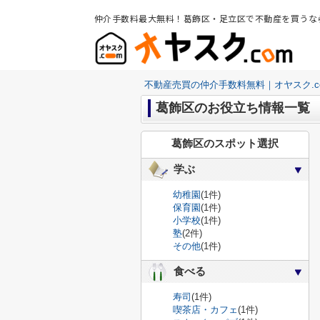
仲介手数料最大無料！葛飾区・足立区で不動産を買うな
不動産売買の仲介手数料無料｜オヤスク.c
葛飾区のお役立ち情報一覧
葛飾区のスポット選択
学ぶ
幼稚園
(1件)
保育園
(1件)
小学校
(1件)
塾
(2件)
その他
(1件)
食べる
寿司
(1件)
喫茶店・カフェ
(1件)