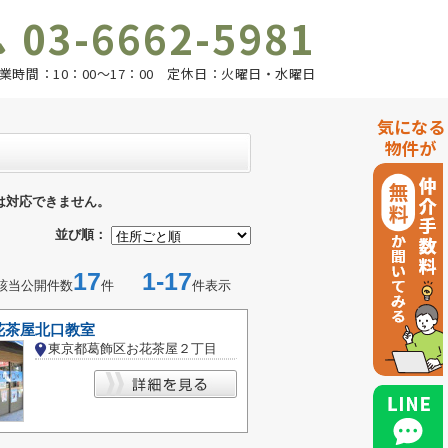
03-6662-5981
業時間：10：00～17：00 定休日：火曜日・水曜日
気になる
物件が
は対応できません。
並び順：
17
1-17
該当公開件数
件
件表示
花茶屋北口教室
東京都葛飾区お花茶屋２丁目