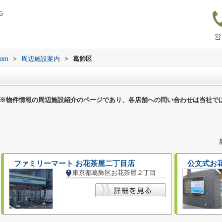
ら
営
om
>
周辺施設案内
>
葛飾区
※物件情報の周辺施設紹介のページであり、各店舗への問い合わせは当社で
ファミリーマート お花茶屋二丁目店
公文式お
東京都葛飾区お花茶屋２丁目