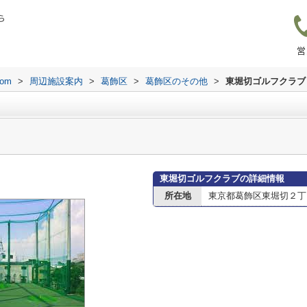
ら
営
om
>
周辺施設案内
>
葛飾区
>
葛飾区のその他
>
東堀切ゴルフクラブ
東堀切ゴルフクラブの詳細情報
所在地
東京都葛飾区東堀切２丁目