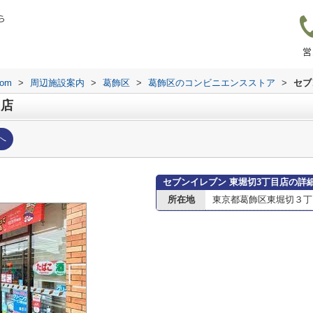
ら
営
om
>
周辺施設案内
>
葛飾区
>
葛飾区のコンビニエンスストア
>
セブ
目店
へ
セブンイレブン 東堀切3丁目店の詳
所在地
東京都葛飾区東堀切３丁目