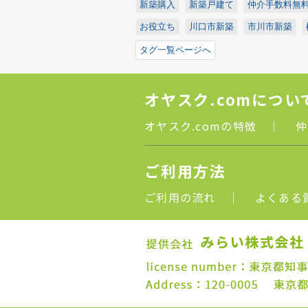
新築購入
新築戸建て
仲介手数料無
お役立ち
川口市新築
市川市新築
タグ一覧ページへ
オヤスク.comについ
オヤスク.comの特徴
｜
仲
ご利用方法
ご利用の流れ
｜
よくある