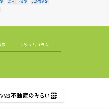
築
江戸川区新築
八潮市新築
の声
｜
お役立ちコラム
｜