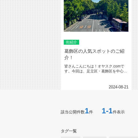
街紹介
葛飾区の人気スポットのご紹
介！
皆さんこんにちは！オヤスク.comで
す。今回は、足立区・葛飾区を中心に
城東エリアでの新築購入をお考え...
2024-08-21
1
1-1
該当公開件数
件
件表示
タグ一覧