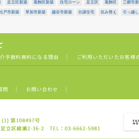
料
足立区新築
葛飾区新築
住宅ローン
足立区
葛飾区
三郷市新
松戸市新築
草加市新築
越谷市新築
分譲住宅
住み替え
引っ越し
て
介手数料無料になる理由
｜
ご利用いただいたお客様
質問
｜
お問い合わせ
｜