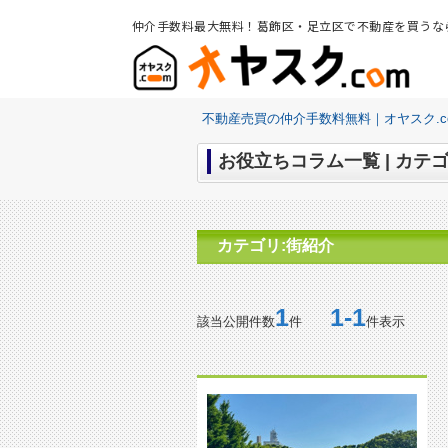
仲介手数料最大無料！葛飾区・足立区で不動産を買うな
不動産売買の仲介手数料無料｜オヤスク.c
お役立ちコラム一覧 | カテ
カテゴリ:街紹介
1
1-1
該当公開件数
件
件表示