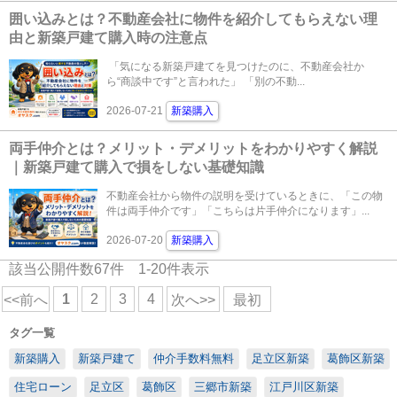
囲い込みとは？不動産会社に物件を紹介してもらえない理
由と新築戸建て購入時の注意点
「気になる新築戸建てを見つけたのに、不動産会社か
ら“商談中です”と言われた」 「別の不動...
2026-07-21
新築購入
両手仲介とは？メリット・デメリットをわかりやすく解説
｜新築戸建て購入で損をしない基礎知識
不動産会社から物件の説明を受けているときに、「この物
件は両手仲介です」「こちらは片手仲介になります」...
2026-07-20
新築購入
該当公開件数
67
件
1-20
件表示
1
2
3
4
<<前へ
次へ>>
最初
タグ一覧
新築購入
新築戸建て
仲介手数料無料
足立区新築
葛飾区新築
住宅ローン
足立区
葛飾区
三郷市新築
江戸川区新築