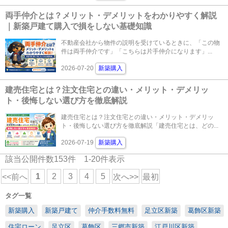
両手仲介とは？メリット・デメリットをわかりやすく解説
｜新築戸建て購入で損をしない基礎知識
不動産会社から物件の説明を受けているときに、「この物
件は両手仲介です」「こちらは片手仲介になります」...
2026-07-20
新築購入
建売住宅とは？注文住宅との違い・メリット・デメリッ
ト・後悔しない選び方を徹底解説
建売住宅とは？注文住宅との違い・メリット・デメリッ
ト・後悔しない選び方を徹底解説「建売住宅とは、どの...
2026-07-19
新築購入
該当公開件数
153
件
1-20
件表示
1
2
3
4
5
<<前へ
次へ>>
最初
タグ一覧
新築購入
新築戸建て
仲介手数料無料
足立区新築
葛飾区新築
住宅ローン
足立区
葛飾区
三郷市新築
江戸川区新築