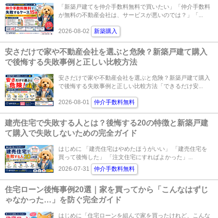
「新築戸建てを仲介手数料無料で買いたい」「仲介手数料
が無料の不動産会社は、サービスが悪いのでは？」「...
2026-08-02
新築購入
安さだけで家や不動産会社を選ぶと危険？新築戸建て購入
で後悔する失敗事例と正しい比較方法
安さだけで家や不動産会社を選ぶと危険？新築戸建て購入
で後悔する失敗事例と正しい比較方法「できるだけ安...
2026-08-01
仲介手数料無料
建売住宅で失敗する人とは？後悔する20の特徴と新築戸建
て購入で失敗しないための完全ガイド
はじめに 「建売住宅はやめたほうがいい」 「建売住宅を
買って後悔した」 「注文住宅にすればよかった」...
2026-07-31
仲介手数料無料
住宅ローン後悔事例20選｜家を買ってから「こんなはずじ
ゃなかった…」を防ぐ完全ガイド
はじめに「住宅ローンを組んで家を買ったけれど、こんな