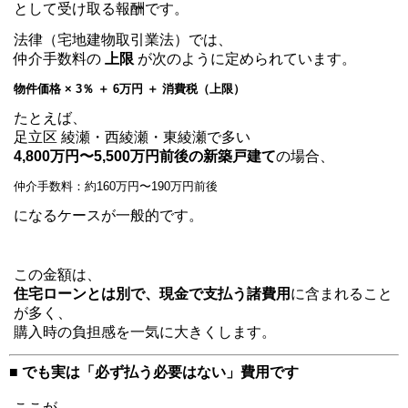
として受け取る報酬です。
法律（宅地建物取引業法）では、
仲介手数料の
上限
が次のように定められています。
物件価格 × 3％ ＋ 6万円 ＋ 消費税（上限）
たとえば、
足立区 綾瀬・西綾瀬・東綾瀬で多い
4,800万円〜5,500万円前後の新築戸建て
の場合、
仲介手数料：約160万円〜190万円前後
になるケースが一般的です。
この金額は、
住宅ローンとは別で、現金で支払う諸費用
に含まれること
が多く、
購入時の負担感を一気に大きくします。
■ でも実は「必ず払う必要はない」費用です
ここが、