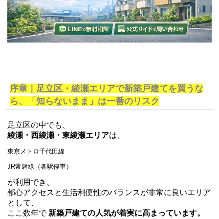
序章｜足立区・綾瀬エリアで新築戸建てを買うな
ら、「知らないまま」は一番のリスク
足立区の中でも、
綾瀬・西綾瀬・東綾瀬エリア
は、
東京メトロ千代田線
JR常磐線（各駅停車）
が利用でき、
都心アクセスと生活利便性のバランスが非常に良いエリア
として、
ここ数年で
新築戸建ての人気が着実に高まっています。