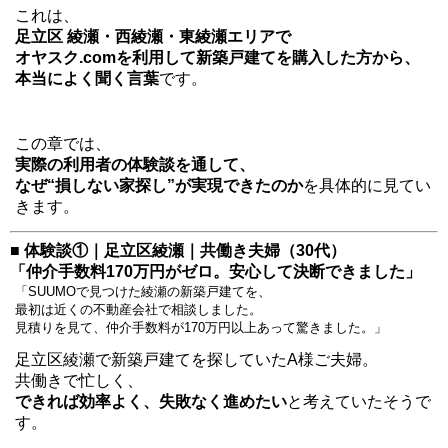
これは、
足立区 綾瀬・西綾瀬・東綾瀬エリアで
オヤスク.comを利用して新築戸建てを購入した方から、
本当によく聞く言葉
です。
この章では、
実際の利用者の体験談を通して、
なぜ“損しない家探し”が実現できたのか
を具体的に見てい
きます。
■ 体験談①｜足立区綾瀬｜共働き夫婦（30代）
「仲介手数料170万円がゼロ。安心して決断できました」
「SUUMOで見つけた綾瀬の新築戸建てを、
最初は近くの不動産会社で相談しました。
見積りを見て、仲介手数料が170万円以上あって驚きました。」
足立区綾瀬で新築戸建てを探していたA様ご夫婦。
共働きで忙しく、
できれば効率よく、失敗なく進めたい
と考えていたそうで
す。