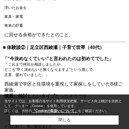
浮いたお金を
家具・家電
将来の貯蓄
に回せる余裕ができたとのこと。
■ 体験談②｜足立区西綾瀬｜子育て世帯（40代）
「“今決めなくていい”と言われたのは初めてでした」
「これまで何社か相談しましたが、
どこも“早く決めないと無くなりますよ”という感じで…
正直、疲れていました。」
西綾瀬で学区と住環境を重視して家探しをしていたB様ご
家族。
慎重に検討したいタイプ
だったそうです。
当サイトでは、お客様の当サイト利用状況把握、サービス向上検討を目的と
オヤスク.comに相談した際、
して、クッキー（Cookie）を使用しています。
詳しくは、当社の
「Cookieの取扱いについて」
をご確認ください。
最初に言われた言葉が印象的だったとのこと。
閉じる
「“今日は決めなくて大丈夫ですよ”
と言われて、逆に驚きました。」