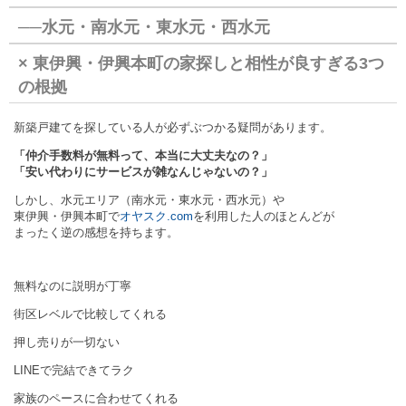
──水元・南水元・東水元・西水元
× 東伊興・伊興本町の家探しと相性が良すぎる3つ
の根拠
新築戸建てを探している人が必ずぶつかる疑問があります。
「仲介手数料が無料って、本当に大丈夫なの？」
「安い代わりにサービスが雑なんじゃないの？」
しかし、水元エリア（南水元・東水元・西水元）や
東伊興・伊興本町で
オヤスク.com
を利用した人のほとんどが
まったく逆の感想を持ちます。
無料なのに説明が丁寧
街区レベルで比較してくれる
押し売りが一切ない
LINEで完結できてラク
家族のペースに合わせてくれる