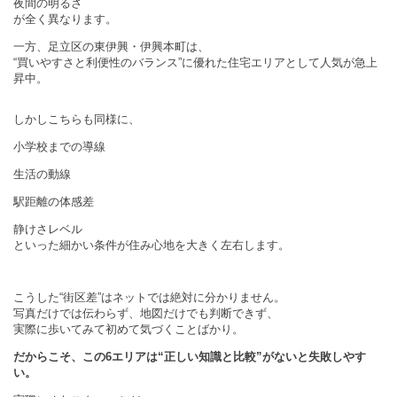
夜間の明るさ
が全く異なります。
一方、足立区の東伊興・伊興本町は、
“買いやすさと利便性のバランス”に優れた住宅エリアとして人気が急上
昇中。
しかしこちらも同様に、
小学校までの導線
生活の動線
駅距離の体感差
静けさレベル
といった細かい条件が住み心地を大きく左右します。
こうした“街区差”はネットでは絶対に分かりません。
写真だけでは伝わらず、地図だけでも判断できず、
実際に歩いてみて初めて気づくことばかり。
だからこそ、この6エリアは“正しい知識と比較”がないと失敗しやす
い。