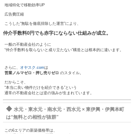
地域特化で移動効率UP
広告費圧縮
こうした“無駄を徹底排除した運営”により、
仲介手数料0円でも赤字にならない仕組みが成立。
一般の不動産会社のように
“仲介手数料を取らないと成り立たない”構造とは根本的に違います。
さらに、
オヤスク.com
は
営業ノルマゼロ・押し売りゼロ
のスタイル。
だからこそ、
“本当に良い物件だけを紹介できる”という
通常の不動産会社とは逆の強みが生まれています。
◆
水元・東水元・南水元・西水元 × 東伊興・伊興本町
は“無料との相性が抜群”
この6エリアの新築価格帯は、