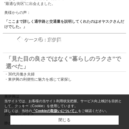
“最適な街区”に出会えました。
奥様からの声：
「ここまで詳しく通学路と交通量を説明してくれたのはオヤスクさんだ
けでした。」
◆
ケース④：東伊興
「見た目の良さではなく“暮らしのラクさ”で
選べた」
・30代共働き夫婦
・東伊興の利便性に魅力を感じて家探し
東伊興は
当サイトでは、お客様の当サイト利用状況把握、サービス向上検討を目的と
交通の利便性
して、クッキー（Cookie）を使用しています。
詳しくは、当社の
「Cookieの取扱いについて」
をご確認ください。
買い物のしやすさ
閉じる
静かな住宅街