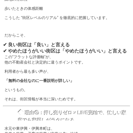
歩いたときの体感距離
こうした “街区レベルのリアル” を徹底的に把握しています。
だからこそ、
✔ 良い街区は「良い」と言える
✔ やめたほうがいい街区は「やめたほうがいい」と言える
この“フラットな評価軸”が、
他の不動産会社と決定的に違うポイントです。
利用者から最も多い声が、
「無料の会社なのに一番説明が詳しい」
というもの。
それは、街区情報が本当に深いためです。
◆
理由③：押し売りゼロ × LINE完結で、忙しい家
庭でも家探しがラクになる
水元や東伊興・伊興本町は、