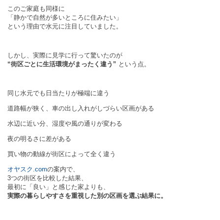
このご家庭も同様に
「静かで自然が多いところに住みたい」
という理由で水元に注目していました。
しかし、実際に見学に行って驚いたのが
“街区ごとに生活環境がまったく違う”
という点。
同じ水元でも日当たりが極端に違う
道路幅が狭く、車の出し入れがしづらい区画がある
水辺に近い分、湿度や風の通りが変わる
夜の明るさに差がある
買い物の動線が街区によって全く違う
オヤスク.com
の案内で、
3つの街区を比較した結果、
最初に「良い」と感じた家よりも、
実際の暮らしやすさを重視した別の区画を選ぶ結果に。