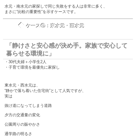
水元・南水元の家探しで同じ失敗をする人は非常に多く、
まさに“比較の重要性”を示すケースです。
◆
ケース③：東水元・西水元
「静けさと安心感が決め手。家族で安心して
暮らせる環境に」
・30代夫婦＋小学生2人
・子育て環境を最優先に家探し
東水元・西水元は、
“静かで落ち着いた住宅街”として人気ですが、
実は
抜け道になってしまう道路
夕方の交通量の変化
公園周りの賑やかさ
通学路の明るさ