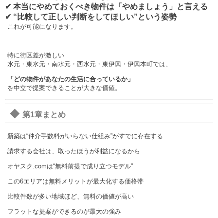
✔ 本当にやめておくべき物件は「やめましょう」と言える
✔ “比較して正しい判断をしてほしい”という姿勢
これが可能になります。
特に街区差が激しい
水元・東水元・南水元・西水元・東伊興・伊興本町では、
「どの物件があなたの生活に合っているか」
を中立で提案できることが大きな価値。
◆
第1章まとめ
新築は“仲介手数料がいらない仕組み”がすでに存在する
請求する会社は、取ったほうが利益になるから
オヤスク.comは“無料前提で成り立つモデル”
この6エリアは無料メリットが最大化する価格帯
比較件数が多い地域ほど、無料の価値が高い
フラットな提案ができるのが最大の強み