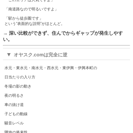
「南道路なので明るいですよ」
「駅から徒歩圏です」
という“表面的な説明”がほとんど。
→ 深い比較ができず、住んでからギャップが発生しやす
い。
▼
オヤスク.comは完全に逆
水元・東水元・南水元・西水元・東伊興・伊興本町の
日当たりの入り方
冬場の影の動き
夜の明るさ
車の抜け道
子どもの動線
騒音レベル
隣地の将来性