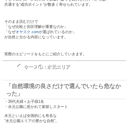
共通する“成功ポイント”が数多く寄せられています。
そのまま読むだけで
「なぜ比較と街区理解が重要なのか」
「なぜ
オヤスク.com
が選ばれているのか」
が自然と分かる内容になっています。
実際のエピソードをもとにご紹介していきます。
◆
ケース①：水元エリア
「自然環境の良さだけで選んでいたら危なか
った」
・30代夫婦＋お子様1名
・水元公園に惹かれて家探しスタート
水元といえば全国的にも有名な
“水元公園エリアの豊かな自然”。