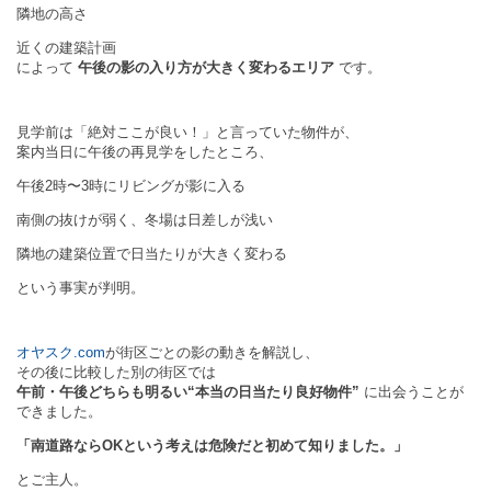
隣地の高さ
近くの建築計画
によって
午後の影の入り方が大きく変わるエリア
です。
見学前は「絶対ここが良い！」と言っていた物件が、
案内当日に午後の再見学をしたところ、
午後2時〜3時にリビングが影に入る
南側の抜けが弱く、冬場は日差しが浅い
隣地の建築位置で日当たりが大きく変わる
という事実が判明。
オヤスク.com
が街区ごとの影の動きを解説し、
その後に比較した別の街区では
午前・午後どちらも明るい“本当の日当たり良好物件”
に出会うことが
できました。
「南道路ならOKという考えは危険だと初めて知りました。」
とご主人。