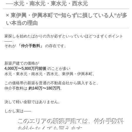
──水元・南水元・東水元・西水元
× 東伊興・伊興本町で“知らずに損している人”が多
い本当の理由
家探しを始めたばかりの方が必ずといっていいほどつまずくポイント
――
それが
「仲介手数料」
の存在です。
新築戸建ての価格が
4,000万〜5,800万円前後
のことが多い
水元・東水元・南水元・西水元、東伊興・伊興本町。
この価格帯の新築を普通の不動産会社から購入すると、
仲介手数料は
約140万〜180万円
。
決して軽い金額ではありません。
しかし実は――
このエリアの新築戸建ては、仲介手数料
を払わなくても買えます。