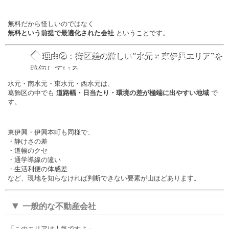
無料だから怪しいのではなく
無料という前提で最適化された会社
ということです。
◆
理由②：街区差の激しい“水元 × 東伊興エリア”を
熟知している
水元・南水元・東水元・西水元は、
葛飾区の中でも
道路幅・日当たり・環境の差が極端に出やすい地域
で
す。
東伊興・伊興本町も同様で、
・静けさの差
・道幅のクセ
・通学導線の違い
・生活利便の体感差
など、現地を知らなければ判断できない要素が山ほどあります。
▼
一般的な不動産会社
「このエリアは人気ですよ」