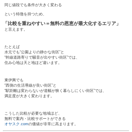
同じ値段でも条件が大きく変わる
という特徴を持つため、
「比較を重ねやすい＝無料の恩恵が最大化するエリア」
と言えます。
たとえば
水元でも“公園よりの静かな街区”と
“幹線道路寄りで騒音が出やすい街区”では、
住み心地は天と地ほど違います。
東伊興でも
“西側の生活導線が良い街区”と
“駅距離は変わらないが道幅が狭く暮らしにくい街区”では、
満足度が大きく変わります。
こうした比較が必要な地域ほど、
無料で案内・比較サポートができる
オヤスク.com
の価値が非常に高まります。