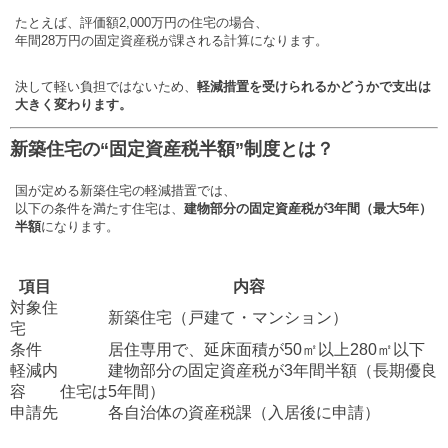
たとえば、評価額2,000万円の住宅の場合、
年間28万円の固定資産税が課される計算になります。
決して軽い負担ではないため、
軽減措置を受けられるかどうかで支出は
大きく変わります。
新築住宅の“固定資産税半額”制度とは？
国が定める新築住宅の軽減措置では、
以下の条件を満たす住宅は、
建物部分の固定資産税が3年間（最大5年）
半額
になります。
項目
内容
対象住
新築住宅（戸建て・マンション）
宅
条件
居住専用で、延床面積が50㎡以上280㎡以下
軽減内
建物部分の固定資産税が3年間半額（長期優良
容
住宅は5年間）
申請先
各自治体の資産税課（入居後に申請）