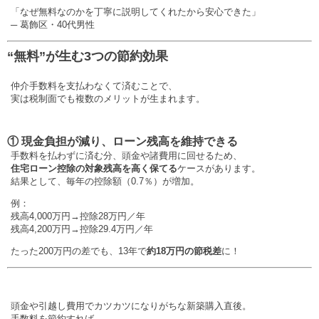
「なぜ無料なのかを丁寧に説明してくれたから安心できた」
─ 葛飾区・40代男性
“無料”が生む3つの節約効果
仲介手数料を支払わなくて済むことで、
実は税制面でも複数のメリットが生まれます。
① 現金負担が減り、ローン残高を維持できる
手数料を払わずに済む分、頭金や諸費用に回せるため、
住宅ローン控除の対象残高を高く保てる
ケースがあります。
結果として、毎年の控除額（0.7％）が増加。
例：
残高4,000万円→控除28万円／年
残高4,200万円→控除29.4万円／年
たった200万円の差でも、13年で
約18万円の節税差
に！
頭金や引越し費用でカツカツになりがちな新築購入直後。
手数料を節約すれば、