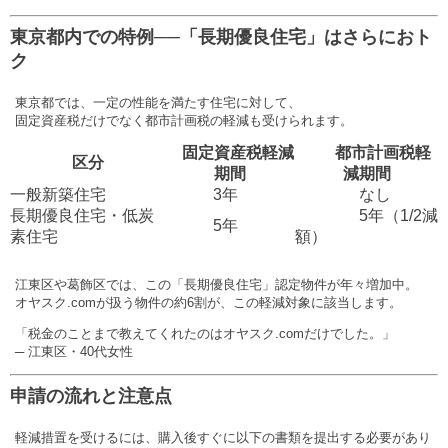
東京都内での特例──「長期優良住宅」はさらにおト
ク
東京都では、一定の性能を満たす住宅に対して、
固定資産税だけでなく都市計画税の軽減も受けられます。
固定資産税軽減
都市計画税軽
区分
期間
減期間
一般新築住宅
3年
なし
長期優良住宅・低炭
5年（1/2減
5年
素住宅
額）
江東区や葛飾区では、この「長期優良住宅」認定物件が年々増加中。
オヤスク.comが扱う物件の約6割が、この軽減対象に該当します。
「税金のことまで教えてくれたのはオヤスク.comだけでした。」
─ 江東区・40代女性
申請の流れと注意点
軽減措置を受けるには、購入後すぐに以下の書類を提出する必要があり