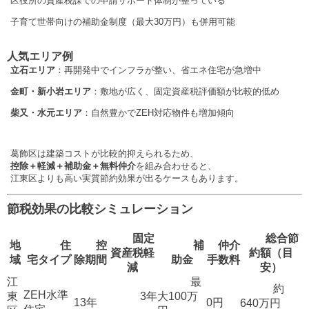
区役所の資産税課での申請サポート体制が整っている
子育て世帯向けの補助金制度（最大30万円）も併用可能
人気エリア例
立石エリア
：再開発中でインフラが整い、省エネ住宅が急増中
金町・新小岩エリア
：敷地が広く、固定資産税評価額が比較的低め
柴又・水元エリア
：自然豊かでZEH対応物件も増加傾向
葛飾区は建築コストが比較的抑えられるため、
控除＋軽減＋補助金＋無料仲介
を組み合わせると、
江東区よりも高い実質節約効果が出るケースもあります。
節税効果の比較シミュレーション
固定
総合節
地
住
控
補
仲介
資産税軽
約額（目
域
宅タイプ
除期間
助金
手数料
減
安）
江
最
約
ZEH水準
東
3年
大100万
13年
0円
640万円