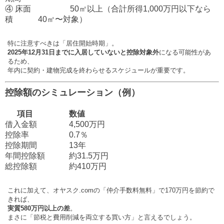
④ 床面
50㎡以上（合計所得1,000万円以下なら
積
40㎡〜対象）
特に注意すべきは「居住開始時期」。
2025年12月31日までに入居していないと控除対象外
になる可能性があ
るため、
年内に契約・建物完成を終わらせるスケジュールが重要です。
控除額のシミュレーション（例）
項目
数値
借入金額
4,500万円
控除率
0.7％
控除期間
13年
年間控除額
約31.5万円
総控除額
約410万円
これに加えて、オヤスク.comの「仲介手数料無料」で170万円を節約で
きれば、
実質580万円以上の差
。
まさに「節税と費用削減を両立する買い方」と言えるでしょう。