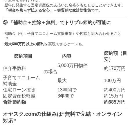
翌年に発生する固定資産税の支払いに余裕をもたせることができます。
「税金を焦らず払える安心」＝実質的な家計防衛策
です。
③ 「補助金＋控除＋無料」でトリプル節約が可能に
補助金（例：子育てエコホーム支援事業）や控除と組み合わせること
で、
最大600万円以上の節約
を実現できるケースも。
節約額（目
節約項目
内容
安）
5,000万円物件
仲介手数料
約170万円
の場合
子育てエコホーム
最大
100万円
補助金
住宅ローン控除
13年間で
約400万円
固定資産税軽減
3年間で
約15万円
合計節約額
約685万円
オヤスク.comの仕組みは“無料で完結・オンライン
対応”