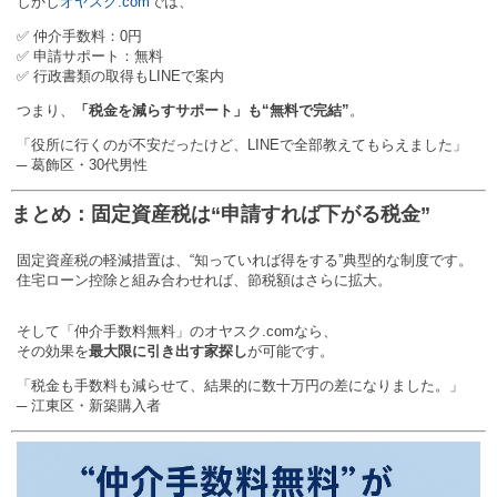
しかし
オヤスク.com
では、
✅ 仲介手数料：0円
✅ 申請サポート：無料
✅ 行政書類の取得もLINEで案内
つまり、
「税金を減らすサポート」も“無料で完結”
。
「役所に行くのが不安だったけど、LINEで全部教えてもらえました」
─ 葛飾区・30代男性
まとめ：固定資産税は“申請すれば下がる税金”
固定資産税の軽減措置は、“知っていれば得をする”典型的な制度です。
住宅ローン控除と組み合わせれば、節税額はさらに拡大。
そして「仲介手数料無料」のオヤスク.comなら、
その効果を
最大限に引き出す家探し
が可能です。
「税金も手数料も減らせて、結果的に数十万円の差になりました。」
─ 江東区・新築購入者