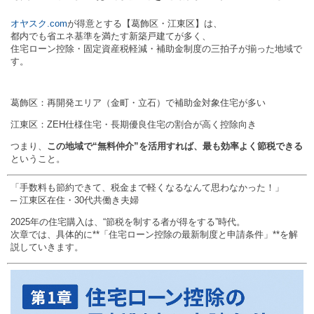
オヤスク.com
が得意とする【葛飾区・江東区】は、
都内でも省エネ基準を満たす新築戸建てが多く、
住宅ローン控除・固定資産税軽減・補助金制度の三拍子が揃った地域で
す。
葛飾区：再開発エリア（金町・立石）で補助金対象住宅が多い
江東区：ZEH仕様住宅・長期優良住宅の割合が高く控除向き
つまり、
この地域で“無料仲介”を活用すれば、最も効率よく節税できる
ということ。
「手数料も節約できて、税金まで軽くなるなんて思わなかった！」
─ 江東区在住・30代共働き夫婦
2025年の住宅購入は、“節税を制する者が得をする”時代。
次章では、具体的に**「住宅ローン控除の最新制度と申請条件」**を解
説していきます。