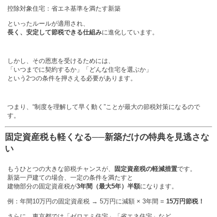
控除対象住宅：省エネ基準を満たす新築
といったルールが適用され、
長く、安定して節税できる仕組み
に進化しています。
しかし、その恩恵を受けるためには、
「いつまでに契約するか」「どんな住宅を選ぶか」
という2つの条件を押さえる必要があります。
つまり、“制度を理解して早く動く”ことが最大の節税対策になるので
す。
固定資産税も軽くなる──新築だけの特典を見逃さな
い
もうひとつの大きな節税チャンスが、
固定資産税の軽減措置
です。
新築一戸建ての場合、一定の条件を満たすと
建物部分の固定資産税が
3年間（最大5年）半額
になります。
例：年間10万円の固定資産税 → 5万円に減額 × 3年間 =
15万円節税！
さらに、東京都では「ゼロエミ住宅」「省エネ住宅」など、