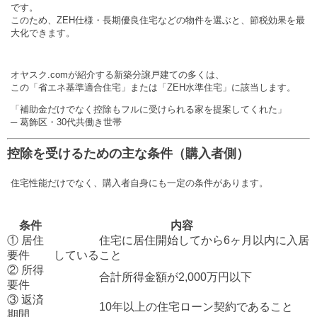
です。
このため、ZEH仕様・長期優良住宅などの物件を選ぶと、節税効果を最
大化できます。
オヤスク.comが紹介する新築分譲戸建ての多くは、
この「省エネ基準適合住宅」または「ZEH水準住宅」に該当します。
「補助金だけでなく控除もフルに受けられる家を提案してくれた」
─ 葛飾区・30代共働き世帯
控除を受けるための主な条件（購入者側）
住宅性能だけでなく、購入者自身にも一定の条件があります。
条件
内容
① 居住
住宅に居住開始してから6ヶ月以内に入居
要件
していること
② 所得
合計所得金額が2,000万円以下
要件
③ 返済
10年以上の住宅ローン契約であること
期間