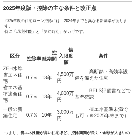
2025年度版・控除の主な条件と改正点
2025年度の住宅ローン控除には、2024年までと異なる新基準がありま
す。
特に「環境性能」と「契約時期」がカギです。
借
控
区分
入限度
条件
控除率
除期間
額
ZEH水準
高断熱・高効率設
4,500万
省エネ住
0.7％
13年
備を備えた住宅
円
宅
省エネ基
BELS評価書などで
4,000万
準適合住
0.7％
13年
基準確認
円
宅
一般の新
省エネ基準未満で
3,000万
0.7％
10年
築住宅
も可（※2025年末まで）
円
つまり、
省エネ性能が高い住宅ほど、控除期間が長く・金額が大きい
の