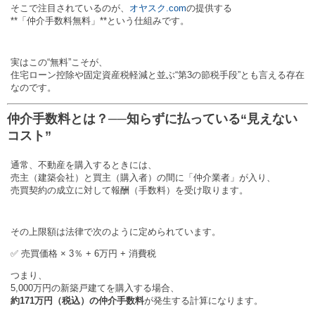
そこで注目されているのが、
オヤスク.com
の提供する
**「仲介手数料無料」**という仕組みです。
実はこの“無料”こそが、
住宅ローン控除や固定資産税軽減と並ぶ“第3の節税手段”とも言える存在
なのです。
仲介手数料とは？──知らずに払っている“見えない
コスト”
通常、不動産を購入するときには、
売主（建築会社）と買主（購入者）の間に「仲介業者」が入り、
売買契約の成立に対して報酬（手数料）を受け取ります。
その上限額は法律で次のように定められています。
✅ 売買価格 × 3％ + 6万円 + 消費税
つまり、
5,000万円の新築戸建てを購入する場合、
約171万円（税込）の仲介手数料
が発生する計算になります。