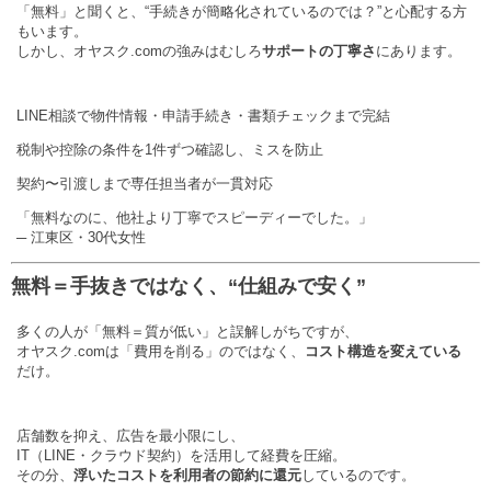
「無料」と聞くと、“手続きが簡略化されているのでは？”と心配する方
もいます。
しかし、オヤスク.comの強みはむしろ
サポートの丁寧さ
にあります。
LINE相談で物件情報・申請手続き・書類チェックまで完結
税制や控除の条件を1件ずつ確認し、ミスを防止
契約〜引渡しまで専任担当者が一貫対応
「無料なのに、他社より丁寧でスピーディーでした。」
─ 江東区・30代女性
無料＝手抜きではなく、“仕組みで安く”
多くの人が「無料＝質が低い」と誤解しがちですが、
オヤスク.comは「費用を削る」のではなく、
コスト構造を変えている
だけ。
店舗数を抑え、広告を最小限にし、
IT（LINE・クラウド契約）を活用して経費を圧縮。
その分、
浮いたコストを利用者の節約に還元
しているのです。