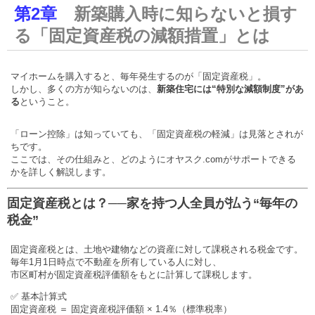
第2章
新築購入時に知らないと損す
る「固定資産税の減額措置」とは
マイホームを購入すると、毎年発生するのが「固定資産税」。
しかし、多くの方が知らないのは、
新築住宅には“特別な減額制度”があ
る
ということ。
「ローン控除」は知っていても、「固定資産税の軽減」は見落とされが
ちです。
ここでは、その仕組みと、どのようにオヤスク.comがサポートできる
かを詳しく解説します。
固定資産税とは？──家を持つ人全員が払う“毎年の
税金”
固定資産税とは、土地や建物などの資産に対して課税される税金です。
毎年1月1日時点で不動産を所有している人に対し、
市区町村が固定資産税評価額をもとに計算して課税します。
✅ 基本計算式
固定資産税 ＝ 固定資産税評価額 × 1.4％（標準税率）