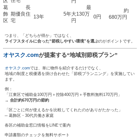
住宅
区
円
葛
長
最
約
飾
期優良住
5年
大130万
13年
0円
680万円
区
宅
円
つまり、「どちらが得か」ではなく、
ライフスタイルに合った“節税しやすい環境”を選ぶ
のがポイントです。
オヤスク.com
が提案する“地域別節税プラン”
オヤスク.com
では、単に物件を紹介するだけでなく、
地域の制度と税優遇を掛け合わせた「節税プランニング」を実施してい
ます。
例：
「江東区で補助金100万円＋控除400万円＋手数料無料170万円」
→
合計約670万円の節約
「区ごとに何が使えるかを比較してくれたのがありがたかった」
─ 葛飾区・30代共働き家庭
各区の補助金窓口情報をLINEで案内
申請書類のチェックを無料サポート