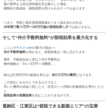
国の基準を上回る高性能住宅を購入した場合、
都独自の助成金・減免措置を受けられるケースもあります。
つまり、控除と固定資産税軽減をうまく組み合わせれば、
10年間で数十万円〜100万円超の節税効果
も夢ではありません。
そして“仲介手数料無料”が節税効果を最大化する
ここに
オヤスク.com
の最大の強み──
仲介手数料無料
が加わると、節税効果は一気に広がります。
通常、不動産会社に支払う仲介手数料は
物件価格の「3％＋6万円＋消費税」。
例えば5,000万円の新築を買えば、
約171万円の費用
になります。
この支払いをゼロにできるだけでなく、
浮いた費用を頭金に回したり、住宅ローン控除の対象残高を増やしたり
と、
節税効果の相乗効果
を生むことができるのです。
葛飾区・江東区は“節税できる新築エリア”の宝庫