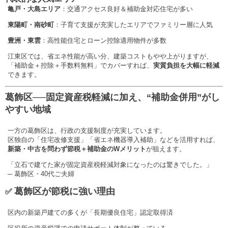
亀戸・大島エリア
：交通アクセス良好＆補助金対応住宅が多い
東陽町・南砂町
：子育て支援が充実したエリアでファミリー層に人気
豊洲・東雲
：高性能住宅とローン控除適用物件が多数
江東区では、省エネ性能が高い分、建築コストもやや上がりますが、
「補助金＋控除＋手数料無料」でカバーすれば、
実質負担を大幅に軽減
できます。
葛飾区──固定資産税軽減に加え、“補助金併用”がし
やすい地域
一方の葛飾区は、行政の支援制度が充実しています。
区独自の「住宅改修支援」「省エネ機器導入補助」などを活用すれば、
新築・中古を問わず節税＋補助金のWメリット
が狙えます。
「立石で建てた家が固定資産税軽減対象になったのは驚きでした。」
─ 葛飾区・40代ご夫婦
葛飾区が節税に強い理由
✅
区内の新築戸建ての多くが「長期優良住宅」認定取得済