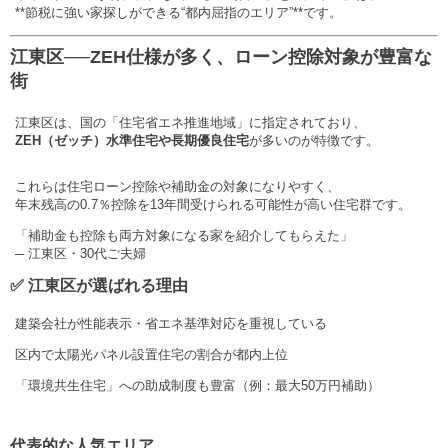
**節税に強い家探しができる“都内屈指のエリア”**です。
江東区──ZEH仕様が多く、ローン控除対象が豊富な
街
江東区は、国の「住宅省エネ推進地域」に指定されており、
ZEH（ゼッチ）水準住宅や長期優良住宅
が多いのが特徴です。
これらは住宅ローン控除や補助金の対象になりやすく、
年末残高の0.7％控除を13年間受けられる可能性が高い住宅群です。
「補助金も控除も両方対象になる家を紹介してもらえた」
─ 江東区・30代ご夫婦
✅
江東区が選ばれる理由
建築会社が性能表示・省エネ基準対応を重視している
区内で太陽光パネル設置住宅の割合が都内上位
「環境共生住宅」への助成制度も豊富（例：最大50万円補助）
代表的な人気エリア