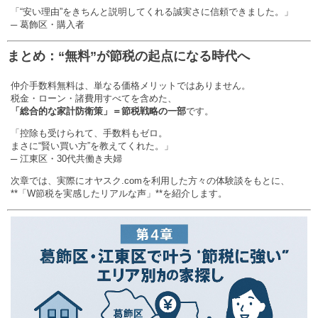
「“安い理由”をきちんと説明してくれる誠実さに信頼できました。」
─ 葛飾区・購入者
まとめ：“無料”が節税の起点になる時代へ
仲介手数料無料は、単なる価格メリットではありません。
税金・ローン・諸費用すべてを含めた、
「総合的な家計防衛策」＝節税戦略の一部
です。
「控除も受けられて、手数料もゼロ。
まさに“賢い買い方”を教えてくれた。」
─ 江東区・30代共働き夫婦
次章では、実際にオヤスク.comを利用した方々の体験談をもとに、
**「W節税を実感したリアルな声」**を紹介します。