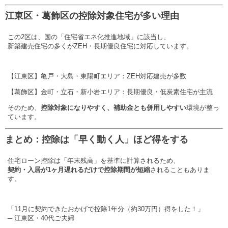
江東区・葛飾区の控除対象住宅が多い理由
この2区は、国の「住宅省エネ化推進地域」に該当し、
新築建売住宅の多くがZEH・長期優良住宅に対応しています。
【江東区】亀戸・大島・東陽町エリア：ZEH対応建売が多数
【葛飾区】金町・立石・新小岩エリア：長期優良・低炭素住宅が主流
そのため、
控除対象になりやすく、補助金とも併用しやすい
環境が整っ
ています。
まとめ：控除は「早く動く人」ほど得をする
住宅ローン控除は「年末残高」を基準に計算されるため、
契約・入居が1ヶ月遅れるだけで控除期間が短縮
されることもありま
す。
「11月に契約できたおかげで控除1年分（約30万円）得をした！」
─ 江東区・40代ご夫婦