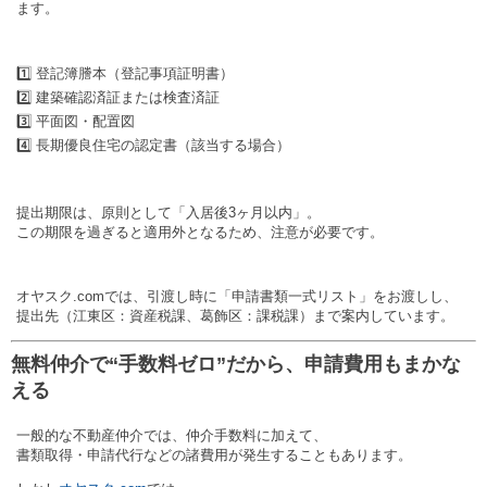
ます。
1️⃣ 登記簿謄本（登記事項証明書）
2️⃣ 建築確認済証または検査済証
3️⃣ 平面図・配置図
4️⃣ 長期優良住宅の認定書（該当する場合）
提出期限は、原則として「入居後3ヶ月以内」。
この期限を過ぎると適用外となるため、注意が必要です。
オヤスク.comでは、引渡し時に「申請書類一式リスト」をお渡しし、
提出先（江東区：資産税課、葛飾区：課税課）まで案内しています。
無料仲介で“手数料ゼロ”だから、申請費用もまかな
える
一般的な不動産仲介では、仲介手数料に加えて、
書類取得・申請代行などの諸費用が発生することもあります。