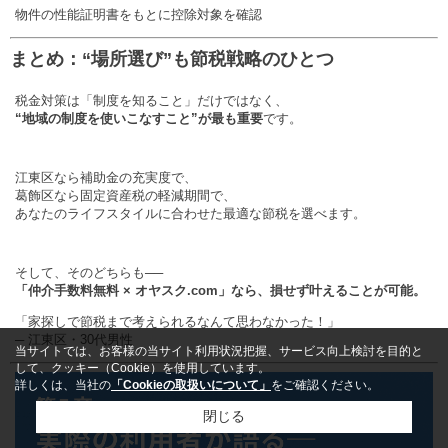
物件の性能証明書をもとに控除対象を確認
まとめ：“場所選び”も節税戦略のひとつ
税金対策は「制度を知ること」だけではなく、
“地域の制度を使いこなすこと”が最も重要
です。
江東区なら補助金の充実度で、
葛飾区なら固定資産税の軽減期間で、
あなたのライフスタイルに合わせた最適な節税を選べます。
そして、そのどちらも──
「仲介手数料無料 × オヤスク.com」なら、損せず叶えることが可能。
「家探しで節税まで考えられるなんて思わなかった！」
─ 江東区・30代男性
当サイトでは、お客様の当サイト利用状況把握、サービス向上検討を目的と
して、クッキー（Cookie）を使用しています。
詳しくは、当社の
「Cookieの取扱いについて」
をご確認ください。
閉じる