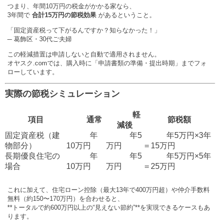
つまり、年間10万円の税金がかかる家なら、
3年間で
合計15万円の節税効果
があるということ。
「固定資産税って下がるんですか？知らなかった！」
─ 葛飾区・30代ご夫婦
この軽減措置は申請しないと自動で適用されません。
オヤスク.comでは、購入時に「申請書類の準備・提出時期」までフォ
ローしています。
実際の節税シミュレーション
軽
項目
通常
節税額
減後
固定資産税（建
年
年5
年5万円×3年
物部分）
10万円
万円
＝15万円
長期優良住宅の
年
年5
年5万円×5年
場合
10万円
万円
＝25万円
これに加えて、住宅ローン控除（最大13年で400万円超）や仲介手数料
無料（約150〜170万円）を合わせると、
**トータルで約600万円以上の“見えない節約”**を実現できるケースもあ
ります。