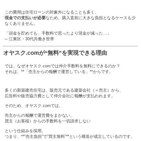
この費用は住宅ローンの対象外になることも多く、
現金での支払いが必要
なため、購入直前に大きな負担となるケースも少
なくありません。
「頭金を貯めても、手数料で思ったより現金が減った…」
─ 江東区・30代共働き世帯
オヤスク.comが“無料”を実現できる理由
では、なぜオヤスク.comでは仲介手数料を無料にできるのか？
それは、**「売主からの報酬で運営している」**からです。
多くの新築建売住宅は、販売元である建築会社（＝売主）から、
広告料や販売協力費として仲介会社に報酬が支払われます。
そのため、オヤスク.comでは、
売主からの報酬で運営費をまかない、
買主（お客様）からの手数料を一切請求しない
という仕組みを採用。
つまり、**“売主負担”で“買主無料”**という構造が成立しているのです。