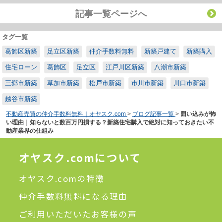
記事一覧ページへ
タグ一覧
葛飾区新築
足立区新築
仲介手数料無料
新築戸建て
新築購入
住宅ローン
葛飾区
足立区
江戸川区新築
八潮市新築
三郷市新築
草加市新築
松戸市新築
市川市新築
川口市新築
越谷市新築
不動産売買の仲介手数料無料｜オヤスク.com
>
ブログ記事一覧
>
囲い込みが怖
い理由｜知らないと数百万円損する？新築住宅購入で絶対に知っておきたい不
動産業界の仕組み
オヤスク.comについて
オヤスク.comの特徴
仲介手数料無料になる理由
ご利用いただいたお客様の声