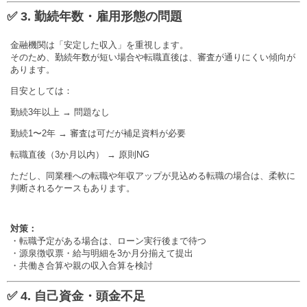
✅ 3. 勤続年数・雇用形態の問題
金融機関は「安定した収入」を重視します。
そのため、勤続年数が短い場合や転職直後は、審査が通りにくい傾向が
あります。
目安としては：
勤続3年以上 → 問題なし
勤続1〜2年 → 審査は可だが補足資料が必要
転職直後（3か月以内） → 原則NG
ただし、同業種への転職や年収アップが見込める転職の場合は、柔軟に
判断されるケースもあります。
対策：
・転職予定がある場合は、ローン実行後まで待つ
・源泉徴収票・給与明細を3か月分揃えて提出
・共働き合算や親の収入合算を検討
✅ 4. 自己資金・頭金不足