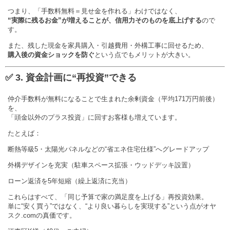
つまり、「手数料無料＝見せ金を作れる」わけではなく、
“実際に残るお金”が増えることが、信用力そのものを底上げする
ので
す。
また、残した現金を家具購入・引越費用・外構工事に回せるため、
購入後の資金ショックを防ぐ
という点でもメリットが大きい。
✅ 3. 資金計画に“再投資”できる
仲介手数料が無料になることで生まれた余剰資金（平均171万円前後）
を、
「頭金以外のプラス投資」に回すお客様も増えています。
たとえば：
断熱等級5・太陽光パネルなどの“省エネ住宅仕様”へグレードアップ
外構デザインを充実（駐車スペース拡張・ウッドデッキ設置）
ローン返済を5年短縮（繰上返済に充当）
これらはすべて、「同じ予算で家の満足度を上げる」再投資効果。
単に“安く買う”ではなく、“より良い暮らしを実現する”という点がオヤ
スク.comの真価です。