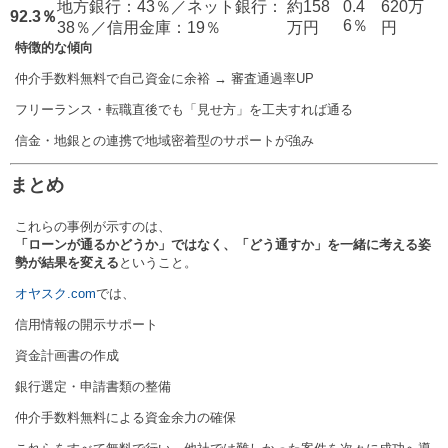
地方銀行：43％／ネット銀行：
約158
0.4
620万
92.3％
6％
38％／信用金庫：19％
万円
円
特徴的な傾向
仲介手数料無料で自己資金に余裕 → 審査通過率UP
フリーランス・転職直後でも「見せ方」を工夫すれば通る
信金・地銀との連携で地域密着型のサポートが強み
まとめ
これらの事例が示すのは、
「ローンが通るかどうか」ではなく、「どう通すか」を一緒に考える姿
勢が結果を変える
ということ。
オヤスク.com
では、
信用情報の開示サポート
資金計画書の作成
銀行選定・申請書類の整備
仲介手数料無料による資金余力の確保