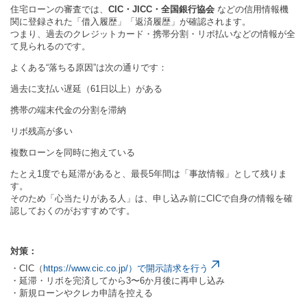
住宅ローンの審査では、
CIC・JICC・全国銀行協会
などの信用情報機
関に登録された「借入履歴」「返済履歴」が確認されます。
つまり、過去のクレジットカード・携帯分割・リボ払いなどの情報が全
て見られるのです。
よくある“落ちる原因”は次の通りです：
過去に支払い遅延（61日以上）がある
携帯の端末代金の分割を滞納
リボ残高が多い
複数ローンを同時に抱えている
たとえ1度でも延滞があると、最長5年間は「事故情報」として残りま
す。
そのため「心当たりがある人」は、申し込み前にCICで自身の情報を確
認しておくのがおすすめです。
対策：
・CIC（
https://www.cic.co.jp/）で開示請求を行う
・延滞・リボを完済してから3〜6か月後に再申し込み
・新規ローンやクレカ申請を控える