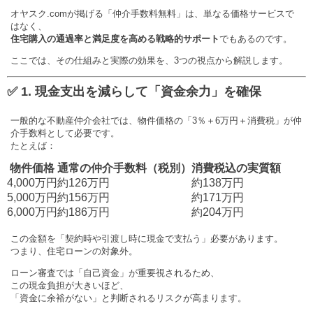
オヤスク.comが掲げる「仲介手数料無料」は、単なる価格サービスで
はなく、
住宅購入の通過率と満足度を高める戦略的サポート
でもあるのです。
ここでは、その仕組みと実際の効果を、3つの視点から解説します。
✅ 1. 現金支出を減らして「資金余力」を確保
一般的な不動産仲介会社では、物件価格の「3％＋6万円＋消費税」が仲
介手数料として必要です。
たとえば：
物件価格
通常の仲介手数料（税別）
消費税込の実質額
4,000万円
約126万円
約138万円
5,000万円
約156万円
約171万円
6,000万円
約186万円
約204万円
この金額を「契約時や引渡し時に現金で支払う」必要があります。
つまり、住宅ローンの対象外。
ローン審査では「自己資金」が重要視されるため、
この現金負担が大きいほど、
「資金に余裕がない」と判断されるリスクが高まります。