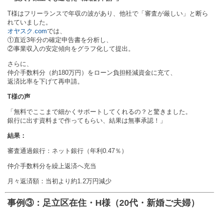
T様はフリーランスで年収の波があり、他社で「審査が厳しい」と断ら
れていました。
オヤスク.com
では、
①直近3年分の確定申告書を分析し、
②事業収入の安定傾向をグラフ化して提出。
さらに、
仲介手数料分（約180万円）をローン負担軽減資金に充て、
返済比率を下げて再申請。
T様の声
「無料でここまで細かくサポートしてくれるの？と驚きました。
銀行に出す資料まで作ってもらい、結果は無事承認！」
結果：
審査通過銀行：ネット銀行（年利0.47％）
仲介手数料分を繰上返済へ充当
月々返済額：当初より約1.2万円減少
️ 事例③：足立区在住・H様（20代・新婚ご夫婦）