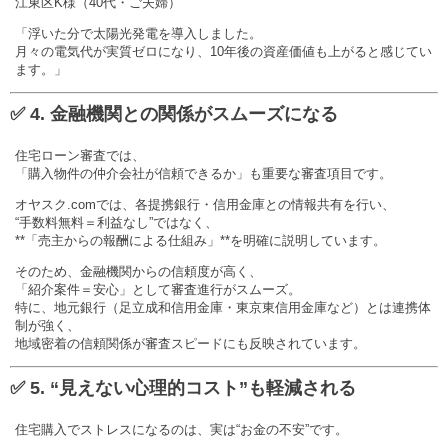
江東区K様（40代・ご夫婦）
「浮いた分で太陽光発電を導入しました。
月々の電気代が実質ゼロになり、10年後の資産価値も上がると感じてい
ます。」
✅ 4. 金融機関との関係がスムーズになる
住宅ローン審査では、
「購入物件の仲介会社が信頼できるか」も重要な審査項目です。
オヤスク.comでは、各提携銀行・信用金庫との情報共有を行い、
“手数料無料＝利益なし”ではなく、
**「売主からの報酬による仕組み」**を明確に説明しています。
そのため、金融機関からの信頼度が高く、
「紹介案件＝安心」として審査進行がスムーズ。
特に、地元銀行（足立成和信用金庫・東京東信用金庫など）とは連携体
制が強く、
地域密着の信頼関係が審査スピードにも反映されています。
✅ 5. “見えない心理的コスト”も軽減される
住宅購入でストレスになるのは、実は“お金の不安”です。