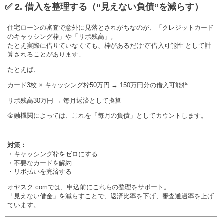
✅ 2. 借入を整理する（“見えない負債”を減らす）
住宅ローンの審査で意外に見落とされがちなのが、「クレジットカード
のキャッシング枠」や「リボ残高」。
たとえ実際に借りていなくても、枠があるだけで“借入可能性”として計
算されることがあります。
たとえば、
カード3枚 × キャッシング枠50万円 → 150万円分の借入可能枠
リボ残高30万円 → 毎月返済として換算
金融機関によっては、これを「毎月の負債」としてカウントします。
対策：
・キャッシング枠をゼロにする
・不要なカードを解約
・リボ払いを完済する
オヤスク.comでは、申込前にこれらの整理をサポート。
「見えない借金」を減らすことで、返済比率を下げ、審査通過率を上げ
ています。