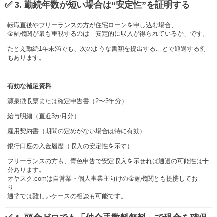
✅ 3. 勤続年数が短い場合は“安定性”を証明する
転職直後やフリーランスの方が住宅ローンを申し込む場合、
金融機関が最も重視するのは「安定的に収入が得られているか」です。
たとえ勤続1年未満でも、次のような書類を提出することで通過する例
もあります。
有効な補足資料
源泉徴収票または確定申告書（2〜3年分）
給与明細（直近3か月分）
雇用契約書（期間の定めがない場合は特に有効）
銀行口座の入金履歴（収入の安定性を示す）
フリーランスの方も、青色申告で安定収入を示せれば通過の可能性は十
分あります。
オヤスク.comは自営業・個人事業主向けの金融機関とも提携してお
り、
通常では難しいケースの相談も可能です。