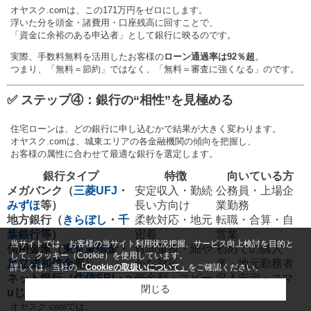
オヤスク.comは、この171万円をゼロにします。
浮いた分を頭金・諸費用・口座残高に回すことで、
「資金に余裕のある申込者」として銀行に映るのです。
実際、手数料無料を活用したお客様の
ローン通過率は92％超
。
つまり、「無料＝節約」ではなく、「無料＝審査に強くなる」のです。
✅ ステップ④：銀行の“相性”を見極める
住宅ローンは、どの銀行に申し込むかで結果が大きく変わります。
オヤスク.comは、城東エリアの各金融機関の傾向を把握し、
お客様の属性に合わせて最適な銀行を選定します。
銀行タイプ
特徴
向いている方
メガバンク（
三菱UFJ
・
安定収入・勤続
公務員・上場企
みずほ
等）
長い方向け
業勤務
地方銀行（
きらぼし
・
千
柔軟対応・地元
転職・合算・自
葉銀行
等）
密着
営業
当サイトでは、お客様の当サイト利用状況把握、サービス向上検討を目的と
信用金庫（
東京東信金
・
対面重視・細や
初めての購入
して、クッキー（Cookie）を使用しています。
足立成和信金
等）
かな対応
者・地元勤務者
詳しくは、当社の
「Cookieの取扱いについて」
をご確認ください。
ネット銀行（
住信SBI
・
a
低金利・スピー
収入安定・スマ
閉じる
uじぶん銀行
等）
ド重視
ホ完結派
オヤスク.comでは、