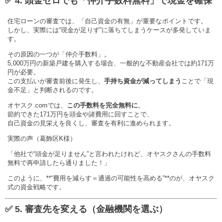
✅ 4. 頭金ゼロでも「仲介手数料無料」で現金を確保
住宅ローンの審査では、「自己資金の有無」が重要なポイントです。
しかし、実際には“現金が足りず”に落ちてしまうケースが多発していま
す。
その原因の一つが「仲介手数料」。
5,000万円の新築戸建を購入する場合、一般的な不動産会社では約171万
円が必要。
この支払いが審査前後に発生し、
手持ち資金が減ってしまう
ことで「現
金不足」と判断されるのです。
オヤスク.comでは、
この手数料を完全無料に
。
節約できた171万円を頭金や諸費用に回すことで、
自己資金の見栄えを良くし、審査を有利に進められます。
実際の声（葛飾区K様）
「他社で“頭金が足りません”と言われたけれど、オヤスクさんの手数料
無料で再申請したら通りました！」
このように、**“費用を減らす＝通過の可能性を高める”**のが、オヤスク
式の資金戦略です。
✅ 5. 審査先を変える（金融機関を選ぶ）