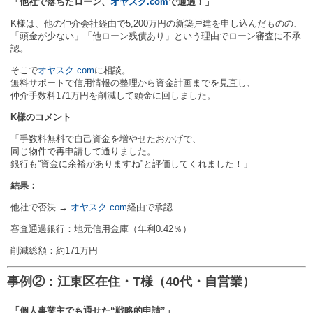
「他社で落ちたローン、
オヤスク.com
で通過！」
K様は、他の仲介会社経由で5,200万円の新築戸建を申し込んだものの、
「頭金が少ない」「他ローン残債あり」という理由でローン審査に不承
認。
そこで
オヤスク.com
に相談。
無料サポートで信用情報の整理から資金計画までを見直し、
仲介手数料171万円を削減して頭金に回しました。
K様のコメント
「手数料無料で自己資金を増やせたおかげで、
同じ物件で再申請して通りました。
銀行も“資金に余裕がありますね”と評価してくれました！」
結果：
他社で否決 →
オヤスク.com
経由で承認
審査通過銀行：地元信用金庫（年利0.42％）
削減総額：約171万円
事例②：江東区在住・T様（40代・自営業）
「個人事業主でも通せた“戦略的申請”」