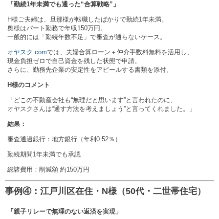
「勤続1年未満でも通った“合算戦略”」
H様ご夫婦は、旦那様が転職したばかりで勤続1年未満。
奥様はパート勤務で年収150万円。
一般的には「勤続年数不足」で審査が通らないケース。
オヤスク.com
では、夫婦合算ローン＋仲介手数料無料を活用し、
現金負担ゼロで自己資金を残した状態で申請。
さらに、勤務先企業の安定性をアピールする書類を添付。
H様のコメント
「どこの不動産会社も“無理だと思います”と言われたのに、
オヤスクさんは“通す方法を考えましょう”と言ってくれました。」
結果：
審査通過銀行：地方銀行（年利0.52％）
勤続期間1年未満でも承認
総諸費用：削減額 約150万円
事例④：江戸川区在住・N様（50代・二世帯住宅）
「親子リレーで無理のない返済を実現」