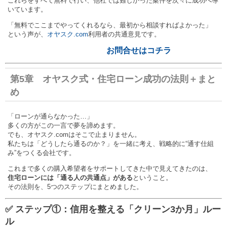
これらをすべて無料で行い、他社では難しかった案件を次々に成功へ導
いています。
「無料でここまでやってくれるなら、最初から相談すればよかった」
という声が、
オヤスク.com
利用者の共通意見です。
お問合せはコチラ
第5章 オヤスク式・住宅ローン成功の法則＋まと
め
「ローンが通らなかった…」
多くの方がこの一言で夢を諦めます。
でも、オヤスク.comはそこで止まりません。
私たちは「どうしたら通るのか？」を一緒に考え、戦略的に“通す仕組
み”をつくる会社です。
これまで多くの購入希望者をサポートしてきた中で見えてきたのは、
住宅ローンには「通る人の共通点」がある
ということ。
その法則を、5つのステップにまとめました。
✅ ステップ①：信用を整える「クリーン3か月」ルー
ル