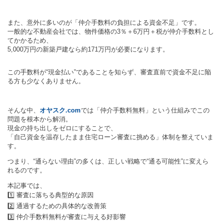
また、意外に多いのが「仲介手数料の負担による資金不足」です。
一般的な不動産会社では、物件価格の3％＋6万円＋税が仲介手数料とし
てかかるため、
5,000万円の新築戸建なら約171万円が必要になります。
この手数料が“現金払い”であることを知らず、審査直前で資金不足に陥
る方も少なくありません。
そんな中、
オヤスク.com
では「仲介手数料無料」という仕組みでこの
問題を根本から解消。
現金の持ち出しをゼロにすることで、
「自己資金を温存したまま住宅ローン審査に挑める」体制を整えていま
す。
つまり、“通らない理由”の多くは、正しい戦略で“通る可能性”に変えら
れるのです。
本記事では、
1️⃣ 審査に落ちる典型的な原因
2️⃣ 通過するための具体的な改善策
3️⃣ 仲介手数料無料が審査に与える好影響