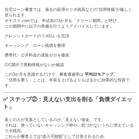
住宅ローン審査では、過去の延滞やリボ残高などの“信用情報”が厳しく
見られます。
オヤスク.comでは、申込前の3か月を「クリーン期間」と呼び、
この期間中に以下の準備を行うようアドバイスしています。
クレジットカードのリボ払いを完済
キャッシング・ローン残債を整理
携帯代・公共料金の遅延ゼロを徹底
CIC開示で異動情報がないか確認
この3か月を意識するだけで、審査通過率は
平均22％アップ
。
「信用を磨く」ことは、年収を上げるよりもはるかに効果的な投資で
す。
✅ ステップ②：見えない支出を削る「負債ダイエッ
ト」
多くの人が見落としているのが「見えない借金」です。
それは、使っていないキャッシング枠や、気づかないうちに増えている
リボ残高。
これらが審査上では“借入可能額”として計算されるため、