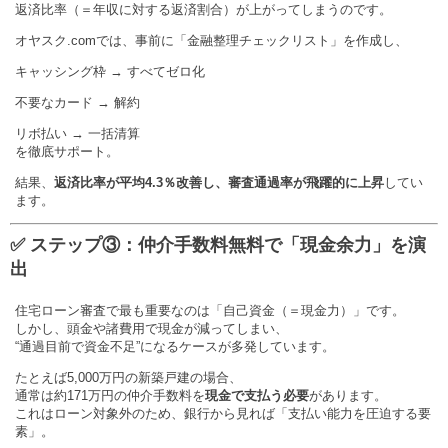
返済比率（＝年収に対する返済割合）が上がってしまうのです。
オヤスク.comでは、事前に「金融整理チェックリスト」を作成し、
キャッシング枠 → すべてゼロ化
不要なカード → 解約
リボ払い → 一括清算
を徹底サポート。
結果、
返済比率が平均4.3％改善し、審査通過率が飛躍的に上昇
してい
ます。
✅ ステップ③：仲介手数料無料で「現金余力」を演
出
住宅ローン審査で最も重要なのは「自己資金（＝現金力）」です。
しかし、頭金や諸費用で現金が減ってしまい、
“通過目前で資金不足”になるケースが多発しています。
たとえば5,000万円の新築戸建の場合、
通常は約171万円の仲介手数料を
現金で支払う必要
があります。
これはローン対象外のため、銀行から見れば「支払い能力を圧迫する要
素」。