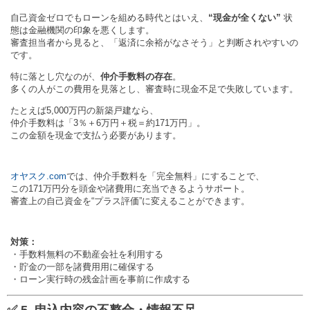
自己資金ゼロでもローンを組める時代とはいえ、
“現金が全くない”
状
態は金融機関の印象を悪くします。
審査担当者から見ると、「返済に余裕がなさそう」と判断されやすいの
です。
特に落とし穴なのが、
仲介手数料の存在
。
多くの人がこの費用を見落とし、審査時に現金不足で失敗しています。
たとえば5,000万円の新築戸建なら、
仲介手数料は「3％＋6万円＋税＝約171万円」。
この金額を現金で支払う必要があります。
オヤスク.com
では、仲介手数料を「完全無料」にすることで、
この171万円分を頭金や諸費用に充当できるようサポート。
審査上の自己資金を“プラス評価”に変えることができます。
対策：
・手数料無料の不動産会社を利用する
・貯金の一部を諸費用用に確保する
・ローン実行時の残金計画を事前に作成する
✅ 5. 申込内容の不整合・情報不足