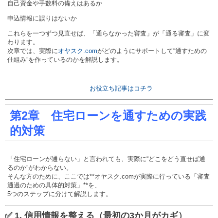
自己資金や手数料の備えはあるか
申込情報に誤りはないか
これらを一つずつ見直せば、「通らなかった審査」が「通る審査」に変
わります。
次章では、実際に
オヤスク.com
がどのようにサポートして“通すための
仕組み”を作っているのかを解説します。
お役立ち記事はコチラ
第2章 住宅ローンを通すための実践
的対策
「住宅ローンが通らない」と言われても、実際に“どこをどう直せば通
るのか”がわからない。
そんな方のために、ここでは**オヤスク.comが実際に行っている「審査
通過のための具体的対策」**を、
5つのステップに分けて解説します。
✅ 1. 信用情報を整える（最初の3か月がカギ）