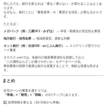
同じ人でも、銀行を変えれば「通る／通らない」が変わることはよくあ
ります。
なぜなら、銀行ごとに「審査基準」や「重視する項目」が異なるからで
す。
たとえば：
メガバンク（例：三菱UFJ・みずほ）
→ 年収・勤務先の安定性を重視
地方銀行・信用金庫
→ 地域密着型、柔軟な判断
ネット銀行（例：住信SBI・auじぶん銀行）
→ スコアリング型でスピ
ード審査
オヤスク.comでは、各銀行の最新審査傾向を把握しており、
「この属性ならどこが通りやすいか」をデータベース化。
事前審査の段階で最適な銀行を提案することで、無駄な落選を防ぎま
す。
まとめ
住宅ローンの審査を通すコツは、
「準備」×「整理」×「戦略」
の3ステップにあります。
1️⃣ 信用情報を整える（3か月前から準備）