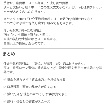
手付金、諸費用、ローン審査、引渡し後の費用…
次々と支払いが続く中、「この先大丈夫かな？」という心理的プレッシ
ャーが大きくのしかかります。
オヤスク.comの「仲介手数料無料」は、金銭的な負担だけでなく、
この**“心の余裕”**を取り戻す仕組みでもあります。
浮いた100万円〜200万円は、
“安心”という価値を買うのと同じ。
家族の笑顔や生活のゆとりに直結する、
金額以上の価値があるのです。
まとめ
仲介手数料無料は、「支払いが減る」だけではありません。
実は、住宅ローン審査の通過率を上げ、資金計画を安定させる強力な武
器です。
✅ 現金を減らさず「資金余力」を見せられる
✅ 口座残高・頭金の見せ方が良くなる
✅ 浮いた分を“理想の家づくり”に再投資できる
✅ 銀行・信金との審査がスムーズ