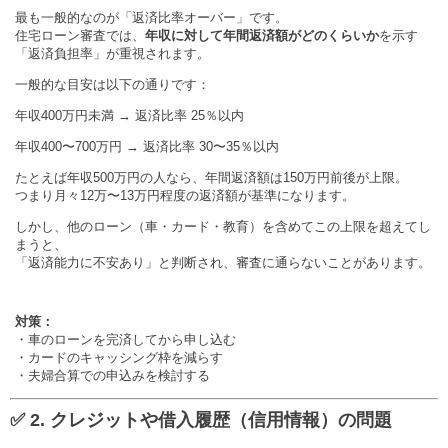
最も一般的なのが「返済比率オーバー」です。
住宅ローン審査では、
年収に対して年間返済額がどのくらいか
を示す
「返済負担率」が重視されます。
一般的な目安は以下の通りです：
年収400万円未満 → 返済比率 25％以内
年収400〜700万円 → 返済比率 30〜35％以内
たとえば年収500万円の人なら、年間返済額は150万円前後が上限。
つまり月々12万〜13万円程度の返済額が基準になります。
しかし、他のローン（車・カード・教育）を含めてこの上限を超えてし
まうと、
「返済能力に不安あり」と判断され、審査に通らないことがあります。
対策：
・車のローンを完済してから申し込む
・カードのキャッシング枠を減らす
・夫婦合算での申込みを検討する
✅ 2. クレジットや借入履歴（信用情報）の問題