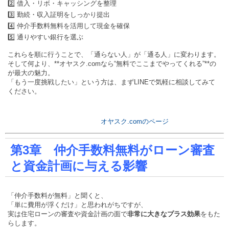
2️⃣ 借入・リボ・キャッシングを整理
3️⃣ 勤続・収入証明をしっかり提出
4️⃣ 仲介手数料無料を活用して現金を確保
5️⃣ 通りやすい銀行を選ぶ
これらを順に行うことで、「通らない人」が「通る人」に変わります。
そして何より、**オヤスク.comなら“無料でここまでやってくれる”**の
が最大の魅力。
「もう一度挑戦したい」という方は、まずLINEで気軽に相談してみて
ください。
オヤスク.comのページ
第3章 仲介手数料無料がローン審査
と資金計画に与える影響
「仲介手数料が無料」と聞くと、
「単に費用が浮くだけ」と思われがちですが、
実は住宅ローンの審査や資金計画の面で
非常に大きなプラス効果
をもた
らします。