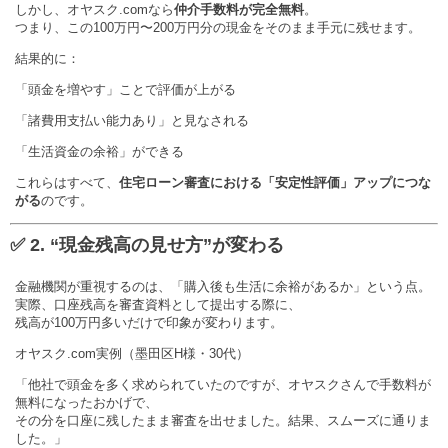
しかし、オヤスク.comなら
仲介手数料が完全無料
。
つまり、この100万円〜200万円分の現金をそのまま手元に残せます。
結果的に：
「頭金を増やす」ことで評価が上がる
「諸費用支払い能力あり」と見なされる
「生活資金の余裕」ができる
これらはすべて、
住宅ローン審査における「安定性評価」アップにつな
がる
のです。
✅ 2. “現金残高の見せ方”が変わる
金融機関が重視するのは、「購入後も生活に余裕があるか」という点。
実際、口座残高を審査資料として提出する際に、
残高が100万円多いだけで印象が変わります。
オヤスク.com実例（墨田区H様・30代）
「他社で頭金を多く求められていたのですが、オヤスクさんで手数料が
無料になったおかげで、
その分を口座に残したまま審査を出せました。結果、スムーズに通りま
した。」