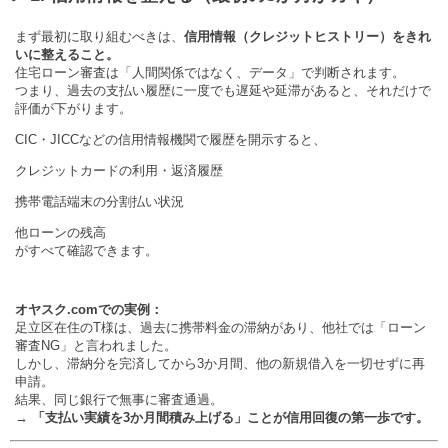
まず最初に取り組むべきは、
信用情報（クレジットヒストリー）をきれ
いに整えること。
住宅ローン審査は「人間関係ではなく、データ」で判断されます。
つまり、過去の支払い履歴に一度でも遅延や延滞があると、それだけで
評価が下がります。
CIC・JICCなどの信用情報機関で履歴を開示すると、
クレジットカードの利用・返済履歴
携帯電話端末の分割払い状況
他ローンの残高
がすべて確認できます。
オヤスク.comでの実例：
足立区在住のT様は、過去に携帯料金の滞納があり、他社では「ローン
審査NG」と言われました。
しかし、滞納分を完済してから3か月間、他の新規借入を一切せずに再
申請。
結果、同じ銀行で無事に審査通過。
→
「支払い実績を3か月間積み上げる」ことが信用回復の第一歩です。