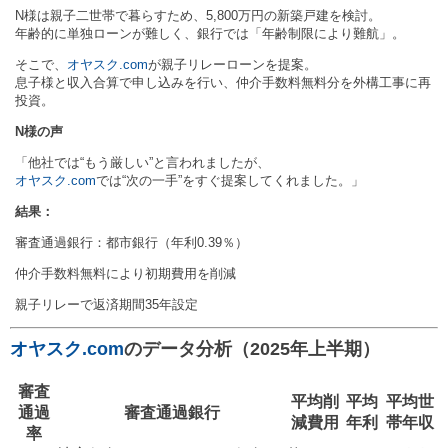
N様は親子二世帯で暮らすため、5,800万円の新築戸建を検討。
年齢的に単独ローンが難しく、銀行では「年齢制限により難航」。
そこで、
オヤスク.com
が親子リレーローンを提案。
息子様と収入合算で申し込みを行い、仲介手数料無料分を外構工事に再
投資。
N様の声
「他社では“もう厳しい”と言われましたが、
オヤスク.com
では“次の一手”をすぐ提案してくれました。」
結果：
審査通過銀行：都市銀行（年利0.39％）
仲介手数料無料により初期費用を削減
親子リレーで返済期間35年設定
オヤスク.com
のデータ分析（2025年上半期）
審査
平均削
平均
平均世
通過
審査通過銀行
減費用
年利
帯年収
率