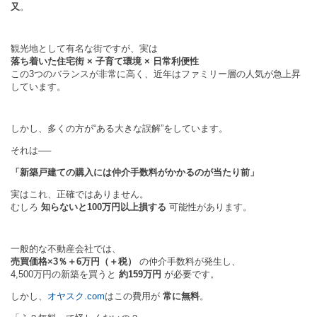
又
。
観光地として有名な街ですが、実は
落ち着いた住宅街 × 子育て環境 × 日常利便性
この3つのバランスが非常に高く、近年はファミリー層の人気が急上昇
しています。
しかし、多くの方が“ある大きな誤解”をしています。
それは──
「新築戸建ての購入には仲介手数料がかかるのが当たり前」
実はこれ、正確ではありません。
むしろ
知らないと100万円以上損する
可能性があります。
一般的な不動産会社では、
売買価格×3％＋6万円（＋税）
の仲介手数料が発生し、
4,500万円の新築を買うと
約159万円
が必要です。
しかし、
オヤスク.com
はこの費用が
常に無料
。