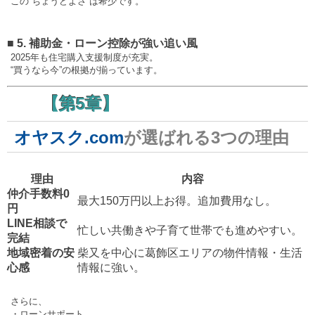
この“ちょうどよさ”は希少です。
■ 5. 補助金・ローン控除が強い追い風
2025年も住宅購入支援制度が充実。
“買うなら今”の根拠が揃っています。
【第5章】
オヤスク.com
が選ばれる3つの理由
理由
内容
仲介手数料0
最大150万円以上お得。追加費用なし。
円
LINE相談で
忙しい共働きや子育て世帯でも進めやすい。
完結
地域密着の安
柴又を中心に葛飾区エリアの物件情報・生活
心感
情報に強い。
さらに、
・ローンサポート