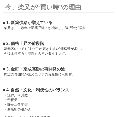
今、柴又が“買い時”の理由
■ 1. 新築供給が増えている
柴又はここ数年で新築戸建てが増加し、選択肢が拡大。
■ 2. 価格上昇の前段階
葛飾区の中でも“まだ手が届きやすい”価格帯が多い。
今後上昇する可能性も大きいタイミング。
■ 3. 金町・京成高砂の再開発の波
周辺の再開発が柴又エリアの資産性にも影響。
■ 4. 自然・文化・利便性のバランス
・江戸川河川敷
・帝釈天
・静かな住宅街
・商店街の温かさ