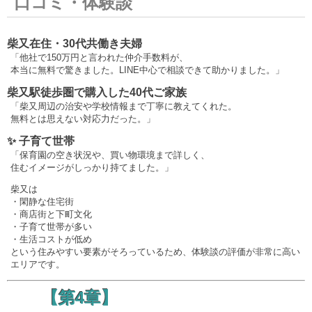
口コミ・体験談
柴又在住・30代共働き夫婦
「他社で150万円と言われた仲介手数料が、
本当に無料で驚きました。LINE中心で相談できて助かりました。」
柴又駅徒歩圏で購入した40代ご家族
「柴又周辺の治安や学校情報まで丁寧に教えてくれた。
無料とは思えない対応力だった。」
✨ 子育て世帯
「保育園の空き状況や、買い物環境まで詳しく、
住むイメージがしっかり持てました。」
柴又は
・閑静な住宅街
・商店街と下町文化
・子育て世帯が多い
・生活コストが低め
という住みやすい要素がそろっているため、体験談の評価が非常に高い
エリアです。
【第4章】