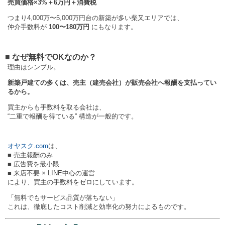
売買価格×3%＋6万円＋消費税
つまり4,000万〜5,000万円台の新築が多い柴又エリアでは、
仲介手数料が
100〜180万円
にもなります。
■ なぜ無料でOKなのか？
理由はシンプル。
新築戸建ての多くは、売主（建売会社）が販売会社へ報酬を支払ってい
るから。
買主からも手数料を取る会社は、
“二重で報酬を得ている” 構造が一般的です。
オヤスク.com
は、
■ 売主報酬のみ
■ 広告費を最小限
■ 来店不要 × LINE中心の運営
により、買主の手数料をゼロにしています。
「無料でもサービス品質が落ちない」
これは、徹底したコスト削減と効率化の努力によるものです。