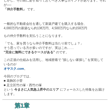
しかし、その前に必ず知っておくべき大事なポイントがあります。それ
が──
「仲介手数料」
です。
一般的な不動産会社を通して新築戸建てを購入する場合、
4,000万円の新築なら約138万円、4,500万円なら約159万円
もの仲介手数料を支払うことになります。
「でも、家を買うなら仲介手数料は当たり前でしょ？」
そう思っている方が多いのですが、実はこれ……
“完全に無料にできるケースがある”
のです。
この正規の仕組みを活用し、地域密着で “損しない家探し” を実現して
いるのが
オヤスク.com
。
今回のブログでは、
■ 葛飾区小菅
■ 足立区竹の塚・西竹の塚
という
今まさに人気急上昇中のエリア
にフォーカスした特集をお届け
します。
第1章