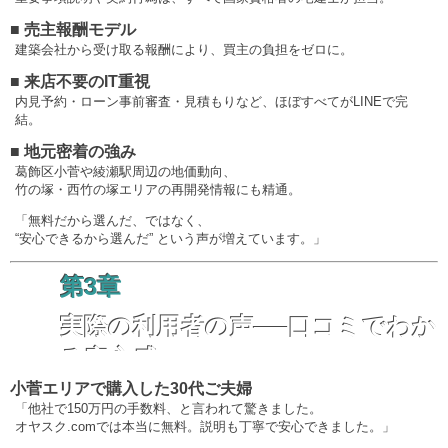
■ 売主報酬モデル
建築会社から受け取る報酬により、買主の負担をゼロに。
■ 来店不要のIT重視
内見予約・ローン事前審査・見積もりなど、ほぼすべてがLINEで完
結。
■ 地元密着の強み
葛飾区小菅や綾瀬駅周辺の地価動向、
竹の塚・西竹の塚エリアの再開発情報にも精通。
「無料だから選んだ、ではなく、
“安心できるから選んだ” という声が増えています。」
第3章
実際の利用者の声──口コミでわか
る安心感
小菅エリアで購入した30代ご夫婦
「他社で150万円の手数料、と言われて驚きました。
オヤスク.comでは本当に無料。説明も丁寧で安心できました。」