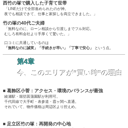
西竹の塚で購入した子育て世帯
「LINEだけで全部進められたのが神。
夜でも相談できて、仕事と家探しを両立できました。」
竹の塚の40代ご夫婦
「無料なのに、ローン相談から引渡しまでフル対応。
むしろ有料会社より手厚くて驚いた。」
口コミに共通しているのは
「無料なのに誠実」「手続きが早い」「丁寧で安心」
という点。
第4章
今、このエリアが“買い時”の理由
■ 葛飾区小菅：アクセス・環境のバランスが最強
綾瀬駅・堀切菖蒲園駅が利用可。
千代田線で大手町・表参道・霞ヶ関へ直通。
それでいて、物件価格は周辺区より控えめ。
■ 足立区竹の塚：再開発の中心地