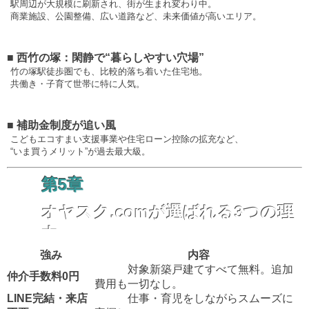
駅周辺が大規模に刷新され、街が生まれ変わり中。
商業施設、公園整備、広い道路など、未来価値が高いエリア。
■ 西竹の塚：閑静で“暮らしやすい穴場”
竹の塚駅徒歩圏でも、比較的落ち着いた住宅地。
共働き・子育て世帯に特に人気。
■ 補助金制度が追い風
こどもエコすまい支援事業や住宅ローン控除の拡充など、
“いま買うメリット”が過去最大級。
第5章
オヤスク.comが選ばれる3つの理
由
強み
内容
対象新築戸建てすべて無料。追加
仲介手数料0円
費用も一切なし。
LINE完結・来店
仕事・育児をしながらスムーズに