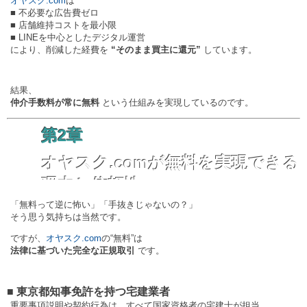
オヤスク.com
は
■ 不必要な広告費ゼロ
■ 店舗維持コストを最小限
■ LINEを中心としたデジタル運営
により、削減した経費を
“そのまま買主に還元”
しています。
結果、
仲介手数料が常に無料
という仕組みを実現しているのです。
第2章
オヤスク.comが無料を実現できる
理由と信頼性
「無料って逆に怖い」「手抜きじゃないの？」
そう思う気持ちは当然です。
ですが、
オヤスク.com
の“無料”は
法律に基づいた完全な正規取引
です。
■ 東京都知事免許を持つ宅建業者
重要事項説明や契約行為は、すべて国家資格者の宅建士が担当。