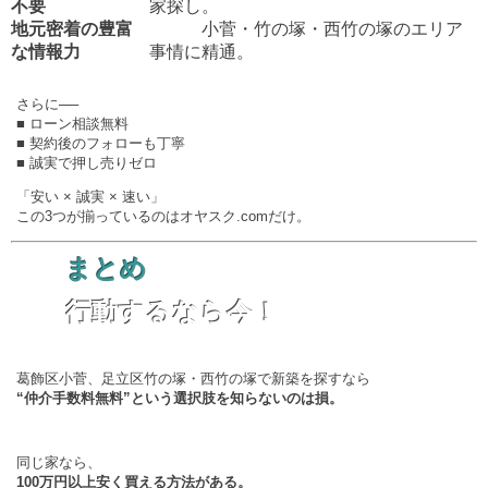
不要
家探し。
地元密着の豊富
小菅・竹の塚・西竹の塚のエリア
な情報力
事情に精通。
さらに──
■ ローン相談無料
■ 契約後のフォローも丁寧
■ 誠実で押し売りゼロ
「安い × 誠実 × 速い」
この3つが揃っているのはオヤスク.comだけ。
まとめ
行動するなら今！
葛飾区小菅、足立区竹の塚・西竹の塚で新築を探すなら
“仲介手数料無料”という選択肢を知らないのは損。
同じ家なら、
100万円以上安く買える方法がある。