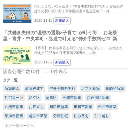
損したくないなら必見！ “仲介手数料無料”で叶える新築戸
建ての賢い買い方｜葛飾区鎌倉＆足立区梅田・梅...
2025-11-12
新築購入
「共働き夫婦の“理想の通勤×子育て”が叶う街──お花茶
屋・青井・中央本町・弘道で叶える“仲介手数料ゼロ”新...
【序章】 仕事も家庭も両立できる街を探して──共働きが
増える2025年の住宅事情 2025年、共働...
2025-11-09
新築購入
該当公開件数
10
件
1-10
件表示
タグ一覧
新築購入
新築戸建て
仲介手数料無料
足立区新築
葛飾区新築
住宅ローン
足立区
葛飾区
三郷市新築
江戸川区新築
八潮市新築
お役立ち
川口市新築
市川市新築
松戸市新築
草加市新築
越谷市新築
分譲住宅
住み替え
引っ越し
タグ一覧ページへ