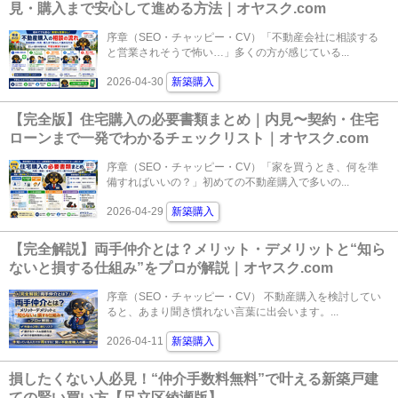
見・購入まで安心して進める方法｜オヤスク.com
序章（SEO・チャッピー・CV）「不動産会社に相談する
と営業されそうで怖い…」多くの方が感じている...
2026-04-30
新築購入
【完全版】住宅購入の必要書類まとめ｜内見〜契約・住宅
ローンまで一発でわかるチェックリスト｜オヤスク.com
序章（SEO・チャッピー・CV）「家を買うとき、何を準
備すればいいの？」初めての不動産購入で多いの...
2026-04-29
新築購入
【完全解説】両手仲介とは？メリット・デメリットと“知ら
ないと損する仕組み”をプロが解説｜オヤスク.com
序章（SEO・チャッピー・CV） 不動産購入を検討してい
ると、あまり聞き慣れない言葉に出会います。...
2026-04-11
新築購入
損したくない人必見！“仲介手数料無料”で叶える新築戸建
ての賢い買い方【足立区綾瀬版】