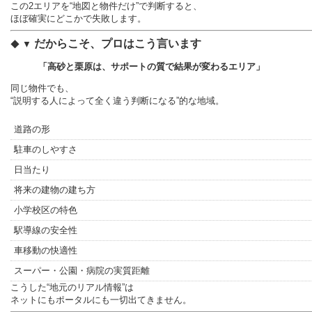
この2エリアを“地図と物件だけ”で判断すると、
ほぼ確実にどこかで失敗します。
だからこそ、プロはこう言います
◆ ▼
「高砂と栗原は、サポートの質で結果が変わるエリア」
同じ物件でも、
“説明する人によって全く違う判断になる”的な地域。
道路の形
駐車のしやすさ
日当たり
将来の建物の建ち方
小学校区の特色
駅導線の安全性
車移動の快適性
スーパー・公園・病院の実質距離
こうした“地元のリアル情報”は
ネットにもポータルにも一切出てきません。