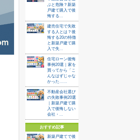
ぶと危険？新築
戸建て購入で後
悔する...
建売住宅で失敗
する人とは？後
悔する20の特徴
と新築戸建て購
入で失...
住宅ローン後悔
事例20選｜家を
買ってから「こ
んなはずじゃな
かった…...
不動産会社選び
の失敗事例20選
｜新築戸建て購
入で後悔しない
会社・...
おすすめ記事
新築戸建てで後