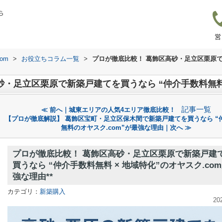
ら
営
om
>
お役立ちコラム一覧
>
プロが徹底比較！ 葛飾区高砂・足立区栗原で
記事一覧
≪ 前へ｜城東エリアの人気4エリア徹底比較！
【プロが徹底解説】 葛飾区宝町・足立区保木間で新築戸建てを買うなら “
無料のオヤスク.com”が最強な理由｜次へ ≫
プロが徹底比較！ 葛飾区高砂・足立区栗原で新築戸建
買うなら “仲介手数料無料 × 地域特化”のオヤスク.co
強な理由**
カテゴリ：
新築購入
20