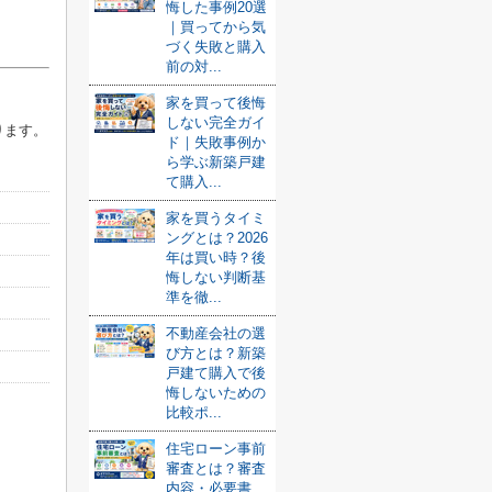
悔した事例20選
｜買ってから気
づく失敗と購入
前の対...
家を買って後悔
しない完全ガイ
ります。
ド｜失敗事例か
ら学ぶ新築戸建
て購入...
家を買うタイミ
ングとは？2026
年は買い時？後
悔しない判断基
準を徹...
不動産会社の選
び方とは？新築
戸建て購入で後
悔しないための
比較ポ...
住宅ローン事前
審査とは？審査
内容・必要書