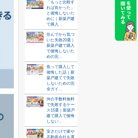
「もっと比較す
れば良かった」
と後悔しないた
めに｜新築戸建
て購入...
住んでから気づ
いた失敗20選｜
新築戸建て購入
で後悔しないた
めの完...
焦って購入して
後悔した話｜新
築戸建てで失敗
しないための完
全ガイ...
仲介手数料無料
で失敗するケー
ス15選｜新築戸
建て購入で後悔
しない...
安さだけで家や
不動産会社を選