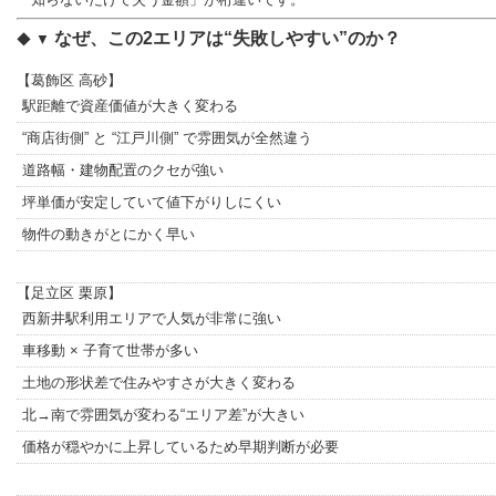
なぜ、この2エリアは“失敗しやすい”のか？
◆ ▼
【葛飾区 高砂】
駅距離で資産価値が大きく変わる
“商店街側” と “江戸川側” で雰囲気が全然違う
道路幅・建物配置のクセが強い
坪単価が安定していて値下がりしにくい
物件の動きがとにかく早い
【足立区 栗原】
西新井駅利用エリアで人気が非常に強い
車移動 × 子育て世帯が多い
土地の形状差で住みやすさが大きく変わる
北→南で雰囲気が変わる“エリア差”が大きい
価格が穏やかに上昇しているため早期判断が必要