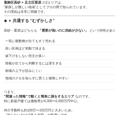
葛飾区高砂 × 足立区栗原
の2エリアは、
“家探しが難しい地域”としてプロの間で知られています。
その理由は非常に明確です。
共通する “むずかしさ”
◆ ▼
高砂・栗原はどちらも
「需要が強いのに供給が少ない」
という特性があ
一気に複数棟が出てもすぐ売れる
良い区画ほど初動で決まる
値下げをしない売主が多い
情報が出てから判断するには遅すぎる
相場の上下が読みにくい
地域のクセを知らずに買うと後悔しやすい
つまり、
“間違った情報”で動くと簡単に損をするエリア
なのです。
特に新築戸建ては価格帯が4,000〜6,000万円中心。
仲介手数料も約100万〜150万円と大きいため、
「知らないだけで失う金額」が桁違いです。