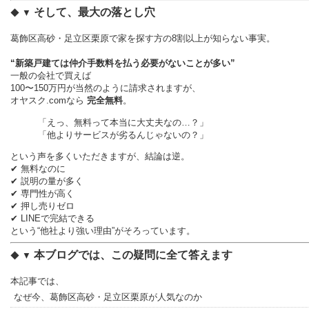
そして、最大の落とし穴
◆ ▼
葛飾区高砂・足立区栗原で家を探す方の8割以上が知らない事実。
“新築戸建ては仲介手数料を払う必要がないことが多い”
一般の会社で買えば
100〜150万円が当然のように請求されますが、
オヤスク.comなら
完全無料
。
「えっ、無料って本当に大丈夫なの…？」
「他よりサービスが劣るんじゃないの？」
という声を多くいただきますが、結論は逆。
✔ 無料なのに
✔ 説明の量が多く
✔ 専門性が高く
✔ 押し売りゼロ
✔ LINEで完結できる
という“他社より強い理由”がそろっています。
本ブログでは、この疑問に全て答えます
◆ ▼
本記事では、
なぜ今、葛飾区高砂・足立区栗原が人気なのか