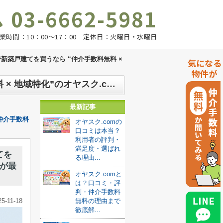
03-6662-5981
業時間：10：00～17：00 定休日：火曜日・水曜日
新築戸建てを買うなら “仲介手数料無料 ×
気になる
物件が
プロが徹底比較！ 葛飾区高砂・足立区栗原で新築戸建てを買うなら “仲介手数料無料 × 地域特化”のオヤスク.comが最強な理由**
最新記事
仲介手数料
オヤスク.comの
口コミは本当？
利用者の評判・
満足度・選ばれ
てを
る理由...
mが最
オヤスク.comと
は？口コミ・評
判・仲介手数料
25-11-18
無料の理由まで
徹底解...