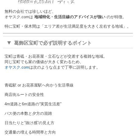
情報”を熟知している
無料の会社では珍しいほど、
オヤスク.comは
地域特化・生活目線のアドバイスが強い
のが特徴。
特に宝町・保木間は「エリア差が生活満足度を大きく左右する地域」。
▼
葛飾区宝町で必ず説明するポイント
宝町は青砥・お花茶屋・立石などが交差する複雑な地域。
同じ宝町でも家の価値が大きく変わるため、
オヤスク.com
は次のような点まで丁寧に説明します。
青砥駅 or お花茶屋駅へ向かう生活導線
商店街ルートの安全性
4m道路と6m道路の“実質生活差”
バス便の本数と夕方の混雑
日当たりと“抜け感”の見え方
交通量の増える時間帯と方向