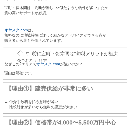
宝町・保木間は「判断が難しい×似たような物件が多い」ため
質の高いサポートが必須。
オヤスク.com
は、
無料なのに地域特性に詳しく細かなアドバイスができる点が
購入者から最も評価されています。
◆ ▼
特に宝町・保木間は“無料メリットが極大
化”するエリア
なぜこの2エリアで
オヤスク.com
が強いのか？
理由は明確です。
【理由①】建売供給が非常に多い
→ 仲介手数料を払う意味が薄い
→ 比較対象が多いから無料の恩恵が大きい
【理由②】価格帯が4,000〜5,500万円中心