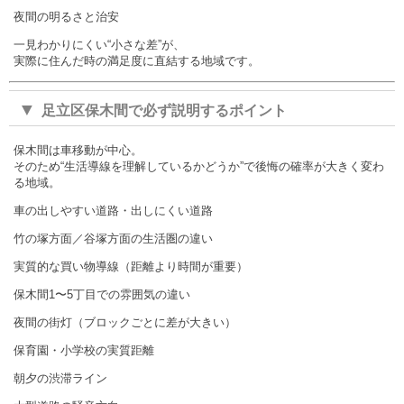
夜間の明るさと治安
一見わかりにくい“小さな差”が、
実際に住んだ時の満足度に直結する地域です。
▼
足立区保木間で必ず説明するポイント
保木間は車移動が中心。
そのため“生活導線を理解しているかどうか”で後悔の確率が大きく変わ
る地域。
車の出しやすい道路・出しにくい道路
竹の塚方面／谷塚方面の生活圏の違い
実質的な買い物導線（距離より時間が重要）
保木間1〜5丁目での雰囲気の違い
夜間の街灯（ブロックごとに差が大きい）
保育園・小学校の実質距離
朝夕の渋滞ライン