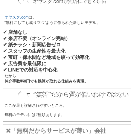
◆ ▼
オヤスク.comが無料にできる理由
オヤスク.com
は、
“無料にしても成り立つ”ように作られた新しいモデル。
✔ 店舗なし
✔ 来店不要（オンライン完結）
✔ 紙チラシ・新聞広告ゼロ
✔ スタッフの生産性を最大化
✔ 宝町・保木間など地域を絞って効率化
✔ 広告費を最低限に
✔ LINEでの対応を中心化
だから、
仲介手数料0円でも採算が取れる仕組みを実現。
◆ ▼ “無料”だから質が低いわけではない
ここが最も誤解されやすいところ。
無料のモデルには2種類あります。
❌「無料だからサービスが薄い」会社