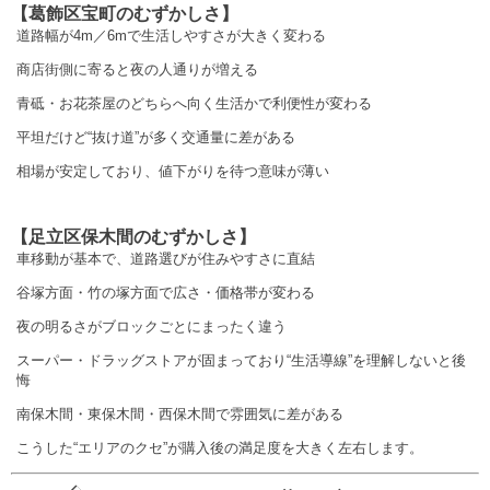
【葛飾区宝町のむずかしさ】
道路幅が4m／6mで生活しやすさが大きく変わる
商店街側に寄ると夜の人通りが増える
青砥・お花茶屋のどちらへ向く生活かで利便性が変わる
平坦だけど“抜け道”が多く交通量に差がある
相場が安定しており、値下がりを待つ意味が薄い
【足立区保木間のむずかしさ】
車移動が基本で、道路選びが住みやすさに直結
谷塚方面・竹の塚方面で広さ・価格帯が変わる
夜の明るさがブロックごとにまったく違う
スーパー・ドラッグストアが固まっており“生活導線”を理解しないと後
悔
南保木間・東保木間・西保木間で雰囲気に差がある
こうした“エリアのクセ”が購入後の満足度を大きく左右します。