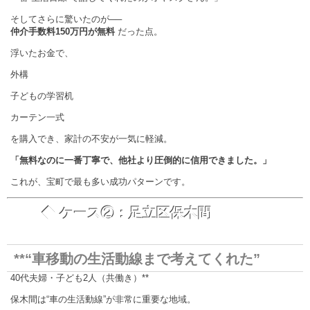
そしてさらに驚いたのが──
仲介手数料150万円が無料
だった点。
浮いたお金で、
外構
子どもの学習机
カーテン一式
を購入でき、家計の不安が一気に軽減。
「無料なのに一番丁寧で、他社より圧倒的に信用できました。」
これが、宝町で最も多い成功パターンです。
◆ ケース②：足立区保木間
**“車移動の生活動線まで考えてくれた”
40代夫婦・子ども2人（共働き）**
保木間は“車の生活動線”が非常に重要な地域。