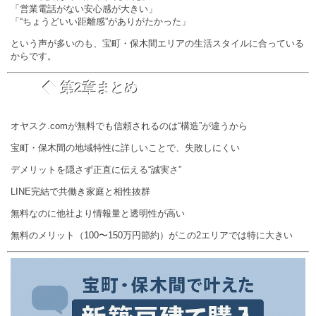
「営業電話がない安心感が大きい」
「“ちょうどいい距離感”がありがたかった」
という声が多いのも、宝町・保木間エリアの生活スタイルに合っている
からです。
◆ 第2章まとめ
オヤスク.comが無料でも信頼されるのは“構造”が違うから
宝町・保木間の地域特性に詳しいことで、失敗しにくい
デメリットを隠さず正直に伝える“誠実さ”
LINE完結で共働き家庭と相性抜群
無料なのに他社より情報量と透明性が高い
無料のメリット（100〜150万円節約）がこの2エリアでは特に大きい