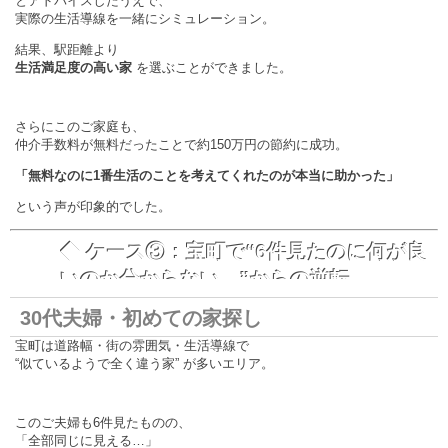
とアドバイスしたうえで、
実際の生活導線を一緒にシミュレーション。
結果、駅距離より
生活満足度の高い家
を選ぶことができました。
さらにこのご家庭も、
仲介手数料が無料だったことで約150万円の節約に成功。
「無料なのに1番生活のことを考えてくれたのが本当に助かった」
という声が印象的でした。
◆ ケース③：宝町で“6件見たのに何が良
いのか分からない…”からの逆転
30代夫婦・初めての家探し
宝町は道路幅・街の雰囲気・生活導線で
“似ているようで全く違う家” が多いエリア。
このご夫婦も6件見たものの、
「全部同じに見える…」