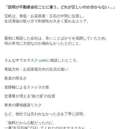
「説明が不動産会社ごとに違う。どれが正しいのか分からない…」
宝町は、青砥・お花茶屋・立石の中間に位置し、
生活導線の取り方で利便性が大きく変わるエリア。
最初に相談した会社は、良いことばかりを強調していたため、
何が本当に大切なのか掴めなかったとのこと。
そんな中で
オヤスク.com
に相談したところ、
青砥方向・お花茶屋方向の生活の違い
夜道の明るさ
道路幅によるストレスの差
交通量が増える“抜け道”の位置
将来の隣地建築リスク
など、他社では言われなかった点を丁寧に説明。
「無料だから心配だったのに、
一番“生活目線”で話してくれたのがオヤスクさん。」