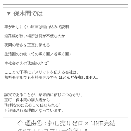
▼ 保木間では
車が出しにくい区画は理由込みで説明
道路幅が狭い場所は何が不便なのか
夜間の暗さを正直に伝える
生活圏の分岐（竹の塚方面／谷塚方面）
車社会ゆえの“動線のクセ”
ここまで丁寧にデメリットを伝える会社は、
無料モデルでも有料モデルでも
ほとんど存在しません。
誠実であることが、結果的に信頼につながり、
宝町・保木間の購入者から
“無料なのに安心して任せられる”
と評価される理由となっています。
◆ 理由④：押し売りゼロ × LINE完結