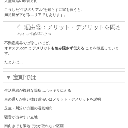
大型道路の騒音方向
こうした“生活のリアル”を知らずに家を買うと、
満足度が下がるエリアでもあります。
◆ 理由③：メリット・デメリットを隠さ
ない“誠実さ”
不動産業界では珍しいほど、
オヤスク.comは
デメリットも包み隠さず伝える
ことを徹底していま
す。
たとえば…
▼ 宝町では
生活導線が複雑な場所はハッキリ伝える
車の通りが多い抜け道沿いはメリット・デメリットを説明
芝生・川沿い方面の湿気傾向
騒音が出やすい立地
南向きでも隣地で光が取れない区画