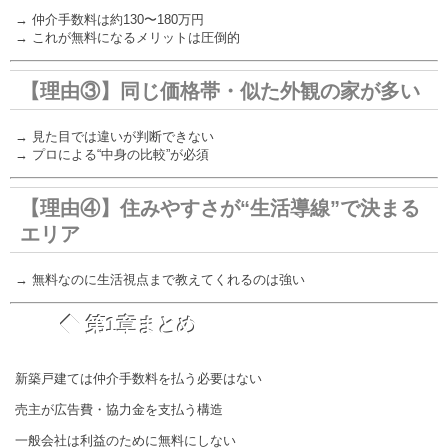
→ 仲介手数料は約130〜180万円
→ これが無料になるメリットは圧倒的
【理由③】同じ価格帯・似た外観の家が多い
→ 見た目では違いが判断できない
→ プロによる“中身の比較”が必須
【理由④】住みやすさが“生活導線”で決まる
エリア
→ 無料なのに生活視点まで教えてくれるのは強い
◆ 第1章まとめ
新築戸建ては仲介手数料を払う必要はない
売主が広告費・協力金を支払う構造
一般会社は利益のために無料にしない