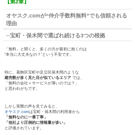
【第2章】
オヤスク.comが“仲介手数料無料”でも信頼される
理由
─宝町・保木間で選ばれ続ける3つの根拠
「無料」と聞くと、多くの方が最初に抱くのは
“本当に大丈夫なの？”という不安です。
特に、葛飾区宝町や足立区保木間のような
建売数が多く見た目が似ているエリア
では、
「無料の会社＝サービスが薄いのでは？」
と思われがちです。
しかし実際の声を見てみると、
オヤスク.com
は宝町・保木間の利用者から
「無料なのに一番丁寧」
「他社より圧倒的に情報量が多い」
と評価されています。