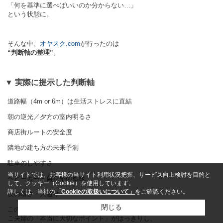
「何を基準に選べばいいのか分からない…」
という状態に。
そんな中、
オヤスク.com
が行ったのは
“判断軸の整理”
。
▼ 実際に提示した判断軸
道路幅（4m or 6m）は生活ストレスに直結
朝の逆光／夕方の室内明るさ
商店街ルートの安全度
隣地の建ち方の未来予測
駐車のしやすさ
当サイトでは、お客様の当サイト利用状況把握、サービス向上検討を目的と
ベビーカー・自転車の動線
して、クッキー（Cookie）を使用しています。
詳しくは、当社の
「Cookieの取扱いについて」
をご確認ください。
夜の暗さ・人通り
閉じる
この整理によって、
ご夫婦の「本当に大切なポイント」がはっきりし、