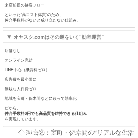
来店前提の接客フロー
といった“高コスト体質”のため、
仲介手数料がないと成り立たない仕組み。
▼
オヤスク.comはその逆をいく“効率運営”
店舗なし
オンライン完結
LINE中心（紙資料ゼロ）
広告費を最小限に
無駄な人件費ゼロ
地域を宝町・保木間などに絞って効率化
だから、
仲介手数料0円でも高品質を維持できる仕組み
を実現しています。
◆ 理由②：宝町・保木間の“リアルな生活