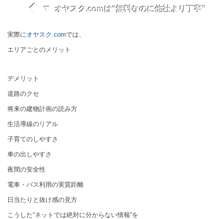
◆ ▼
オヤスク.comは“無料なのに他社より丁寧”
実際に
オヤスク.com
では、
エリアごとのメリット
デメリット
道路のクセ
将来の建物計画の読み方
生活導線のリアル
子育てのしやすさ
車の出しやすさ
夜間の安全性
電車・バス利用の実質距離
日当たりと抜け感の見方
こうした“ネットでは絶対に分からない情報”を