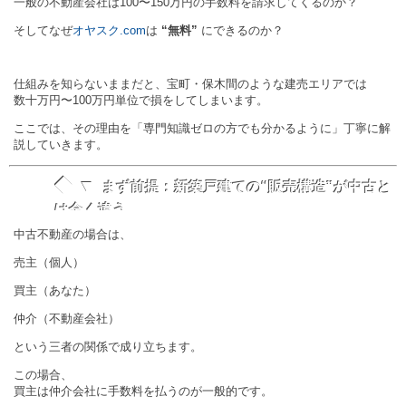
一般の不動産会社は100〜150万円の手数料を請求してくるのか？
そしてなぜ
オヤスク.com
は
“無料”
にできるのか？
仕組みを知らないままだと、宝町・保木間のような建売エリアでは
数十万円〜100万円単位で損をしてしまいます。
ここでは、その理由を「専門知識ゼロの方でも分かるように」丁寧に解
説していきます。
◆ ▼
まず前提：新築戸建ての“販売構造”が中古と
は全く違う
中古不動産の場合は、
売主（個人）
買主（あなた）
仲介（不動産会社）
という三者の関係で成り立ちます。
この場合、
買主は仲介会社に手数料を払うのが一般的です。