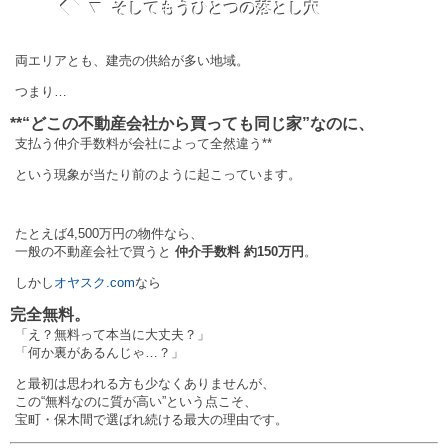
◆ ▼
そしてもうひとつの落とし穴
両エリアとも、建売の供給が多い地域。
つまり…
**“どこの不動産会社から買っても同じ家”なのに、
支払う仲介手数料が会社によって全然違う**
という現象が当たり前のように起こっています。
たとえば4,500万円の物件なら、
一般の不動産会社で買うと
仲介手数料 約150万円
。
しかし
オヤスク.com
なら
完全無料。
「え？無料って本当に大丈夫？」
「何か裏があるんじゃ…？」
と最初は思われる方も少なくありませんが、
この“無料なのに質が高い”という点こそ、
宝町・保木間で選ばれ続ける最大の理由です。