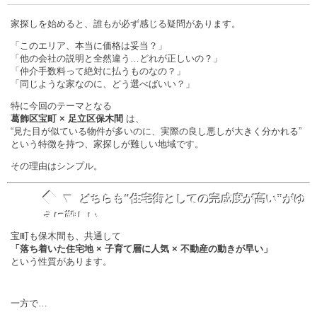
家探しを始めると、誰もが必ず感じる疑問があります。
「このエリア、本当に価格は妥当？」
「他の会社の説明と全然違う…どれが正しいの？」
「仲介手数料って絶対に払うものなの？」
「同じような家なのに、どう選べばいい？」
特に今回のテーマとなる
葛飾区宝町 × 足立区保木間
は、
“見た目が似ている物件が多いのに、実際の良し悪しが大きく分かれる”
という特徴を持つ、家探しが難しい地域です。
その理由はシンプル。
◆ ▼
どちらも“住宅街としての完成度が高い”がゆ
えに難しい
宝町も保木間も、共通して
「落ち着いた住宅地 × 子育て層に人気 × 不動産の動きが早い」
という性質があります。
一方で…