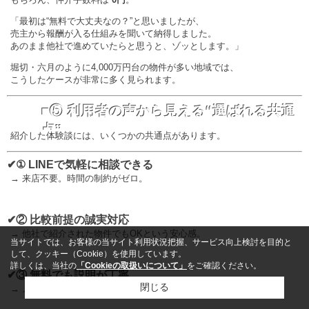
「最初は“無料で大丈夫なの？”と思いましたが、
売主から報酬が入る仕組みを聞いて納得しました。
あのまま他社で進めていたらと思うと、ゾッとします。」
堀切・六月のように4,000万円台の物件が多い地域では、
こうしたケースが非常に多く見られます。
■⑤ 利用者の声から見える“選ばれる共通
点”
紹介した体験談には、いくつかの共通点があります。
✔① LINEで気軽に相談できる
→ 来店不要。時間の制約がゼロ。
✔② 比較前提の誠実対応
→ 他社で紹介された物件でもOKという安心感。
当サイトでは、お客様の当サイト利用状況把握、サービス向上検討を目的と
して、クッキー（Cookie）を使用しています。
詳しくは、当社の
「Cookieの取扱いについて」
をご確認ください。
✔③ 無料でも説明が丁寧
閉じる
→ メリット・デメリットを包み隠さず伝えるスタイル。