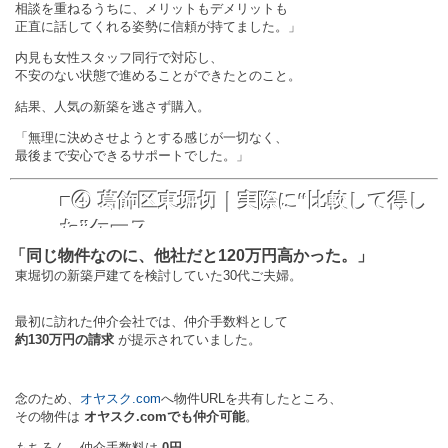
相談を重ねるうちに、メリットもデメリットも
正直に話してくれる姿勢に信頼が持てました。」
内見も女性スタッフ同行で対応し、
不安のない状態で進めることができたとのこと。
結果、人気の新築を逃さず購入。
「無理に決めさせようとする感じが一切なく、
最後まで安心できるサポートでした。」
■④ 葛飾区東堀切｜実際に“比較して得し
た”ケース
「同じ物件なのに、他社だと120万円高かった。」
東堀切の新築戸建てを検討していた30代ご夫婦。
最初に訪れた仲介会社では、仲介手数料として
約130万円の請求
が提示されていました。
念のため、
オヤスク.com
へ物件URLを共有したところ、
その物件は
オヤスク.comでも仲介可能
。
もちろん、仲介手数料は
0円
。