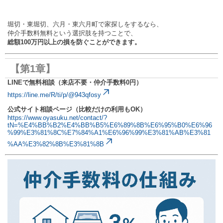
堀切・東堀切、六月・東六月町で家探しをするなら、
仲介手数料無料という選択肢を持つことで、
総額100万円以上の損を防ぐことができます。
【第1章】
LINEで無料相談（来店不要・仲介手数料0円）
https://line.me/R/ti/p/@943qfosy
公式サイト相談ページ（比較だけの利用もOK）
https://www.oyasuku.net/contact/?
tN=%E4%BB%B2%E4%BB%B5%E6%89%8B%E6%95%B0%E6%96
%99%E3%81%8C%E7%84%A1%E6%96%99%E3%81%AB%E3%81
%AA%E3%82%8B%E3%81%8B