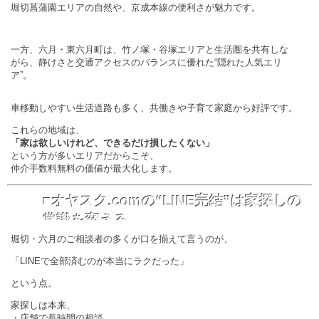
堀切菖蒲園エリアの自然や、京成本線の便利さが魅力です。
一方、六月・東六月町は、竹ノ塚・谷塚エリアと生活圏を共有しな
がら、静けさと交通アクセスのバランスに優れた“隠れた人気エリ
ア”。
車移動しやすい生活道路も多く、共働きや子育て家庭から好評です。
これらの地域は、
「家は欲しいけれど、できるだけ損したくない」
という方が多いエリアだからこそ、
仲介手数料無料の価値が最大化します。
■オヤスク.comの“LINE完結”は家探しの
常識を変える
堀切・六月のご相談者の多くが口を揃えて言うのが、
「LINEで全部済むのが本当にラクだった」
という点。
家探しは本来、
・店舗で長時間の相談