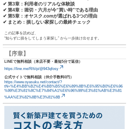
✔ 第3章：利用者のリアルな体験談
✔ 第4章：堀切・六月が今“買い時”である理由
✔ 第5章：オヤスク.comが選ばれる3つの理由
✔ まとめ：損しない家探しの最終チェック
この記事を読めば、
“知らずに損をしてしまう家探し” から一歩抜け出せます。
【序章】
LINEで無料相談（来店不要・最短5分で返信）
https://line.me/R/ti/p/@943qfosy
公式サイトで無料相談（仲介手数料0円）
https://www.oyasuku.net/contact/?
tN=%E4%BB%B2%E4%BB%B5%E6%89%8B%E6%95%B0%E6%96
%99%E3%81%8C%E7%84%A1%E6%96%99%E3%81%AB%E3%81
%AA%E3%82%8B%E3%81%8B