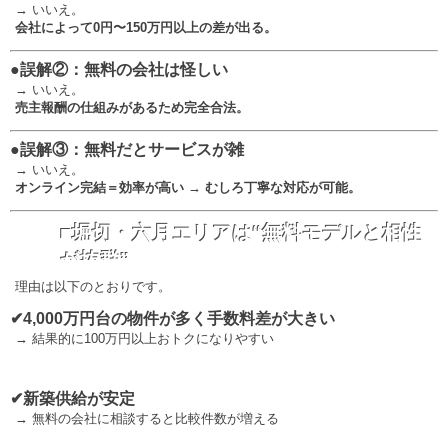
→ いいえ。
会社によって0円〜150万円以上の差が出る。
●誤解②：無料の会社は怪しい
→ いいえ。
売主報酬の仕組みがあるため完全合法。
●誤解③：無料だとサービスが雑
→ いいえ。
オンライン完結＝効率が高い → むしろ丁寧な対応が可能。
■堀切・六月エリアは“無料モデルと相性
が抜群”
理由は以下のとおりです。
✔4,000万円台の物件が多く手数料差が大きい
→ 結果的に100万円以上おトクになりやすい
✔新築供給が安定
→ 無料の会社に相談すると比較件数が増える