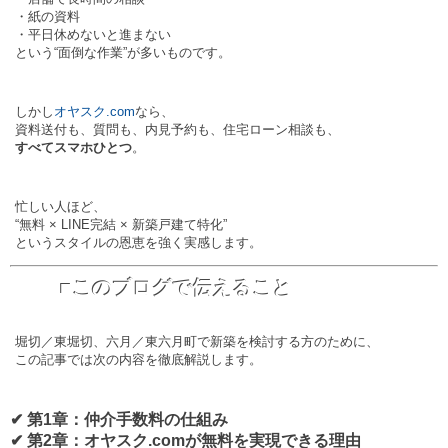
・紙の資料
・平日休めないと進まない
という“面倒な作業”が多いものです。
しかし
オヤスク.com
なら、
資料送付も、質問も、内見予約も、住宅ローン相談も、
すべてスマホひとつ
。
忙しい人ほど、
“無料 × LINE完結 × 新築戸建て特化”
というスタイルの恩恵を強く実感します。
■このブログで伝えること
堀切／東堀切、六月／東六月町で新築を検討する方のために、
この記事では次の内容を徹底解説します。
✔ 第1章：仲介手数料の仕組み
✔ 第2章：オヤスク.comが無料を実現できる理由