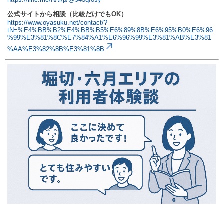
公式サイトから相談（比較だけでもOK）
https://www.oyasuku.net/contact/?
tN=%E4%BB%B2%E4%BB%B5%E6%89%8B%E6%95%B0%E6%96
%99%E3%81%8C%E7%84%A1%E6%96%99%E3%81%AB%E3%81
%AA%E3%82%8B%E3%81%8B