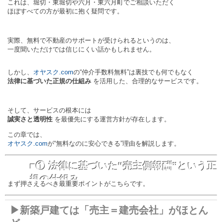
これは、堀切・東堀切や六月・東六月町でご相談いただく
ほぼすべての方が最初に抱く疑問です。
実際、無料で不動産のサポートが受けられるというのは、
一度聞いただけでは信じにくい話かもしれません。
しかし、
オヤスク.com
の“仲介手数料無料”は裏技でも何でもなく
法律に基づいた正規の仕組み
を活用した、合理的なサービスです。
そして、サービスの根本には
誠実さと透明性
を最優先にする運営方針が存在します。
この章では、
オヤスク.com
が“無料なのに安心できる”理由を解説します。
■① 法律に基づいた“売主側報酬”という正
規の仕組み
まず押さえるべき最重要ポイントがこちらです。
▶新築戸建ては「売主＝建売会社」がほとん