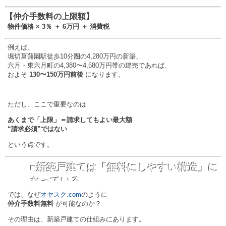
【仲介手数料の上限額】
物件価格 × 3％ ＋ 6万円 ＋ 消費税
例えば、
堀切菖蒲園駅徒歩10分圏の4,280万円の新築、
六月・東六月町の4,380〜4,580万円帯の建売であれば、
およそ
130〜150万円前後
になります。
ただし、ここで重要なのは
あくまで「上限」＝請求してもよい最大額
“請求必須”ではない
という点です。
■新築戸建ては「無料にしやすい構造」に
なっている
では、なぜ
オヤスク.com
のように
仲介手数料無料
が可能なのか？
その理由は、新築戸建ての仕組みにあります。