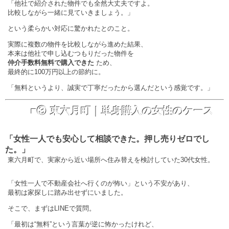
「他社で紹介された物件でも全然大丈夫ですよ。
比較しながら一緒に見ていきましょう。」
という柔らかい対応に驚かれたとのこと。
実際に複数の物件を比較しながら進めた結果、
本来は他社で申し込むつもりだった物件を
仲介手数料無料で購入できた
ため、
最終的に100万円以上の節約に。
「無料というより、誠実で丁寧だったから選んだという感覚です。」
■③ 東六月町｜単身購入の女性のケース
「女性一人でも安心して相談できた。押し売りゼロでし
た。」
東六月町で、実家から近い場所へ住み替えを検討していた30代女性。
「女性一人で不動産会社へ行くのが怖い」という不安があり、
最初は家探しに踏み出せずにいました。
そこで、まずはLINEで質問。
「最初は“無料”という言葉が逆に怖かったけれど、