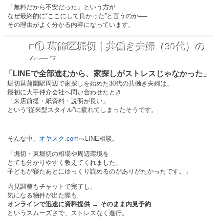
「無料だから不安だった」という方が
なぜ最終的に“ここにして良かった”と言うのか──
その理由がよく分かる内容になっています。
■① 葛飾区堀切｜共働き夫婦（30代）の
ケース
「LINEで全部進むから、家探しがストレスじゃなかった」
堀切菖蒲園駅周辺で家探しを始めた30代の共働き夫婦は、
最初に大手仲介会社へ問い合わせたとき
「来店前提・紙資料・説明が長い」
という“従来型スタイル”に疲れてしまったそうです。
そんな中、
オヤスク.com
へLINE相談。
「堀切・東堀切の相場や周辺環境を
とても分かりやすく教えてくれました。
子どもが寝たあとにゆっくり読めるのがありがたかったです。」
内見調整もチャットで完了し、
気になる物件が出た際も
オンラインで迅速に資料提供 → そのまま内見予約
というスムーズさで、ストレスなく進行。