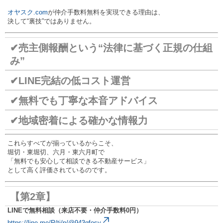
オヤスク.com
が仲介手数料無料を実現できる理由は、
決して“裏技”ではありません。
✔売主側報酬という“法律に基づく正規の仕組
み”
✔LINE完結の低コスト運営
✔無料でも丁寧な本音アドバイス
✔地域密着による確かな情報力
これらすべてが揃っているからこそ、
堀切・東堀切、六月・東六月町で
「無料でも安心して相談できる不動産サービス」
として高く評価されているのです。
【第2章】
LINEで無料相談（来店不要・仲介手数料0円）
https://line.me/R/ti/p/@943qfosy