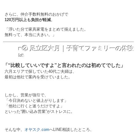
さらに、仲介手数料無料のおかげで
120万円以上も負担が軽減
。
「浮いた分で家具家電をまとめて揃えました。
無料って、本当に大きい。」
■② 足立区六月｜子育てファミリーの体験
談
「“比較していいですよ”と言われたのは初めてでした」
六月エリアで探していた40代ご夫婦は、
最初は他社で案内を受けていました。
しかし、営業が強引で、
「今日決めないと値上がりします」
「他社に行くと迷うだけですよ」
といった“囲い込み営業”がストレスに。
そんな中、
オヤスク.com
へLINE相談したところ、