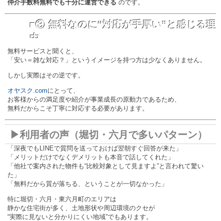
仲介手数料無料でも十分に運営できる
のです。
■③ 無料なのに“対応が手厚い”と感じる理
由
無料サービスと聞くと、
「安い＝雑な対応？」というイメージを持つ方は少なくありません。
しかし実際はその逆です。
オヤスク.com
にとって、
お客様からの満足度や紹介が事業成長の原動力であるため、
無料だからこそ丁寧に対応する必要があります。
▶利用者の声（堀切・六月で多いパターン）
「深夜でもLINEで質問を送っておけば翌朝すぐ回答が来た」
「メリットだけでなくデメリットも本音で話してくれた」
「他社で案内された物件も“比較対象として見ますよ”と言われて驚い
た」
「無料だから質が落ちる、ということが一切なかった」
特に堀切・六月・東六月町のエリアは
静かな住宅街が多く、土地形状や周辺環境のクセが
“実際に見ないと分かりにくい地域”でもあります。