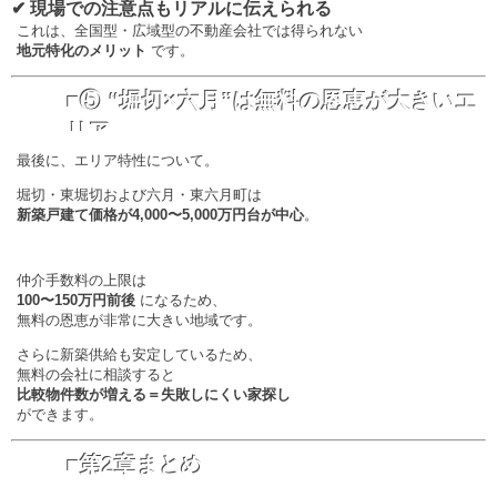
✔ 現場での注意点もリアルに伝えられる
これは、全国型・広域型の不動産会社では得られない
地元特化のメリット
です。
■⑤ “堀切×六月”は無料の恩恵が大きいエ
リア
最後に、エリア特性について。
堀切・東堀切および六月・東六月町は
新築戸建て価格が4,000〜5,000万円台が中心
。
仲介手数料の上限は
100〜150万円前後
になるため、
無料の恩恵が非常に大きい地域です。
さらに新築供給も安定しているため、
無料の会社に相談すると
比較物件数が増える＝失敗しにくい家探し
ができます。
■第2章まとめ