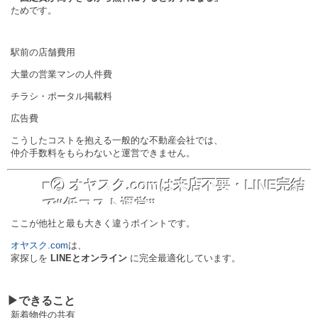
ためです。
駅前の店舗費用
大量の営業マンの人件費
チラシ・ポータル掲載料
広告費
こうしたコストを抱える一般的な不動産会社では、
仲介手数料をもらわないと運営できません。
■② オヤスク.comは来店不要・LINE完結
で“低コスト運営”
ここが他社と最も大きく違うポイントです。
オヤスク.com
は、
家探しを
LINEとオンライン
に完全最適化しています。
▶できること
新着物件の共有