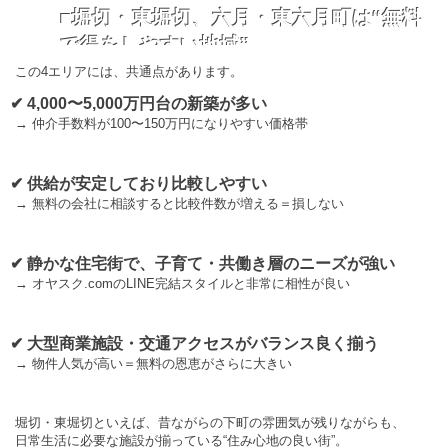
■堀切・東堀切、六月・東六月町は“無料
で得をしやすい地域”
この4エリアには、共通点があります。
✔ 4,000〜5,000万円台の新築が多い
→ 仲介手数料が100〜150万円になりやすい価格帯
✔ 供給が安定しており比較しやすい
→ 無料の会社に相談すると比較件数が増える＝損しない
✔ 静かな住宅街で、子育て・共働き層のニーズが強い
→ オヤスク.comのLINE完結スタイルと非常に相性が良い
✔ 大型商業施設・交通アクセスがバランス良く揃う
→ 物件人気が高い＝無料の恩恵がさらに大きい
堀切・東堀切といえば、昔ながらの下町の雰囲気が残りながらも、
日常生活に必要な施設が揃っている“住み心地の良い街”。