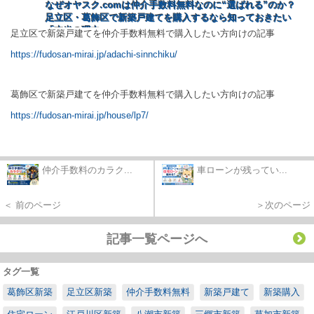
なぜオヤスク.com
は仲介手数料無料なのに“
選ばれる”
のか？
足立区・葛飾区で新築戸建てを購入するなら知っておきたい
「本当の理由」
足立区で新築戸建てを仲介手数料無料で購入したい方向けの記事
https://www.oyasuku.net/blog/entry-793129/
https://fudosan-mirai.jp/adachi-sinnchiku/
葛飾区で新築戸建てを仲介手数料無料で購入したい方向けの記事
https://fudosan-mirai.jp/house/lp7/
仲介手数料のカラク...
車ローンが残ってい...
＜ 前のページ
＞次のページ
記事一覧ページへ
タグ一覧
葛飾区新築
足立区新築
仲介手数料無料
新築戸建て
新築購入