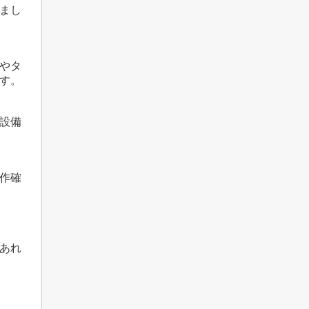
まし
やタ
す。
設備
作確
あれ