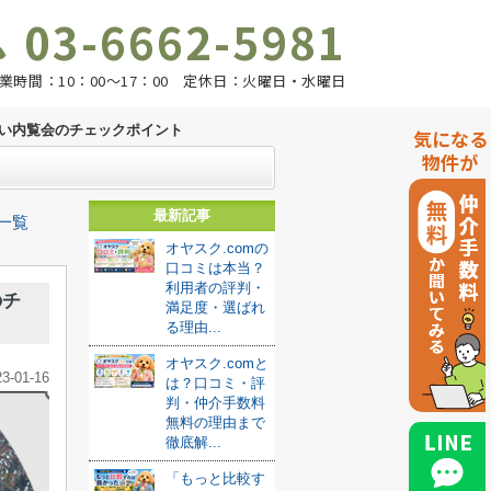
03-6662-5981
業時間：10：00～17：00 定休日：火曜日・水曜日
い内覧会のチェックポイント
気になる
物件が
最新記事
一覧
オヤスク.comの
口コミは本当？
利用者の評判・
のチ
満足度・選ばれ
る理由...
オヤスク.comと
23-01-16
は？口コミ・評
判・仲介手数料
無料の理由まで
徹底解...
「もっと比較す