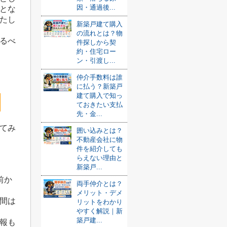
因・通過後...
とな
たし
新築戸建て購入
の流れとは？物
るべ
件探しから契
約・住宅ロー
ン・引渡し...
仲介手数料は誰
に払う？新築戸
建て購入で知っ
ト
ておきたい支払
先・金...
てみ
囲い込みとは？
不動産会社に物
件を紹介しても
らえない理由と
新築戸...
前か
両手仲介とは？
メリット・デメ
間は
リットをわかり
やすく解説｜新
築戸建...
報も