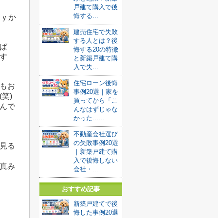
戸建て購入で後
悔する...
ａｙか
建売住宅で失敗
する人とは？後
ぱ
悔する20の特徴
す
と新築戸建て購
入で失...
住宅ローン後悔
もお
事例20選｜家を
笑)
買ってから「こ
んで
んなはずじゃな
かった…...
不動産会社選び
の失敗事例20選
見る
｜新築戸建て購
入で後悔しない
真み
会社・...
おすすめ記事
新築戸建てで後
悔した事例20選