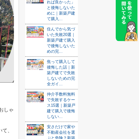
れば良かった」
と後悔しないた
めに｜新築戸建
て購入...
住んでから気づ
いた失敗20選｜
新築戸建て購入
で後悔しないた
めの完...
焦って購入して
後悔した話｜新
築戸建てで失敗
しないための完
全ガイ...
仲介手数料無料
で失敗するケー
ス15選｜新築戸
おしゃ
建て購入で後悔
しない...
安さだけで家や
いて、
不動産会社を選
ぶと危険？新築