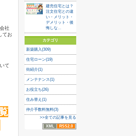
建売住宅とは？
注文住宅との違
い・メリット・
デメリット・後
会社
悔しな...
してお
カテゴリ
新築購入(309)
住宅ローン(19)
いて
街紹介(1)
メンテナンス(1)
お役立ち(26)
住み替え(1)
覧
仲介手数料無料(3)
>>全ての記事を見る
ト
XML
RSS2.0