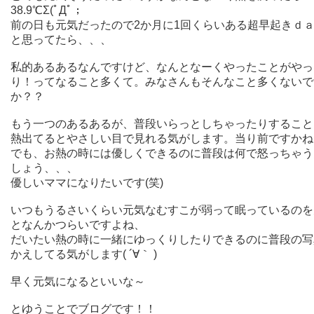
38.9℃Σ(ﾟДﾟ；
前の日も元気だったので2か月に1回くらいある超早起きｄ
と思ってたら、、、
私的あるあるなんですけど、なんとなーくやったことがやっ
り！ってなること多くて。みなさんもそんなこと多くないで
か？？
もう一つのあるあるが、普段いらっとしちゃったりすること
熱出てるとやさしい目で見れる気がします。当り前ですかね(
でも、お熱の時には優しくできるのに普段は何で怒っちゃう
しょう、、、
優しいママになりたいです(笑)
いつもうるさいくらい元気なむすこが弱って眠っているのを
となんかつらいですよね、
だいたい熱の時に一緒にゆっくりしたりできるのに普段の写
かえしてる気がします( ´∀｀ )
早く元気になるといいな～
とゆうことでブログです！！