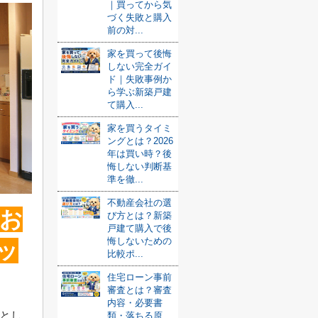
｜買ってから気
づく失敗と購入
前の対...
家を買って後悔
しない完全ガイ
ド｜失敗事例か
ら学ぶ新築戸建
て購入...
家を買うタイミ
ングとは？2026
年は買い時？後
悔しない判断基
準を徹...
不動産会社の選
お
び方とは？新築
戸建て購入で後
悔しないための
ッ
比較ポ...
住宅ローン事前
審査とは？審査
内容・必要書
とし
類・落ちる原