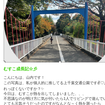
むすこ成長記☆彡
こんにちは、山内です！
この写真は、私が個人的に推してる上千葉交通公園です✌♡
れっぽくないですか？✨
今日は、むすこが熱を出してしまいました、、、
不思議なのが明け方に気が付いたら1人でリビングで遊んで
とても元気そうだったのですがなんとな～く熱を測ったら