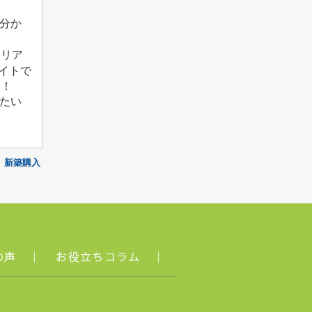
分か
エリア
サイトで
い！
たい
新築購入
の声
｜
お役立ちコラム
｜