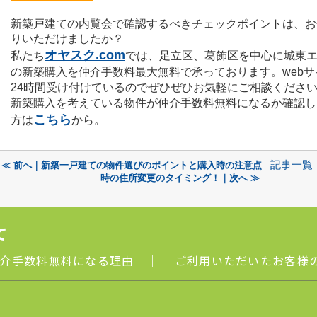
新築戸建ての内覧会で確認するべきチェックポイントは、お
りいただけましたか？
オヤスク.com
私たち
では、足立区、葛飾区を中心に城東
の新築購入を仲
介手数料最大無料で承っております。
web
24時間受け付けているのでぜ
ひぜひお気軽にご相談くださ
新築購入を考えている
物件が仲介手数料無料になるか確認し
こちら
方は
から。
記事一覧
≪ 前へ｜新築一戸建ての物件選びのポイントと購入時の注意点
時の住所変更のタイミング！｜次へ ≫
て
介手数料無料になる理由
｜
ご利用いただいたお客様