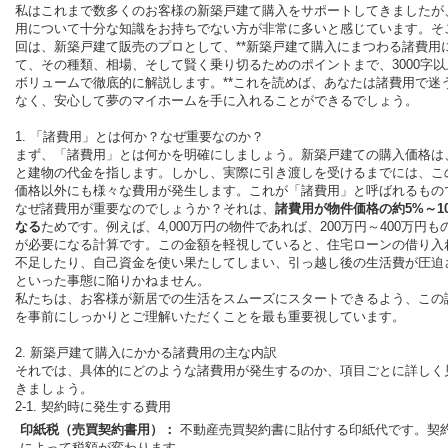
私はこれまで数多くのお客様の新築戸建て購入をサポートしてきましたが
用について十分な知識をお持ちでない方が非常に多いと感じています。そ
回は、新築戸建て販売のプロとして、**新築戸建て購入にまつわる諸費用
て、その種類、相場、そして賢く乗り切るためのポイントまで、3000字以
ボリュームで徹底的に解説します。**これを読めば、あなたは諸費用で迷
なく、安心して夢のマイホームを手に入れることができるでしょう。
1. 「諸費用」とは何か？なぜ重要なのか？
まず、「諸費用」とは何かを明確にしましょう。新築戸建ての購入価格は
と建物の代金を指します。しかし、実際に引き渡しを受けるまでには、こ
価格以外にも様々な費用が発生します。これが「諸費用」と呼ばれるもの
なぜ諸費用が重要なのでしょうか？それは、
諸費用が物件価格の約5%～1
なる
ためです。例えば、4,000万円の物件であれば、200万円～400万円も
が必要になる計算です。この金額を軽視していると、住宅ローンの借り入
不足したり、自己資金を使い果たしてしまい、引っ越し後の生活費が圧迫
といった事態に陥りかねません。
私たちは、お客様が新居での生活をスムーズにスタートできるよう、この
を事前にしっかりとご理解いただくことを最も重要視しています。
2. 新築戸建て購入にかかる諸費用の主な内訳
それでは、具体的にどのような諸費用が発生するのか、項目ごとに詳しく
きましょう。
2-1. 契約時に発生する費用
印紙税（売買契約書用）：
不動産売買契約書に貼付する印紙代です。契
によって税額が変わります。