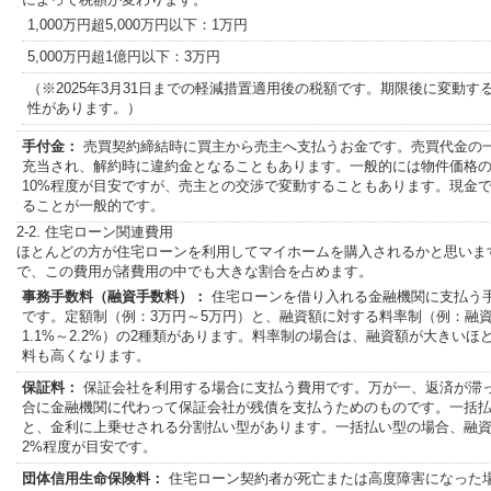
1,000万円超5,000万円以下：1万円
5,000万円超1億円以下：3万円
（※2025年3月31日までの軽減措置適用後の税額です。期限後に変動す
性があります。）
手付金：
売買契約締結時に買主から売主へ支払うお金です。売買代金の
充当され、解約時に違約金となることもあります。一般的には物件価格の
10%程度が目安ですが、売主との交渉で変動することもあります。現金
ることが一般的です。
2-2. 住宅ローン関連費用
ほとんどの方が住宅ローンを利用してマイホームを購入されるかと思いま
で、この費用が諸費用の中でも大きな割合を占めます。
事務手数料（融資手数料）：
住宅ローンを借り入れる金融機関に支払う
です。定額制（例：3万円～5万円）と、融資額に対する料率制（例：融
1.1%～2.2%）の2種類があります。料率制の場合は、融資額が大きいほ
料も高くなります。
保証料：
保証会社を利用する場合に支払う費用です。万が一、返済が滞
合に金融機関に代わって保証会社が残債を支払うためのものです。一括
と、金利に上乗せされる分割払い型があります。一括払い型の場合、融
2%程度が目安です。
団体信用生命保険料：
住宅ローン契約者が死亡または高度障害になった