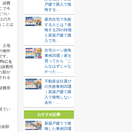
、諸費
戸建て購入で後
こで今
悔する...
につい
上の大
建売住宅で失敗
うことは
する人とは？後
悔する20の特徴
と新築戸建て購
入で失...
、土地
住宅ローン後悔
の物件
事例20選｜家を
です。
買ってから「こ
0%にも
んなはずじゃな
の諸費用
かった…...
れ額が
される
不動産会社選び
の失敗事例20選
諸費用
｜新築戸建て購
入で後悔しない
会社・...
見てい
おすすめ記事
新築戸建てで後
約金額
悔した事例20選