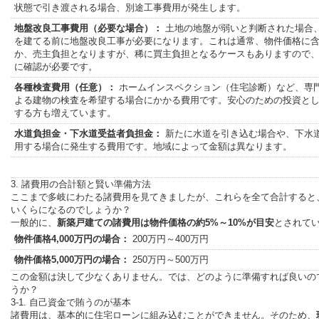
状態で引き渡される場合、別途工事費用が発生します。
地盤改良工事費用（必要な場合）：
土地の地盤が弱いと判断された場合
を建てる前に地盤改良工事が必要になります。これは通常、物件価格に
か、売主負担となりますが、稀に買主負担となるケースもありますので
に確認が必要です。
各種検査費用（任意）：
ホームインスペクション（住宅診断）など、専
よる建物の検査を希望する場合にかかる費用です。安心のための投資と
する方も増えています。
水道負担金・下水道受益者負担金：
新たに水道を引き込む場合や、下水
用する場合に発生する費用です。地域によって金額は異なります。
3. 諸費用の合計額と賢い準備方法
ここまで多岐にわたる諸費用を見てきましたが、これらを全て合計すると
いくらになるのでしょうか？
一般的に、
新築戸建ての諸費用は物件価格の約5%～10%が目安
とされて
物件価格4,000万円の場合：
200万円～400万円
物件価格5,000万円の場合：
250万円～500万円
この金額は決して少なくありません。では、どのように準備すれば良いの
うか？
3-1. 自己資金で賄うのが基本
諸費用は、基本的に住宅ローンに組み込むことができません。そのため、