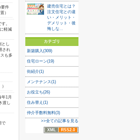
建売住宅とは？
の要件
注文住宅との違
措置）
い・メリット・
デメリット・後
です。
悔しな...
%に軽減
カテゴリ
則とし
用され
新築購入(309)
ースも多
住宅ローン(19)
街紹介(1)
メンテナンス(1)
。）
お役立ち(26)
年1月
住み替え(1)
き渡し
仲介手数料無料(3)
>>全ての記事を見る
用で
XML
RSS2.0