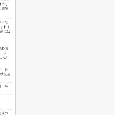
発生し
に確認
様々な
含まれま
般的には
は必須
めしま
払いだ
が、分
繕積立基
離、時
。
完成の