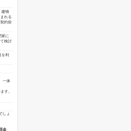
、建物
含まれる
、契約前
門家に
して検討
道を利
、一体
います。
でしょ
現金