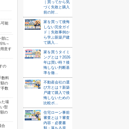
｜買ってから気
づく失敗と購入
前の対...
家を買って後悔
る可能
しない完全ガイ
ド｜失敗事例か
ら学ぶ新築戸建
一部に
て購入...
5%～
で用意す
家を買うタイミ
ングとは？2026
年は買い時？後
すの
悔しない判断基
準を徹...
手数料
不動産会社の選
資額の
び方とは？新築
ど手数
戸建て購入で後
悔しないための
った場
比較ポ...
払い型
資額の
住宅ローン事前
審査とは？審査
内容・必要書
場合
類・落ちる原