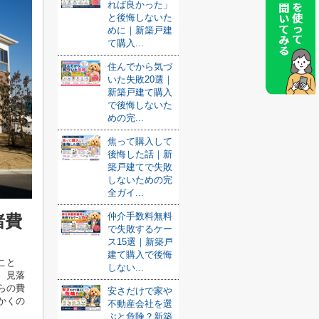
れば良かった」
と後悔しないた
めに｜新築戸建
て購入...
住んでから気づ
いた失敗20選｜
新築戸建て購入
で後悔しないた
めの完...
焦って購入して
後悔した話｜新
築戸建てで失敗
しないための完
全ガイ...
仲介手数料無料
諸費
で失敗するケー
ス15選｜新築戸
建て購入で後悔
こと
しない...
、見落
らの費
安さだけで家や
かくの
不動産会社を選
ぶと危険？新築