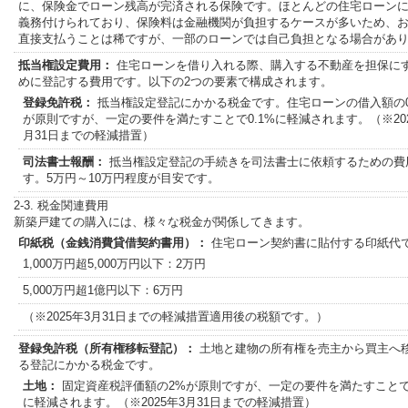
に、保険金でローン残高が完済される保険です。ほとんどの住宅ローン
義務付けられており、保険料は金融機関が負担するケースが多いため、
直接支払うことは稀ですが、一部のローンでは自己負担となる場合があ
抵当権設定費用：
住宅ローンを借り入れる際、購入する不動産を担保に
めに登記する費用です。以下の2つの要素で構成されます。
登録免許税：
抵当権設定登記にかかる税金です。住宅ローンの借入額の0
が原則ですが、一定の要件を満たすことで0.1%に軽減されます。（※202
月31日までの軽減措置）
司法書士報酬：
抵当権設定登記の手続きを司法書士に依頼するための費
す。5万円～10万円程度が目安です。
2-3. 税金関連費用
新築戸建ての購入には、様々な税金が関係してきます。
印紙税（金銭消費貸借契約書用）：
住宅ローン契約書に貼付する印紙代
1,000万円超5,000万円以下：2万円
5,000万円超1億円以下：6万円
（※2025年3月31日までの軽減措置適用後の税額です。）
登録免許税（所有権移転登記）：
土地と建物の所有権を売主から買主へ
る登記にかかる税金です。
土地：
固定資産税評価額の2%が原則ですが、一定の要件を満たすことで1
に軽減されます。（※2025年3月31日までの軽減措置）