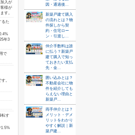
に加入が
因・通過後...
お客様が
ります。
新築戸建て購入
の流れとは？物
するた
件探しから契
約・住宅ロー
.4%
ン・引渡し...
5年3
仲介手数料は誰
に払う？新築戸
用で
建て購入で知っ
ておきたい支払
先・金...
囲い込みとは？
です。
不動産会社に物
件を紹介しても
らえない理由と
新築戸...
両手仲介とは？
メリット・デメ
移転す
リットをわかり
やすく解説｜新
.5%
築戸建...