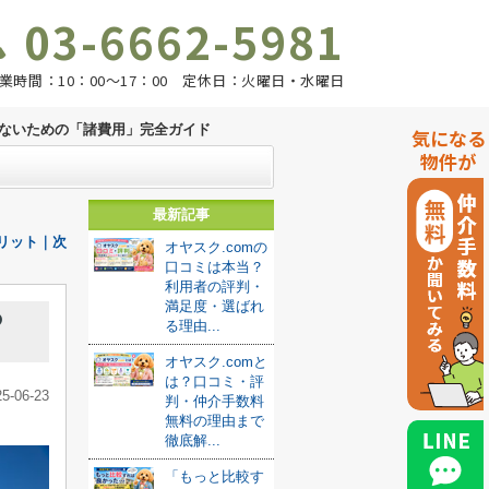
03-6662-5981
業時間：10：00～17：00 定休日：火曜日・水曜日
ないための「諸費用」完全ガイド
気になる
物件が
最新記事
リット｜次
オヤスク.comの
口コミは本当？
利用者の評判・
満足度・選ばれ
の
る理由...
オヤスク.comと
は？口コミ・評
25-06-23
判・仲介手数料
無料の理由まで
徹底解...
「もっと比較す