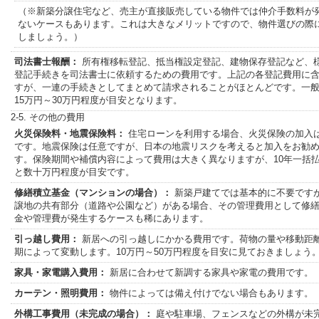
（※新築分譲住宅など、売主が直接販売している物件では仲介手数料が
ないケースもあります。これは大きなメリットですので、物件選びの際
しましょう。）
司法書士報酬：
所有権移転登記、抵当権設定登記、建物保存登記など、
登記手続きを司法書士に依頼するための費用です。上記の各登記費用に
すが、一連の手続きとしてまとめて請求されることがほとんどです。一
15万円～30万円程度が目安となります。
2-5. その他の費用
火災保険料・地震保険料：
住宅ローンを利用する場合、火災保険の加入
です。地震保険は任意ですが、日本の地震リスクを考えると加入をお勧
す。保険期間や補償内容によって費用は大きく異なりますが、10年一括
と数十万円程度が目安です。
修繕積立基金（マンションの場合）：
新築戸建てでは基本的に不要です
譲地の共有部分（道路や公園など）がある場合、その管理費用として修
金や管理費が発生するケースも稀にあります。
引っ越し費用：
新居への引っ越しにかかる費用です。荷物の量や移動距
期によって変動します。10万円～50万円程度を目安に見ておきましょう
家具・家電購入費用：
新居に合わせて新調する家具や家電の費用です。
カーテン・照明費用：
物件によっては備え付けでない場合もあります。
外構工事費用（未完成の場合）：
庭や駐車場、フェンスなどの外構が未