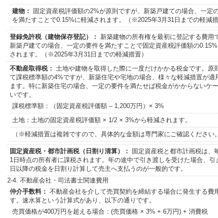
建物：
固定資産税評価額の2%が原則ですが、新築戸建ての場合、一定
を満たすことで0.15%に軽減されます。（※2025年3月31日までの軽減
登録免許税（建物保存登記）：
新築建物の所有権を最初に登記する費用
新築戸建ての場合、一定の要件を満たすことで固定資産税評価額の0.15
されます。（※2025年3月31日までの軽減措置）
不動産取得税：
土地や建物を取得した際に一度だけかかる税金です。原
て課税標準額の4%ですが、新築住宅や宅地の場合、様々な軽減措置が適
ます。特に新築住宅の場合、一定の要件を満たせば税金がかからないケ
いです。
課税標準額：（固定資産税評価額 – 1,200万円）× 3%
土地：土地の固定資産税評価額 × 1/2 × 3%から軽減されます。
（※軽減措置は複雑ですので、具体的な金額は専門家にご確認ください
固定資産税・都市計画税（日割り清算）：
固定資産税と都市計画税は、毎
1日時点の所有者に課税されます。年の途中で引き渡しを受けた場合、引
日以降の税金を日割り計算して売主へ支払うのが一般的です。
2-4. 不動産会社・司法書士関連費用
仲介手数料：
不動産会社を介して売買契約を締結する場合に発生する費
す。速水算という計算式があり、以下の通りです。
売買価格が400万円を超える場合：(売買価格 × 3% + 6万円) + 消費税