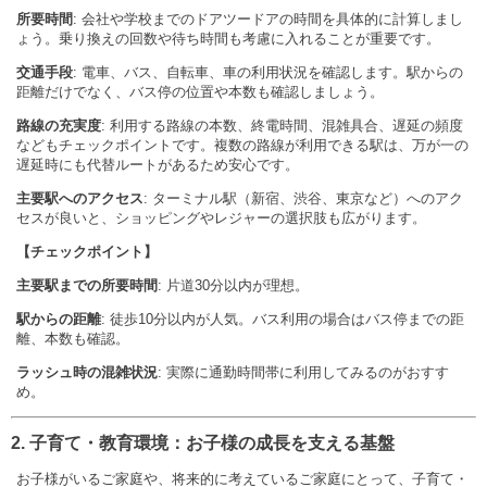
所要時間
: 会社や学校までのドアツードアの時間を具体的に計算しまし
ょう。乗り換えの回数や待ち時間も考慮に入れることが重要です。
交通手段
: 電車、バス、自転車、車の利用状況を確認します。駅からの
距離だけでなく、バス停の位置や本数も確認しましょう。
路線の充実度
: 利用する路線の本数、終電時間、混雑具合、遅延の頻度
などもチェックポイントです。複数の路線が利用できる駅は、万が一の
遅延時にも代替ルートがあるため安心です。
主要駅へのアクセス
: ターミナル駅（新宿、渋谷、東京など）へのアク
セスが良いと、ショッピングやレジャーの選択肢も広がります。
【チェックポイント】
主要駅までの所要時間
: 片道30分以内が理想。
駅からの距離
: 徒歩10分以内が人気。バス利用の場合はバス停までの距
離、本数も確認。
ラッシュ時の混雑状況
: 実際に通勤時間帯に利用してみるのがおすす
め。
2. 子育て・教育環境：お子様の成長を支える基盤
お子様がいるご家庭や、将来的に考えているご家庭にとって、子育て・