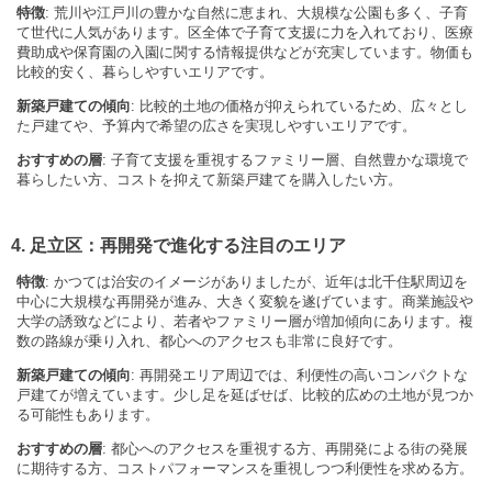
特徴
: 荒川や江戸川の豊かな自然に恵まれ、大規模な公園も多く、子育
て世代に人気があります。区全体で子育て支援に力を入れており、医療
費助成や保育園の入園に関する情報提供などが充実しています。物価も
比較的安く、暮らしやすいエリアです。
新築戸建ての傾向
: 比較的土地の価格が抑えられているため、広々とし
た戸建てや、予算内で希望の広さを実現しやすいエリアです。
おすすめの層
: 子育て支援を重視するファミリー層、自然豊かな環境で
暮らしたい方、コストを抑えて新築戸建てを購入したい方。
4. 足立区：再開発で進化する注目のエリア
特徴
: かつては治安のイメージがありましたが、近年は北千住駅周辺を
中心に大規模な再開発が進み、大きく変貌を遂げています。商業施設や
大学の誘致などにより、若者やファミリー層が増加傾向にあります。複
数の路線が乗り入れ、都心へのアクセスも非常に良好です。
新築戸建ての傾向
: 再開発エリア周辺では、利便性の高いコンパクトな
戸建てが増えています。少し足を延ばせば、比較的広めの土地が見つか
る可能性もあります。
おすすめの層
: 都心へのアクセスを重視する方、再開発による街の発展
に期待する方、コストパフォーマンスを重視しつつ利便性を求める方。