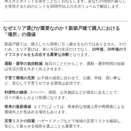
考え方とポイントを余すことなくお伝えします。あなたの理想の暮らし
を実現するためのヒントを3000字以上の大ボリュームで解説します。
なぜエリア選びが重要なのか？新築戸建て購入における
「場所」の価値
新築戸建ては、購入したら簡単に引っ越せるものではありません。その
ため、エリア選びは、単に今日の生活だけでなく、
10年後、20年後のラ
イフスタイルをも左右する重要な決断
となります。
通勤・通学の負担軽減
: 毎日のことだからこそ、通勤・通学時間の短縮
は生活の質を大きく向上させます。
子育て環境の充実
: お子様の成長に合わせて、公園、学校、習い事な
ど、安心して子育てができる環境は必須です。
利便性の確保
: スーパー、病院、公共施設などが身近にあることで、
日々の暮らしがより快適になります。
将来の資産価値
: エリアによっては、将来的な地価上昇や再開発による
価値向上が見込める場合もあります。
災害リスクの回避
: ハザードマップなどで地域の災害リスクを確認し、
安心して暮らせる場所を選ぶことも重要です。