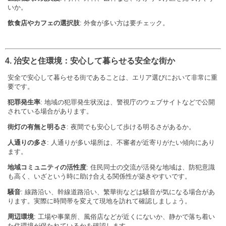
いか。
飲食店やカフェの選択肢
: 外食が多い方は要チェック。
4. 治安と住環境：安心して暮らせる安全な街か
安全で安心して暮らせる街であることは、エリア選びにおいて非常に重
要です。
犯罪発生率
: 地域の犯罪発生状況は、警視庁のウェブサイトなどで公開
されている場合があります。
街灯の有無と明るさ
: 夜間でも安心して歩ける明るさがあるか。
人通りの多さ
: 人通りが多い場所は、不審者が近寄りがたい傾向にあり
ます。
地域コミュニティの活性度
: 住民同士の交流が活発な地域は、防犯意識
も高く、いざという時に助け合える関係性が築きやすいです。
騒音
: 線路沿い、幹線道路沿い、繁華街などは騒音が気になる場合があ
ります。実際に時間帯を変えて現地を訪れて確認しましょう。
周辺環境
: 工場や事業所、風俗店などが近くにないか、静かで落ち着い
た住環境が保たれているかを確認します。