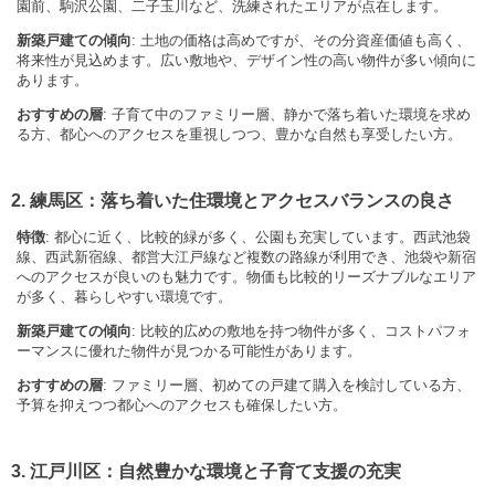
園前、駒沢公園、二子玉川など、洗練されたエリアが点在します。
新築戸建ての傾向
: 土地の価格は高めですが、その分資産価値も高く、
将来性が見込めます。広い敷地や、デザイン性の高い物件が多い傾向に
あります。
おすすめの層
: 子育て中のファミリー層、静かで落ち着いた環境を求め
る方、都心へのアクセスを重視しつつ、豊かな自然も享受したい方。
2. 練馬区：落ち着いた住環境とアクセスバランスの良さ
特徴
: 都心に近く、比較的緑が多く、公園も充実しています。西武池袋
線、西武新宿線、都営大江戸線など複数の路線が利用でき、池袋や新宿
へのアクセスが良いのも魅力です。物価も比較的リーズナブルなエリア
が多く、暮らしやすい環境です。
新築戸建ての傾向
: 比較的広めの敷地を持つ物件が多く、コストパフォ
ーマンスに優れた物件が見つかる可能性があります。
おすすめの層
: ファミリー層、初めての戸建て購入を検討している方、
予算を抑えつつ都心へのアクセスも確保したい方。
3. 江戸川区：自然豊かな環境と子育て支援の充実