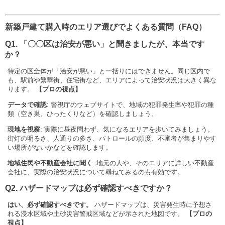
新築戸建て購入時のエリア選びでよくある質問（FAQ）
Q1. 「〇〇区は治安が悪い」と聞きましたが、本当です
か？
特定の区全体が「治安が悪い」と一括りにはできません。同じ区内で
も、駅前や繁華街、住宅街など、エリアによって治安状況は大きく異な
ります。
【プロの視点】
データで確認
: 警視庁のウェブサイトで、地域の犯罪発生率や犯罪の種
類（空き巣、ひったくりなど）を確認しましょう。
現地を視察
: 実際に昼夜問わず、気になるエリアを歩いてみましょう。
街灯の明るさ、人通りの多さ、パトロールの頻度、不審者が集まりやす
い場所がないかなどを確認します。
地域住民や不動産会社に聞く
: 地元の人や、そのエリアに詳しい不動産
会社に、実際の治安状況について尋ねてみるのも有効です。
Q2. ハザードマップは必ず確認すべきですか？
はい、必ず確認すべきです。
ハザードマップは、災害発生時に予想さ
れる浸水区域や土砂災害警戒区域などが示された地図です。
【プロの
視点】