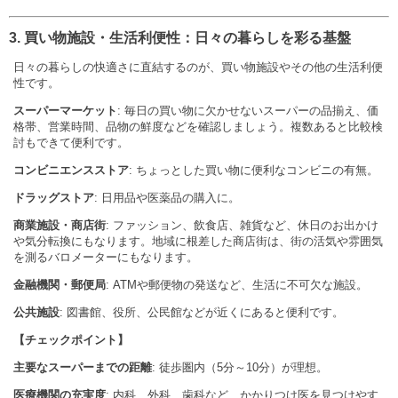
3. 買い物施設・生活利便性：日々の暮らしを彩る基盤
日々の暮らしの快適さに直結するのが、買い物施設やその他の生活利便
性です。
スーパーマーケット
: 毎日の買い物に欠かせないスーパーの品揃え、価
格帯、営業時間、品物の鮮度などを確認しましょう。複数あると比較検
討もできて便利です。
コンビニエンスストア
: ちょっとした買い物に便利なコンビニの有無。
ドラッグストア
: 日用品や医薬品の購入に。
商業施設・商店街
: ファッション、飲食店、雑貨など、休日のお出かけ
や気分転換にもなります。地域に根差した商店街は、街の活気や雰囲気
を測るバロメーターにもなります。
金融機関・郵便局
: ATMや郵便物の発送など、生活に不可欠な施設。
公共施設
: 図書館、役所、公民館などが近くにあると便利です。
【チェックポイント】
主要なスーパーまでの距離
: 徒歩圏内（5分～10分）が理想。
医療機関の充実度
: 内科、外科、歯科など、かかりつけ医を見つけやす