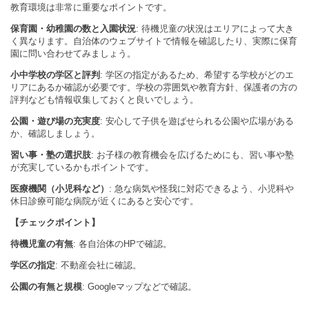
教育環境は非常に重要なポイントです。
保育園・幼稚園の数と入園状況
: 待機児童の状況はエリアによって大き
く異なります。自治体のウェブサイトで情報を確認したり、実際に保育
園に問い合わせてみましょう。
小中学校の学区と評判
: 学区の指定があるため、希望する学校がどのエ
リアにあるか確認が必要です。学校の雰囲気や教育方針、保護者の方の
評判なども情報収集しておくと良いでしょう。
公園・遊び場の充実度
: 安心して子供を遊ばせられる公園や広場がある
か、確認しましょう。
習い事・塾の選択肢
: お子様の教育機会を広げるためにも、習い事や塾
が充実しているかもポイントです。
医療機関（小児科など）
: 急な病気や怪我に対応できるよう、小児科や
休日診療可能な病院が近くにあると安心です。
【チェックポイント】
待機児童の有無
: 各自治体のHPで確認。
学区の指定
: 不動産会社に確認。
公園の有無と規模
: Googleマップなどで確認。