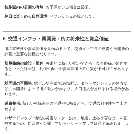
徒歩圏内の公園の有無
: お子様がいる場合は必須。
休日に楽しめる自然環境
: リフレッシュの場として。
6. 交通インフラ・再開発：街の将来性と資産価値
街の将来性や資産価値を見極める上で、交通インフラの整備や再開発の
計画は重要な指標となります。
新規路線の建設・延伸
: 将来的に新しい駅ができる、既存路線が延伸す
るといった計画は、利便性向上や資産価値上昇に繋がる可能性がありま
す。
駅周辺の再開発
: 駅ビルや商業施設の建設、タワーマンションの建設な
ど、再開発によって街の魅力が高まり、人口流入が見込まれる場合があ
ります。
道路整備
: 新しい幹線道路の開通や拡幅なども、交通の利便性を向上さ
せます。
ハザードマップ
: 地域の災害リスク（洪水、地震、土砂災害など）を把
握するため、自治体が公開しているハザードマップは必ず確認しましょ
う。