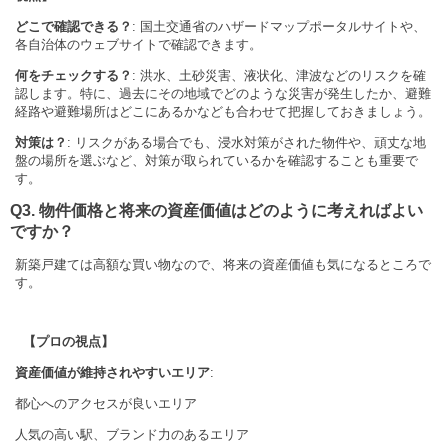
どこで確認できる？
: 国土交通省のハザードマップポータルサイトや、
各自治体のウェブサイトで確認できます。
何をチェックする？
: 洪水、土砂災害、液状化、津波などのリスクを確
認します。特に、過去にその地域でどのような災害が発生したか、避難
経路や避難場所はどこにあるかなども合わせて把握しておきましょう。
対策は？
: リスクがある場合でも、浸水対策がされた物件や、頑丈な地
盤の場所を選ぶなど、対策が取られているかを確認することも重要で
す。
Q3. 物件価格と将来の資産価値はどのように考えればよい
ですか？
新築戸建ては高額な買い物なので、将来の資産価値も気になるところで
す。
【プロの視点】
資産価値が維持されやすいエリア
:
都心へのアクセスが良いエリア
人気の高い駅、ブランド力のあるエリア