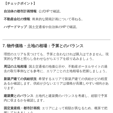
【チェックポイント】
自治体の都市計画情報
: 公式HPで確認。
不動産会社の情報
: 将来的な開発計画について尋ねる。
ハザードマップ
: 国土交通省や自治体のHPで確認。
7. 物件価格・土地の相場：予算とのバランス
理想のエリアを見つけても、予算と合わなければ購入はできません。現
実的な予算と照らし合わせながらエリアを絞り込みましょう。
周辺の土地相場
: 国土交通省の地価公示や、不動産ポータルサイトの過
去の取引事例などを参考に、エリアごとの土地相場を把握しましょう。
新築戸建ての供給状況
: 希望するエリアで新築戸建ての供給がどの程度
あるか確認します。供給が少ないエリアは価格が高騰しやすい傾向があ
ります。
建築費とのバランス
: 土地代と建築費のバランスを考慮し、総額で予算
内に収まるかを確認します。
固定資産税・都市計画税
: エリアによって税額が異なるため、概算で把
握しておきましょう。