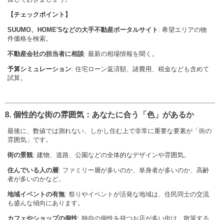
【チェックポイント】
SUUMO、HOME'Sなどの大手不動産ポータルサイト
: 希望エリアの物
件価格を検索。
不動産会社の担当者に相談
: 最新の相場情報を聞く。
予算シミュレーション
: 住宅ローン返済額、諸費用、税金なども含めて
試算。
8. 個性的な街の雰囲気：あなたに合う「色」があるか
最後に、数値では測れない、しかし住む上で非常に重要な要素が「街の
雰囲気」です。
街の景観
: 建物、道路、公園などの全体的なデザインや雰囲気。
住んでいる人の層
: ファミリー層が多いのか、単身者が多いのか、高齢
者が多いのかなど。
地域イベントの有無
: 祭りやイベントが活発な地域は、住民同士の交流
も盛んな傾向にあります。
カフェやショップの個性
: 独自の個性を持つお店が多い街は、散策する