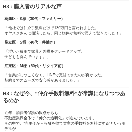
購入者のリアルな声
H3：
葛飾区・K様（30代・ファミリー）
「他社では仲介手数料だけで130万円と言われました。
オヤスクさんに相談したら、同じ物件が無料で買えて驚きました！」
足立区・S様（40代・共働き）
「浮いた費用で家具と外構をグレードアップ。
子どもも喜んでいます。」
江東区・M様（50代・リタイア前）
「営業がしつこくなく、LINEで完結できたのが良かった。
契約までスムーズで安心感がありました。」
なぜ今、“仲介手数料無料”が常識になりつつあ
H3：
るのか
近年、消費者保護の観点からも、
不動産業界全体で「仲介の透明化」が進んでいます。
その中で、“売主側から報酬を得て買主の手数料を無料にする”というモ
デルが