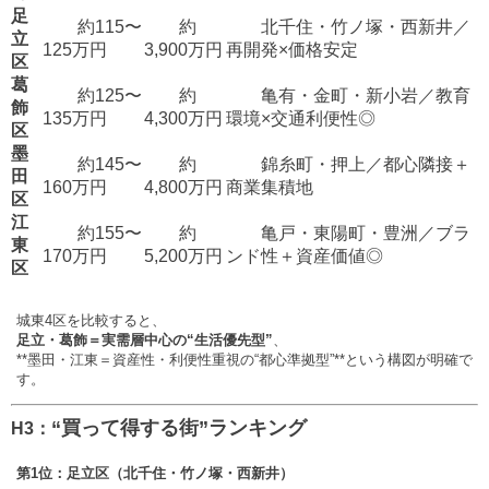
足
約115〜
約
北千住・竹ノ塚・西新井／
立
125万円
3,900万円
再開発×価格安定
区
葛
約125〜
約
亀有・金町・新小岩／教育
飾
135万円
4,300万円
環境×交通利便性◎
区
墨
約145〜
約
錦糸町・押上／都心隣接＋
田
160万円
4,800万円
商業集積地
区
江
約155〜
約
亀戸・東陽町・豊洲／ブラ
東
170万円
5,200万円
ンド性＋資産価値◎
区
城東4区を比較すると、
足立・葛飾＝実需層中心の“生活優先型”
、
**墨田・江東＝資産性・利便性重視の“都心準拠型”**という構図が明確で
す。
“買って得する街”ランキング
H3：
第1位：足立区（北千住・竹ノ塚・西新井）