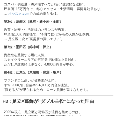
コスパ・供給量・将来性すべてが揃う“現実的な選択”。
坪単価115万円台で、都心アクセス・生活環境・再開発効果あり。
→
オヤスク.com
での成約率もNo.1。
第2位：葛飾区（亀有・新小岩・金町）
教育・治安・生活動線のバランスが秀逸。
坪単価130万円前後で、“子育て世代”からの人気が圧倒的。
→ 足立区に次ぐ“実需層の買いエリア”。
第3位：墨田区（錦糸町・押上）
資産性を重視する層に人気。
スカイツリーエリアの再開発で地価は上昇傾向。
ただし戸建供給は少なく、4,800万円台が中心。
第4位：江東区（東陽町・豊洲・亀戸）
ブランド力は高いが価格帯が上昇。
平均5,000万円台後半〜6,000万円台が主流。
“買える人”が限られるため、ローン負担が重くなりがち。
足立×葛飾が“ダブル主役”になった理由
H3：
2025年現在、足立区と葛飾区が注目を集めるのは、