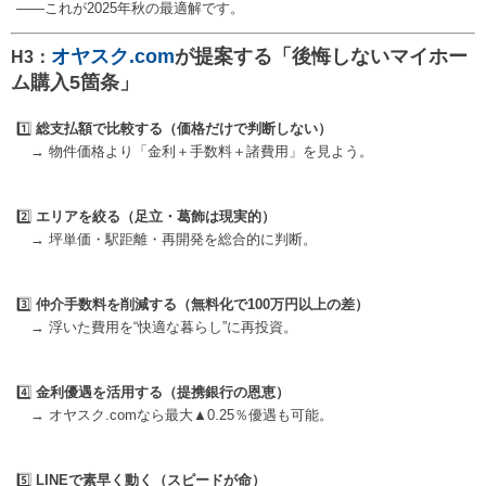
——これが2025年秋の最適解です。
オヤスク.com
が提案する「後悔しないマイホー
H3：
ム購入5箇条」
1️⃣
総支払額で比較する（価格だけで判断しない）
→ 物件価格より「金利＋手数料＋諸費用」を見よう。
2️⃣
エリアを絞る（足立・葛飾は現実的）
→ 坪単価・駅距離・再開発を総合的に判断。
3️⃣
仲介手数料を削減する（無料化で100万円以上の差）
→ 浮いた費用を“快適な暮らし”に再投資。
4️⃣
金利優遇を活用する（提携銀行の恩恵）
→ オヤスク.comなら最大▲0.25％優遇も可能。
5️⃣
LINEで素早く動く（スピードが命）