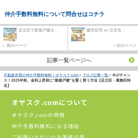
仲介手数料無料について問合せはコチラ
足立区で新築戸建を...
建売住宅 vs 注文住...
＜ 前のページ
＞次のページ
記事一覧ページへ
不動産売買の仲介手数料無料｜オヤスク.com
>
ブログ記事一覧
>
今がチャン
ス！2025年秋、金利上昇前に“新築戸建”を賢く買う方法【足立区・葛飾区特
化】
オヤスク.comについて
オヤスク.comの特徴
仲介手数料無料になる理由
ご利用いただいたお客様の声