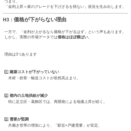
つまり、
「金利上昇＝家のグレードを下げざるを得ない」状況を生み出します。
価格が下がらない理由
H3：
一方で、「金利が上がるなら価格が下がるはず」という声もあります。
しかし、実際の市場データでは
価格はほぼ横ばい
。
理由は3つあります
1️⃣
建築コストが下がっていない
木材・鉄骨・輸送コストが依然高止まり。
2️⃣
都内の土地供給が減少
特に足立区・葛飾区では、再開発による地価上昇が続く。
3️⃣
需要が堅調
共働き世帯の増加により、「駅近×戸建需要」が安定。