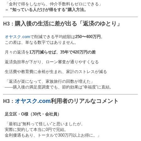
「金利で得をしながら、仲介手数料もゼロにできる」
＝
“知っている人だけが得をする”購入方法。
購入後の生活に差が出る「返済のゆとり」
H3：
オヤスク.com
で削減できる平均総額は
250〜400万円
。
この差は、単なる数字ではありません。
月々の返済を
1万円減らせば、35年で420万円の差
返済負担率が下がり、ローン審査が通りやすくなる
生活費や教育費に余裕が生まれ、家計のストレスが減る
「返済が楽になって、家族旅行の回数が増えた」
——購入後の満足度調査でも、節約効果は“幸福度”に直結。
オヤスク.com
利用者のリアルなコメント
H3：
足立区・O様（30代・会社員）
「最初は“無料って怪しい”と思いましたが、
実際に契約して本当に0円で完結。
金利優遇もあり、トータルで300万円以上お得に。」