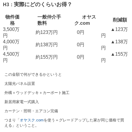
実際にどのくらいお得？
H3：
物件価
一般仲介手
オヤス
削減額
格
数料
ク.com
3,500万
▲123万
約123万円
0円
円
円
4,000万
▲138万
約138万円
0円
円
円
4,500万
▲155万
約155万円
0円
円
円
この金額で何ができるかというと
太陽光パネル設置
外構＋ウッドデッキ＋カーポート施工
新居用家電一式購入
カーテン・照明・エアコン完備
つまり「
オヤスク.com
を使う＝グレードアップした家が同じ価格で買
える」ということ。