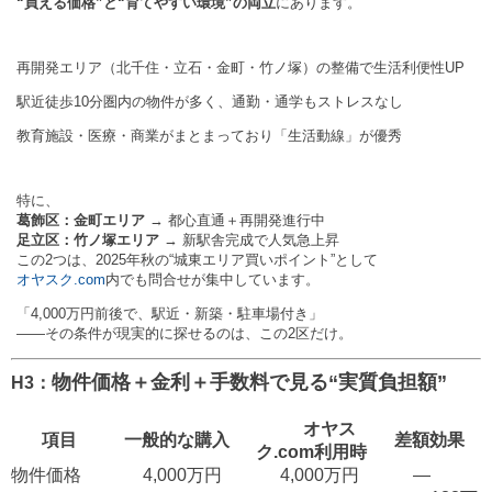
“買える価格”と“育てやすい環境”の両立
にあります。
再開発エリア（北千住・立石・金町・竹ノ塚）の整備で生活利便性UP
駅近徒歩10分圏内の物件が多く、通勤・通学もストレスなし
教育施設・医療・商業がまとまっており「生活動線」が優秀
特に、
葛飾区：金町エリア
→ 都心直通＋再開発進行中
足立区：竹ノ塚エリア
→ 新駅舎完成で人気急上昇
この2つは、2025年秋の“城東エリア買いポイント”として
オヤスク.com
内でも問合せが集中しています。
「4,000万円前後で、駅近・新築・駐車場付き」
——その条件が現実的に探せるのは、この2区だけ。
物件価格＋金利＋手数料で見る“実質負担額”
H3：
オヤス
項目
一般的な購入
差額効果
ク.com利用時
物件価格
4,000万円
4,000万円
―