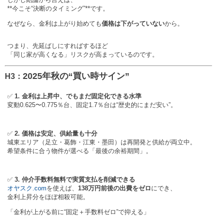
**今こそ“決断のタイミング”**です。
なぜなら、金利は上がり始めても
価格は下がっていない
から。
つまり、先延ばしにすればするほど
「同じ家が高くなる」リスクが高まっているのです。
2025年秋の“買い時サイン”
H3：
✅
1. 金利は上昇中、でもまだ固定化できる水準
変動0.625〜0.775％台、固定1.7％台は“歴史的にまだ安い”。
✅
2. 価格は安定、供給量も十分
城東エリア（足立・葛飾・江東・墨田）は再開発と供給が両立中。
希望条件に合う物件が選べる「最後の余裕期間」。
✅
3. 仲介手数料無料で実質支払を削減できる
オヤスク.com
を使えば、
138万円前後の出費をゼロ
にでき、
金利上昇分をほぼ相殺可能。
「金利が上がる前に“固定＋手数料ゼロ”で抑える」