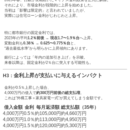
それにより、市場金利が段階的に上昇を始めました。
当初は「影響は限定的」と言われていましたが、
実際には住宅ローン金利がじわじわと上昇。
特に都市銀行の固定金利では、
2023年の平均
1.2％前後 → 現在1.7〜1.9％台
へ上昇。
変動金利も
0.38％ → 0.625〜0.775％台
と、
“過去最低水準”から明らかに上昇傾向にあります。
銀行によっては「年内の追加引き上げ」を示唆。
来春以降は、固定金利が2％台に突入する可能性も。
金利上昇が支払いに与えるインパクト
H3：
金利が0.5％上昇した場合、
4,000万円の借入で
約300万円前後の総支払増
。
これは“外構工事＋家具家電一式”が買えてしまう金額です。
借入金額
金利
毎月返済額
総支払額（35年）
4,000万円
0.5％
約105,000円
約4,660万円
4,000万円
1.0％
約113,000円
約4,950万円
4,000万円
1.5％
約120,000円
約5,300万円