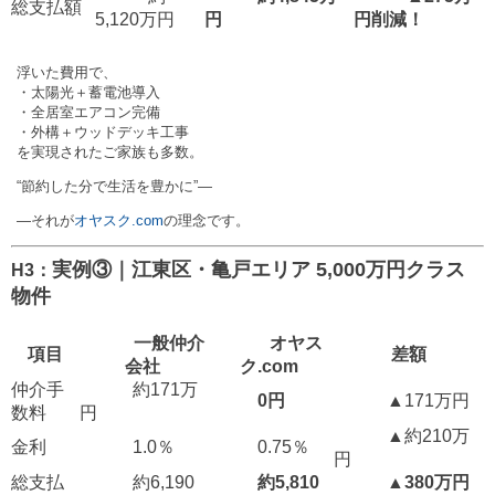
総支払額
5,120万円
円
円削減！
浮いた費用で、
・太陽光＋蓄電池導入
・全居室エアコン完備
・外構＋ウッドデッキ工事
を実現されたご家族も多数。
“節約した分で生活を豊かに”—
—それが
オヤスク.com
の理念です。
実例③｜江東区・亀戸エリア 5,000万円クラス
H3：
物件
一般仲介
オヤス
項目
差額
会社
ク.com
仲介手
約171万
0円
▲171万円
数料
円
▲約210万
金利
1.0％
0.75％
円
総支払
約6,190
約5,810
▲380万円