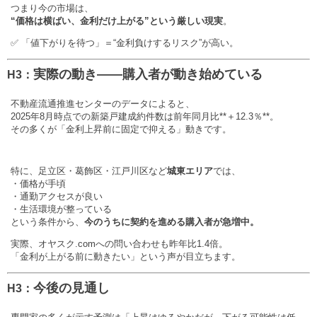
つまり今の市場は、
“価格は横ばい、金利だけ上がる”という厳しい現実
。
✅ 「値下がりを待つ」＝“金利負けするリスク”が高い。
実際の動き——購入者が動き始めている
H3：
不動産流通推進センターのデータによると、
2025年8月時点での新築戸建成約件数は前年同月比**＋12.3％**。
その多くが「金利上昇前に固定で抑える」動きです。
特に、足立区・葛飾区・江戸川区など
城東エリア
では、
・価格が手頃
・通勤アクセスが良い
・生活環境が整っている
という条件から、
今のうちに契約を進める購入者が急増中。
実際、オヤスク.comへの問い合わせも昨年比1.4倍。
「金利が上がる前に動きたい」という声が目立ちます。
今後の見通し
H3：