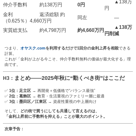
▲138万
仲介手数料
約138万円
0円
円
金利
返済総額 約
同左
―
（0.625％）
4,660万円
▲138万
実質総支払
約4,798万円
約4,660万円
円削減
つまり、
オヤスク.com
を利用するだけで1回分の金利上昇を相殺
できる
計算。
これが「金利が上がる今こそ、仲介手数料無料の価値が最大化する」理
由です。
まとめ——2025年秋に“動くべき街”はここだ
H3：
✅
1位：足立区
→ 再開発＋低価格で“バランス最強”
✅
2位：葛飾区
→ 教育・生活重視のファミリー層に最適
✅
3位：墨田区／江東区
→ 資産性重視の中上層向け
そして、
どの街で買うにしても共通して言えるのは、
「金利上昇前に手数料を抑える」ことが最大のポイント。
次章予告：