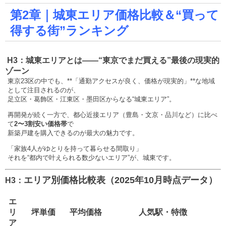
第2章｜城東エリア価格比較＆“買って
得する街”ランキング
️ H3：城東エリアとは——“東京でまだ買える”最後の現実的
ゾーン
東京23区の中でも、**「通勤アクセスが良く、価格が現実的」**な地域
として注目されるのが、
足立区・葛飾区・江東区・墨田区からなる“城東エリア”。
再開発が続く一方で、都心近接エリア（豊島・文京・品川など）に比べ
て
2〜3割安い価格帯
で
新築戸建を購入できるのが最大の魅力です。
「家族4人がゆとりを持って暮らせる間取り」
それを“都内で叶えられる数少ないエリア”が、城東です。
エリア別価格比較表（2025年10月時点データ）
H3：
エ
リ
坪単価
平均価格
人気駅・特徴
ア