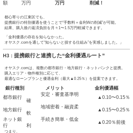
額
万円
万円
削減！
都心寄りの江東区でも、
提携銀行の特別優遇を使うことで“手数料＋金利Wの削減”が可能。
結果、購入後の返済負担を月々1〜1.5万円軽減できます。
「金利優遇の存在を知らなかった。
オヤスク.comを通して“知らないと損する仕組み”を実感しました。」
提携銀行と連携した“金利優遇ルート”
H3：
オヤスク.comは、複数の都市銀行・地方銀行・ネットバンクと提携。
購入エリア・物件種別に応じて、
最適なローンプランと優遇金利（最大▲0.25％）を提案できます。
銀行種別
メリット
金利優遇幅
安定・審査基準明
都市銀行
▲0.10〜0.15％
確
地域密着・融資柔
地方銀行
▲0.15〜0.25％
軟
ネット銀
手続き簡単・低金
▲0.20％前後
行
利
つまり、