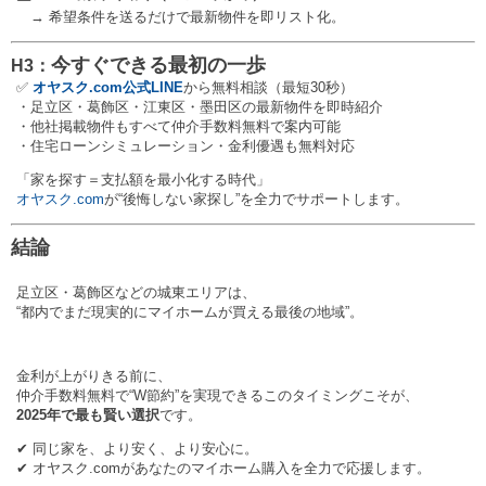
→ 希望条件を送るだけで最新物件を即リスト化。
今すぐできる最初の一歩
H3：
✅
オヤスク.com公式LINE
から無料相談（最短30秒）
・足立区・葛飾区・江東区・墨田区の最新物件を即時紹介
・他社掲載物件もすべて仲介手数料無料で案内可能
・住宅ローンシミュレーション・金利優遇も無料対応
「家を探す＝支払額を最小化する時代」
オヤスク.com
が“後悔しない家探し”を全力でサポートします。
結論
足立区・葛飾区などの城東エリアは、
“都内でまだ現実的にマイホームが買える最後の地域”。
金利が上がりきる前に、
仲介手数料無料で“W節約”を実現できるこのタイミングこそが、
2025年で最も賢い選択
です。
✔ 同じ家を、より安く、より安心に。
✔ オヤスク.comがあなたのマイホーム購入を全力で応援します。