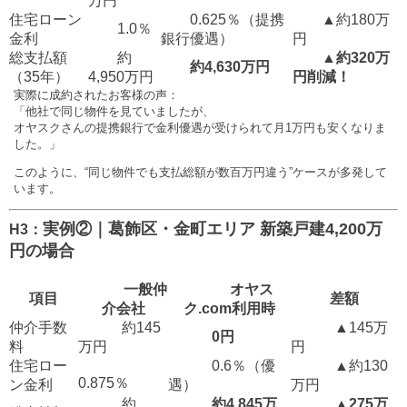
万円
住宅ローン
0.625％（提携
▲約180万
1.0％
金利
銀行優遇）
円
総支払額
約
▲約320万
約4,630万円
（35年）
4,950万円
円削減！
実際に成約されたお客様の声：
「他社で同じ物件を見ていましたが、
オヤスクさんの提携銀行で金利優遇が受けられて月1万円も安くなりま
した。」
このように、“同じ物件でも支払総額が数百万円違う”ケースが多発して
います。
実例②｜葛飾区・金町エリア 新築戸建4,200万
H3：
円の場合
一般仲
オヤス
項目
差額
介会社
ク.com利用時
仲介手数
約145
▲145万
0円
料
万円
円
住宅ロー
0.6％（優
▲約130
0.875％
ン金利
遇）
万円
約
約4,845万
▲275万