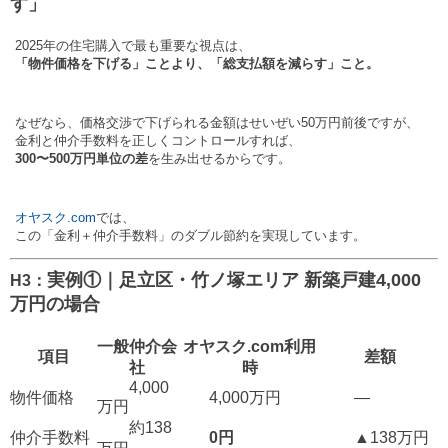
す」
2025年の住宅購入で最も重要な視点は、
「物件価格を下げる」ことより、「総支払額を減らす」こと。
なぜなら、価格交渉で下げられる金額はせいぜい50万円前後ですが、
金利と仲介手数料を正しくコントロールすれば、
300〜500万円単位の差
を生み出せるからです。
オヤスク.com
では、
この「金利＋仲介手数料」のダブル節約を実現しています。
実例①｜足立区・竹ノ塚エリア 新築戸建4,000
H3：
万円の場合
一般仲介会
オヤスク.com利用
項目
差額
社
時
4,000
物件価格
4,000万円
―
万円
約138
仲介手数料
0円
▲138万円