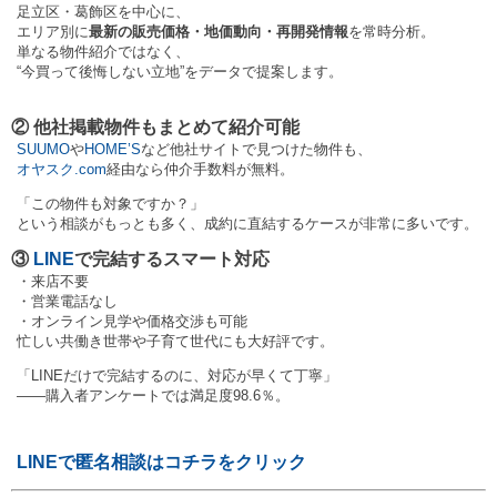
足立区・葛飾区を中心に、
エリア別に
最新の販売価格・地価動向・再開発情報
を常時分析。
単なる物件紹介ではなく、
“今買って後悔しない立地”をデータで提案します。
② 他社掲載物件もまとめて紹介可能
SUUMO
や
HOME’S
など他社サイトで見つけた物件も、
オヤスク.com
経由なら仲介手数料が無料。
「この物件も対象ですか？」
という相談がもっとも多く、成約に直結するケースが非常に多いです。
③
LINE
で完結するスマート対応
・来店不要
・営業電話なし
・オンライン見学や価格交渉も可能
忙しい共働き世帯や子育て世代にも大好評です。
「LINEだけで完結するのに、対応が早くて丁寧」
——購入者アンケートでは満足度98.6％。
LINEで匿名相談はコチラをクリック