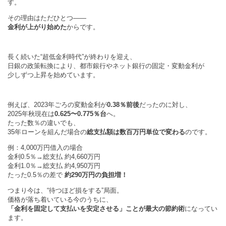
す。
その理由はただひとつ——
金利が上がり始めた
からです。
長く続いた“超低金利時代”が終わりを迎え、
日銀の政策転換により、都市銀行やネット銀行の固定・変動金利が
少しずつ上昇を始めています。
例えば、2023年ごろの変動金利が
0.38％前後
だったのに対し、
2025年秋現在は
0.625〜0.775％台
へ。
たった数％の違いでも、
35年ローンを組んだ場合の
総支払額は数百万円単位で変わる
のです。
例：4,000万円借入の場合
金利0.5％→総支払 約4,660万円
金利1.0％→総支払 約4,950万円
たった0.5％の差で
約290万円の負担増！
つまり今は、“待つほど損をする”局面。
価格が落ち着いている今のうちに、
「金利を固定して支払いを安定させる」ことが最大の節約術
になってい
ます。