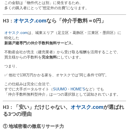
この金額は「物件代とは別」に発生するため、
多くの購入者にとって“想定外の出費”になります。
オヤスク.com
なら「仲介手数料＝0円」
H3：
オヤスク.com
は、城東エリア（足立区・葛飾区・江東区・墨田区）に
特化した
新築戸建専門の仲介手数料無料サービス
。
不動産会社が売主（建売業者）から受け取る報酬を活用することで、
買主様からの手数料を
完全無料
にしています。
つまり、
✅ 他社で138万円かかる家を、オヤスクでは“同じ条件で0円”。
この仕組みは完全に合法で、
すでに大手ポータルサイト（
SUUMO
・
HOME’S
など）でも
「仲介手数料無料型仲介」は一つの選択肢として認知されています。
「安い」だけじゃない、
オヤスク.com
が選ばれ
H3：
る3つの理由
① 地域密着の徹底リサーチ力