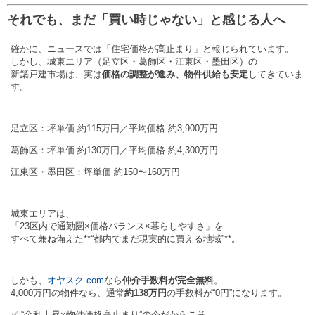
それでも、まだ「買い時じゃない」と感じる人へ
確かに、ニュースでは「住宅価格が高止まり」と報じられています。
しかし、城東エリア（足立区・葛飾区・江東区・墨田区）の
新築戸建市場は、実は
価格の調整が進み、物件供給も安定
してきていま
す。
足立区：坪単価 約115万円／平均価格 約3,900万円
葛飾区：坪単価 約130万円／平均価格 約4,300万円
江東区・墨田区：坪単価 約150〜160万円
城東エリアは、
「23区内で通勤圏×価格バランス×暮らしやすさ」を
すべて兼ね備えた**“都内でまだ現実的に買える地域”**。
しかも、
オヤスク.com
なら
仲介手数料が完全無料
。
4,000万円の物件なら、通常
約138万円
の手数料が“0円”になります。
✅ “金利上昇×物件価格高止まり”の今だからこそ、