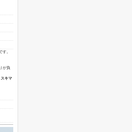
です。
りが負
、
スキマ