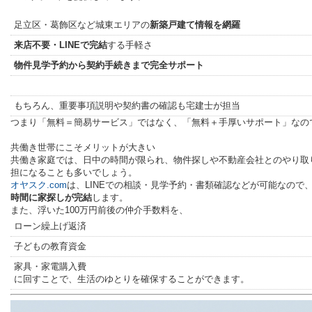
足立区・葛飾区など城東エリアの
新築戸建て情報を網羅
来店不要・LINEで完結
する手軽さ
物件見学予約から契約手続きまで完全サポート
もちろん、重要事項説明や契約書の確認も宅建士が担当
つまり「無料＝簡易サービス」ではなく、「無料＋手厚いサポート」なの
共働き世帯にこそメリットが大きい
共働き家庭では、日中の時間が限られ、物件探しや不動産会社とのやり取
担になることも多いでしょう。
オヤスク.com
は、LINEでの相談・見学予約・書類確認などが可能なので
時間に家探しが完結
します。
また、浮いた100万円前後の仲介手数料を、
ローン繰上げ返済
子どもの教育資金
家具・家電購入費
に回すことで、生活のゆとりを確保することができます。