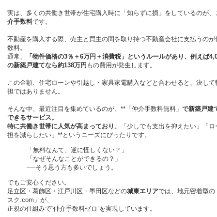
実は、多くの共働き世帯が住宅購入時に「知らずに損」をしているのが、
介手数料
です。
不動産を購入する際、売主と買主の間を取り持つ不動産会社に支払うのが
数料。
通常、
「物件価格の3％＋6万円＋消費税」
というルールがあり、例えば4,0
の新築戸建てなら
約138万円
もの費用が発生します。
この金額、住宅ローンや引越し・家具家電購入などと合わせると、決して
担ではありません。
そんな中、最近注目を集めているのが、**「仲介手数料無料」
で新築戸建
できるサービス。
特に共働き世帯に人気が高まっており、
「少しでも支出を抑えたい」「ロ
担を減らしたい」**というニーズにぴったりです。
「無料なんて、逆に怪しくない？」
「なぜそんなことができるの？」
──そう思う方も多いでしょう。
でもご安心ください。
足立区・葛飾区・江戸川区・墨田区などの
城東エリア
では、地元密着型の
スク.com」が、
正規の仕組みで“仲介手数料ゼロ”を実現しています。