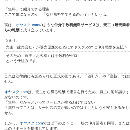
「無料」で紹介できる理由
ここで気になるのが、「なぜ無料でできるのか？」という点。
実は、
オヤスク.com
のような
仲介手数料無料サービス
は、
売主（建売業者
らの報酬
で成り立っています。
つまり、
売主（建売会社）が販売促進のためにオヤスク.comに仲介報酬を支払う
そのため、買主（お客様）は手数料がゼロ
という仕組みです。
これは法律的にも認められた正規の形であり、「値引き」や「裏技」では
せん。
オヤスク.com
は、売主から得る報酬で運営を行うため、買主に追加請求す
がないのです。
「無料」だからといってサービスが劣るわけではない
「無料ってことは、サービスの質が低いのでは？」という不安もあるかも
せん。
しかし、
オヤスク.com
では以下のように、一般の仲介業者と同等、または
上のサポートを提供しています。