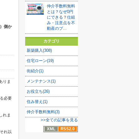
仲介手数料無料
とは？なぜ0円
にできる？仕組
み・注意点を不
）側か
動産のプ...
カテゴリ
新築購入(308)
住宅ローン(19)
街紹介(1)
メンテナンス(1)
ありま
お役立ち(26)
る必要
住み替え(1)
仲介手数料無料(3)
しれま
>>全ての記事を見る
XML
RSS2.0
それ以