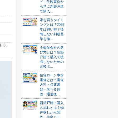
ド｜失敗事例か
ら学ぶ新築戸建
て購入...
家を買うタイミ
ングとは？2026
年は買い時？後
悔しない判断基
準を徹...
する」
不動産会社の選
び方とは？新築
戸建て購入で後
悔しないための
比較ポ...
住宅ローン事前
審査とは？審査
内容・必要書
類・落ちる原
因・通過後...
新築戸建て購入
の流れとは？物
件探しから契
約・住宅ロー