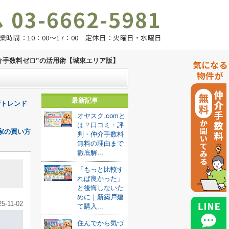
03-6662-5981
業時間：10：00～17：00 定休日：火曜日・水曜日
介手数料ゼロ”の活用術【城東エリア版】
気になる
物件が
】
最新記事
新トレンド
オヤスク.comと
は？口コミ・評
家の買い方
判・仲介手数料
無料の理由まで
徹底解...
「もっと比較す
れば良かった」
と後悔しないた
めに｜新築戸建
25-11-02
て購入...
住んでから気づ