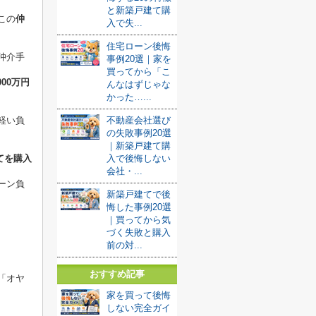
と新築戸建て購
この
仲
入で失...
住宅ローン後悔
仲介手
事例20選｜家を
買ってから「こ
00万円
んなはずじゃな
かった…...
軽い負
不動産会社選び
の失敗事例20選
｜新築戸建て購
てを購入
入で後悔しない
会社・...
ーン負
新築戸建てで後
悔した事例20選
｜買ってから気
づく失敗と購入
前の対...
おすすめ記事
「オヤ
家を買って後悔
しない完全ガイ