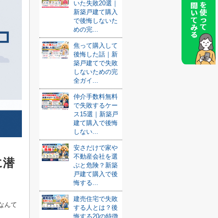
いた失敗20選｜
新築戸建て購入
で後悔しないた
めの完...
焦って購入して
後悔した話｜新
築戸建てで失敗
しないための完
全ガイ...
仲介手数料無料
で失敗するケー
ス15選｜新築戸
建て購入で後悔
しない...
安さだけで家や
不動産会社を選
に潜
ぶと危険？新築
戸建て購入で後
悔する...
建売住宅で失敗
なんて
する人とは？後
悔する20の特徴