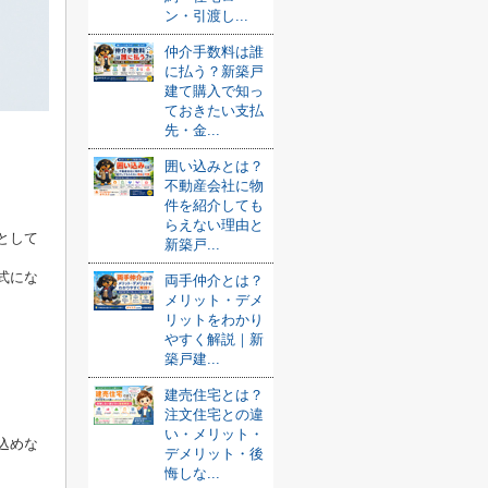
ン・引渡し...
仲介手数料は誰
に払う？新築戸
建て購入で知っ
ておきたい支払
先・金...
囲い込みとは？
不動産会社に物
件を紹介しても
らえない理由と
として
新築戸...
式にな
両手仲介とは？
メリット・デメ
リットをわかり
やすく解説｜新
築戸建...
建売住宅とは？
注文住宅との違
い・メリット・
込めな
デメリット・後
悔しな...