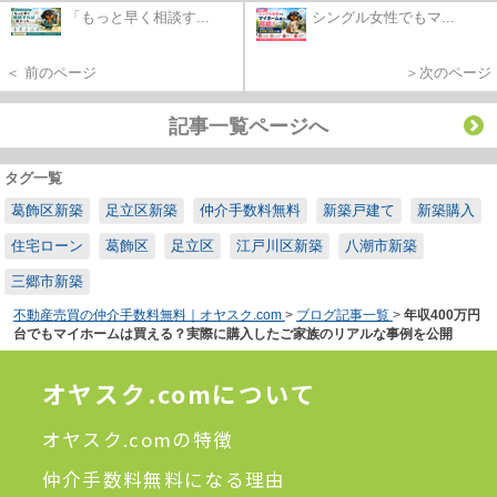
「もっと早く相談す...
シングル女性でもマ...
＜ 前のページ
＞次のページ
記事一覧ページへ
タグ一覧
葛飾区新築
足立区新築
仲介手数料無料
新築戸建て
新築購入
住宅ローン
葛飾区
足立区
江戸川区新築
八潮市新築
三郷市新築
不動産売買の仲介手数料無料｜オヤスク.com
>
ブログ記事一覧
>
年収400万円
台でもマイホームは買える？実際に購入したご家族のリアルな事例を公開
オヤスク.comについて
オヤスク.comの特徴
仲介手数料無料になる理由