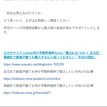
「自分は買えるのだろうか」
そう思ったら、まずはお気軽にご相談ください。
住宅ローンの可能性診断から購入後の資金計画までサポートいたしま
す。
なぜオヤスク.com
は仲介手数料無料なのに“
選ばれる”
のか？
足立区・
葛飾区で新築戸建てを購入するなら知っておきたい「本当の理由」
https://www.oyasuku.net/blog/entry-793129/
【親記事（超重要ハブ）】
足立区で新築戸建てを仲介手数料無料で購入したい方向けの記事
https://fudosan-mirai.jp/adachi-sinnchiku/
葛飾区で新築戸建てを仲介手数料無料で購入したい方向けの記事
https://fudosan-mirai.jp/house/lp7/