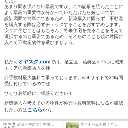
した。
あまり聞き慣れない階高ですが、この記事を読んだことに
より階高の重要性が分かっていただけたら嬉しいです。
設計図面で簡単にできるため、新築購入に限らず、不動産
を購入する際は必ずチェックすることをおすすめします。
安全に住むことはもちろん、将来住宅を売ることを考えて
選択するのも重要であるため、それらのことも頭の片隅に
入れて不動産物件を選びましょう。
オヤスク.com
私たち
では、足立区、葛飾区を中心に城東
エリアの新築購入を仲
介手数料最大無料で承っております。webサイトで24時間
受け付けているのでぜ
ひぜひお気軽にご相談ください！
新
築購入を考えている物
件が仲介手数料無料になるか確認
こちら
したい方は
から。
新築一戸建てと中古...
マイホームを購入す...