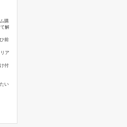
ム購
いて解
ひ前
エリア
受け付
たい