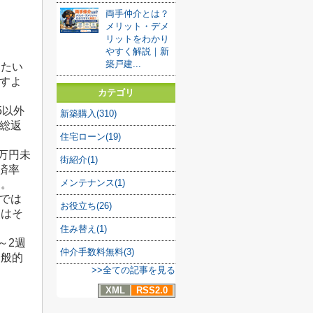
両手仲介とは？
メリット・デメ
リットをわかり
やすく解説｜新
築戸建...
したい
すよ
カテゴリ
5以外
新築購入(310)
総返
住宅ローン(19)
万円未
街紹介(1)
済率
メンテナンス(1)
す。
では
お役立ち(26)
点はそ
住み替え(1)
～2週
仲介手数料無料(3)
一般的
>>全ての記事を見る
XML
RSS2.0