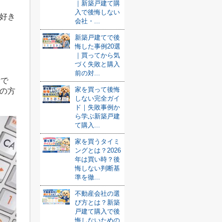
｜新築戸建て購
入で後悔しない
好き
会社・...
新築戸建てで後
悔した事例20選
｜買ってから気
づく失敗と購入
前の対...
話で
家を買って後悔
の方
しない完全ガイ
ド｜失敗事例か
ら学ぶ新築戸建
て購入...
家を買うタイミ
ングとは？2026
年は買い時？後
悔しない判断基
準を徹...
不動産会社の選
び方とは？新築
戸建て購入で後
悔しないための