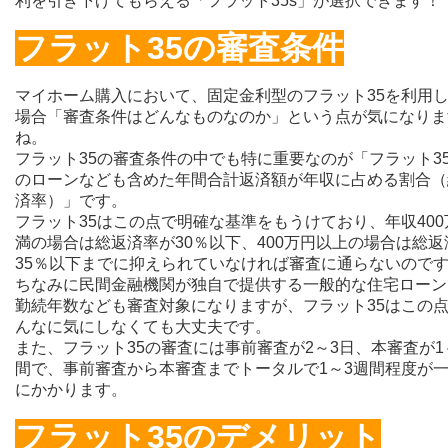
利を引き下げてもらえる「フラット35s」が選択できます！
フラット35の審査条件
マイホーム購入において、固定金利型のフラット35を利用
場合「審査条件はどんなものなのか」という点が気になりま
ね。
フラット35の審査条件の中でも特に重要なのが「フラット3
のローンなども含めた年間合計返済額が年収に占める割合（
済率）」です。
フラット35はこの点で明確な基準をもうけており、年収400
満の場合は総返済率が30％以下、400万円以上の場合は総返
35％以下までに抑えられていなければ審査に通らないので
ちなみに民間金融機関が独自で提供する一般的な住宅ローン
勤続年数なども審査対象になりますが、フラット35はこの
んなに気にしなくても大丈夫です。
また、フラット35の審査には事前審査が2～3日、本審査が1
間で、事前審査から本審査までトータルで1～3週間程度が
にかかります。
フラット35のデメリット