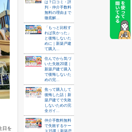
は？口コミ・評
判・仲介手数料
無料の理由まで
徹底解...
「もっと比較す
れば良かった」
と後悔しないた
めに｜新築戸建
て購入...
住んでから気づ
いた失敗20選｜
新築戸建て購入
で後悔しないた
めの完...
焦って購入して
後悔した話｜新
築戸建てで失敗
しないための完
全ガイ...
仲介手数料無料
で失敗するケー
生日を
ス15選｜新築戸