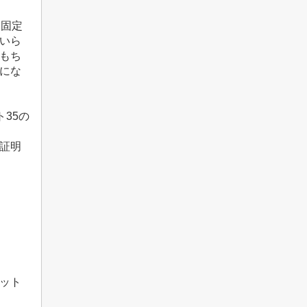
「固定
いら
もち
にな
35の
証明
う
ット