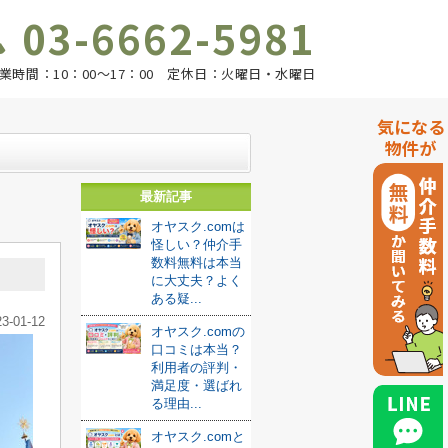
03-6662-5981
業時間：10：00～17：00 定休日：火曜日・水曜日
気になる
物件が
最新記事
オヤスク.comは
怪しい？仲介手
数料無料は本当
に大丈夫？よく
ある疑...
23-01-12
オヤスク.comの
口コミは本当？
利用者の評判・
満足度・選ばれ
る理由...
オヤスク.comと