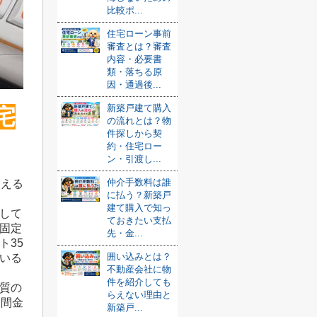
比較ポ...
住宅ローン事前
審査とは？審査
内容・必要書
類・落ちる原
因・通過後...
新築戸建て購入
宅
の流れとは？物
件探しから契
約・住宅ロー
ン・引渡し...
仲介手数料は誰
使える
に払う？新築戸
建て購入で知っ
して
ておきたい支払
固定
先・金...
ト35
囲い込みとは？
いる
不動産会社に物
件を紹介しても
質の
らえない理由と
期間金
新築戸...