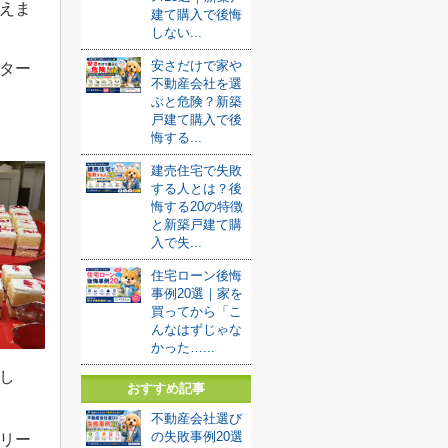
えま
建て購入で後悔
しない...
安さだけで家や
ター
不動産会社を選
ぶと危険？新築
戸建て購入で後
悔する...
建売住宅で失敗
する人とは？後
悔する20の特徴
と新築戸建て購
入で失...
住宅ローン後悔
事例20選｜家を
買ってから「こ
んなはずじゃな
かった…...
し
おすすめ記事
不動産会社選び
の失敗事例20選
リー