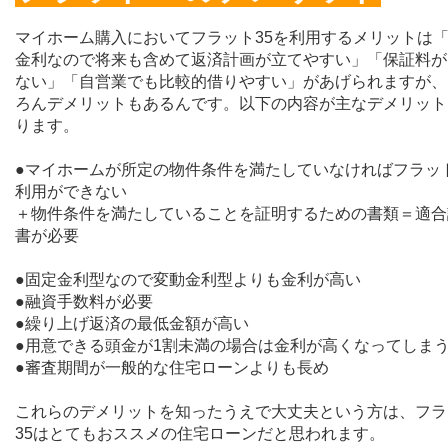
マイホーム購入においてフラット35を利用するメリットは
金利なので将来も含めて返済計画が立てやすい」「保証料が
ない」「自営業でも比較的借りやすい」があげられますが、
ろんデメリットもあるんです。以下の内容が主なデメリット
ります。
●マイホームが所定の物件条件を満たしていなければフラット
利用ができない
＋物件条件を満たしていることを証明するための書類＝適合
書が必要
●固定金利型なので変動金利型よりも金利が高い
●融資手数料が必要
●繰り上げ返済の最低金額が高い
●用意できる頭金が1割未満の場合は金利が高くなってしま
●審査期間が一般的な住宅ローンよりも長め
これらのデメリットを知ったうえで大丈夫という方は、フラ
35はとてもおススメの住宅ローンだと思われます。