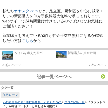
私たち
オヤスク.com
では、足立区、葛飾区を中心に城東エ
リアの新築購入を仲介手数料最大無料で承っております。
webサイトで24時間受け付けているのでぜひぜひお気軽に
ご相談ください！
新築購入を考えている物件が仲介手数料無料になるか確認
したい方は
こちら
から！
タイパを考えた家づ...
新築購入の資金計画...
＜ 前のページ
＞次のページ
記事一覧ページへ
タグ一覧
住宅ローン
不動産売買の仲介手数料無料｜オヤスク.com
>
ブログ記事一覧
>
「フラット３
５」が同性パートナーと申し込み可能に？