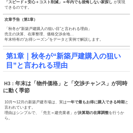
「スピード＋安心＋コスト削減」＝年内でも後悔しない家探し
が実現
できるのです。
次章予告（第1章）
「秋冬が“新築戸建購入の狙い目”と言われる理由」
売主の決算、在庫整理、価格交渉余地…
年末特有の“お得シーズン”をデータと実例で解説します。
第1章｜秋冬が“新築戸建購入の狙い
目”と言われる理由
年末は「物件価格」と「交渉チャンス」が同時
H3：
に動く季節
10月〜12月の新築戸建市場は、実は
一年で最もお得に購入できる時期
と
言われています。
理由はシンプルで、「売主＝建売業者」が
決算期の在庫調整
を行うか
ら。