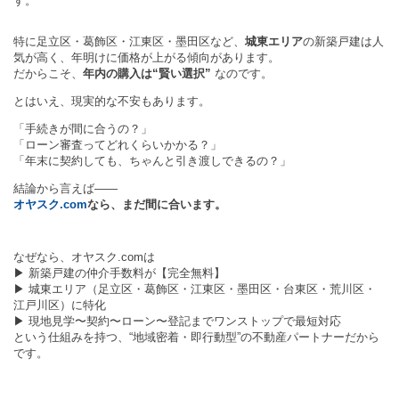
す。
特に足立区・葛飾区・江東区・墨田区など、
城東エリア
の新築戸建は人
気が高く、年明けに価格が上がる傾向があります。
だからこそ、
年内の購入は“賢い選択”
なのです。
とはいえ、現実的な不安もあります。
「手続きが間に合うの？」
「ローン審査ってどれくらいかかる？」
「年末に契約しても、ちゃんと引き渡しできるの？」
結論から言えば——
オヤスク.com
なら、まだ間に合います。
なぜなら、オヤスク.comは
▶ 新築戸建の仲介手数料が【完全無料】
▶ 城東エリア（足立区・葛飾区・江東区・墨田区・台東区・荒川区・
江戸川区）に特化
▶ 現地見学〜契約〜ローン〜登記までワンストップで最短対応
という仕組みを持つ、“地域密着・即行動型”の不動産パートナーだから
です。