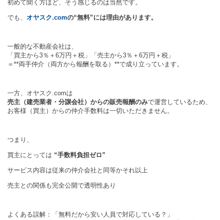
初めて聞く方ほど、そう感じるのは当然です。
でも、
オヤスク.com
の“無料”には理由があります。
一般的な不動産会社は、
「買主から3％＋6万円＋税」「売主から3％＋6万円＋税」
＝**両手仲介（両方から報酬を取る）**で成り立っています。
一方、オヤスク.comは
売主（建売業者・分譲会社）からの販売報酬のみ
で運営しているため、
お客様（買主）からの仲介手数料は一切いただきません。
つまり、
買主にとっては
“手数料負担ゼロ”
サービス内容は従来の仲介会社と同等かそれ以上
売主との関係も完全公開で透明性あり
よくある誤解：「無料だから安い人員で対応している？」