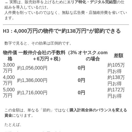
→ 実際は、販売効率を上げるために
エリア特化・デジタル完結型
の仕
組みを導入しているだけ。
人件費を削っているのではなく、無駄な広告費・店舗維持費を省いてい
ます。
4,000万円の物件で“約138万円”が節約できる
H3：
数字で見ると、その効果は圧倒的です。
物件価
一般仲介会社の手数料（3%
オヤスク.com
差額
格
＋6万円＋税）
の場合
3,000
約105万
約1,056,000円
0円
万円
円お得
4,000
約138万
約1,386,000円
0円
万円
円お得
5,000
約172万
約1,716,000円
0円
万円
円お得
この金額は、単なる「節約」ではなく
購入計画全体のバランスを変える
資金
になります。
たとえば、