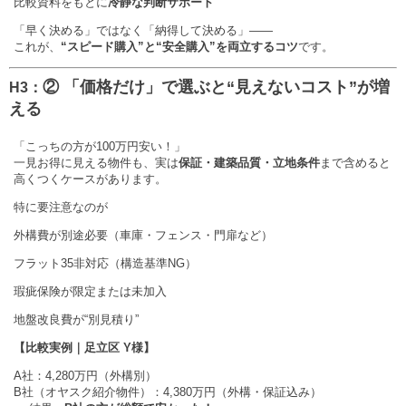
比較資料をもとに
冷静な判断サポート
「早く決める」ではなく「納得して決める」——
これが、
“スピード購入”と“安全購入”を両立するコツ
です。
② 「価格だけ」で選ぶと“見えないコスト”が増
H3：
える
「こっちの方が100万円安い！」
一見お得に見える物件も、実は
保証・建築品質・立地条件
まで含めると
高くつくケースがあります。
特に要注意なのが
外構費が別途必要（車庫・フェンス・門扉など）
フラット35非対応（構造基準NG）
瑕疵保険が限定または未加入
地盤改良費が“別見積り”
【比較実例｜足立区 Y様】
A社：4,280万円（外構別）
B社（オヤスク紹介物件）：4,380万円（外構・保証込み）