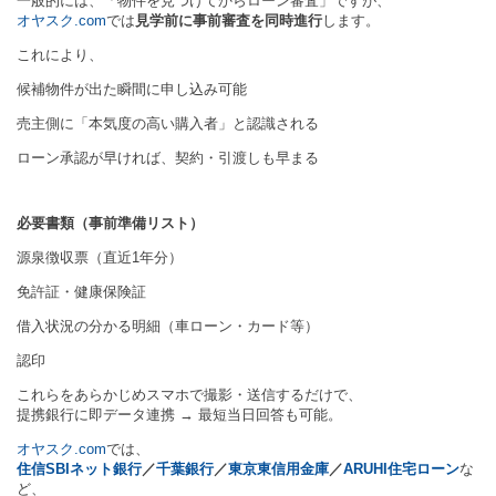
一般的には、「物件を見つけてからローン審査」ですが、
オヤスク.com
では
見学前に事前審査を同時進行
します。
これにより、
候補物件が出た瞬間に申し込み可能
売主側に「本気度の高い購入者」と認識される
ローン承認が早ければ、契約・引渡しも早まる
必要書類（事前準備リスト）
源泉徴収票（直近1年分）
免許証・健康保険証
借入状況の分かる明細（車ローン・カード等）
認印
これらをあらかじめスマホで撮影・送信するだけで、
提携銀行に即データ連携 → 最短当日回答も可能。
オヤスク.com
では、
住信SBIネット銀行
／
千葉銀行
／
東京東信用金庫
／
ARUHI住宅ローン
な
ど、