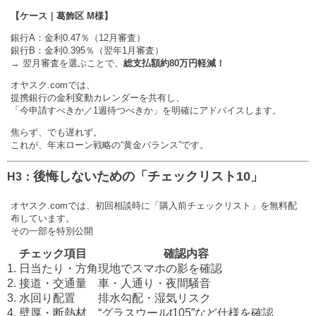
【ケース｜葛飾区 M様】
銀行A：金利0.47％（12月審査）
銀行B：金利0.395％（翌年1月審査）
→ 翌月審査を選ぶことで、
総支払額約80万円軽減！
オヤスク.comでは、
提携銀行の金利変動カレンダーを共有し、
「今申請すべきか／1週待つべきか」を明確にアドバイスします。
焦らず、でも遅れず。
これが、年末ローン戦略の“黄金バランス”です。
後悔しないための「チェックリスト10」
H3：
オヤスク.comでは、初回相談時に「購入前チェックリスト」を無料配
布しています。
その一部を特別公開
チェック項目
確認内容
1. 日当たり・方角
現地でスマホの影を確認
2. 接道・交通量
車・人通り・夜間騒音
3. 水回り配置
排水勾配・湿気リスク
4. 壁厚・断熱材
“グラスウールt105”など仕様を確認