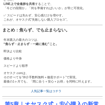
LINE上で全進捗を共有
することで、
「今どの段階か」「何を準備すればいいか」が常に可視化。
✅ スピードは失わず、安心感だけを増やす。
これが、オヤスク式“失敗しない購入プロセス”。
まとめ：焦らず、でも止まらない。
年末購入の最大のコツは、
“焦らず・止まらず・一緒に進む”こと。
即決より比較
価格より中身
スピードより順序
オヤスク.comは、
そのすべてを“仲介手数料無料＋徹底サポート”で実現。
最後の1ヶ月でも、「間に合う＋安心＋お得」を同時に叶えます。
人気記事一覧はコチラ
第5章｜オヤスク式・安心購入の新常