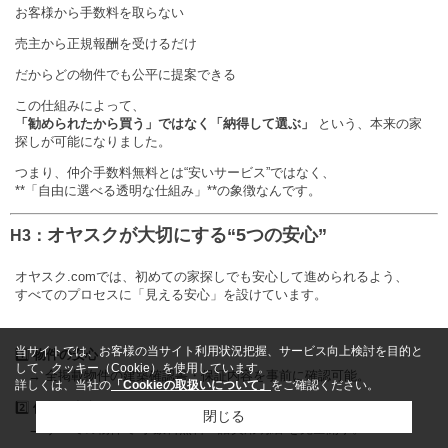
お客様から手数料を取らない
売主から正規報酬を受けるだけ
だからどの物件でも公平に提案できる
この仕組みによって、
「勧められたから買う」ではなく「納得して選ぶ」
という、本来の家
探しが可能になりました。
つまり、仲介手数料無料とは“安いサービス”ではなく、
**「自由に選べる透明な仕組み」**の象徴なんです。
オヤスクが大切にする“5つの安心”
H3：
オヤスク.comでは、初めての家探しでも安心して進められるよう、
すべてのプロセスに「見える安心」を設けています。
当サイトでは、お客様の当サイト利用状況把握、サービス向上検討を目的と
1️⃣
物件の安心
して、クッキー（Cookie）を使用しています。
→ 全掲載物件の建築確認書・保証内容を事前に確認可能。
詳しくは、当社の
「Cookieの取扱いについて」
をご確認ください。
2️⃣
価格の安心
閉じる
→ すべての物件で“手数料無料＋諸費用明細”を完全開示。