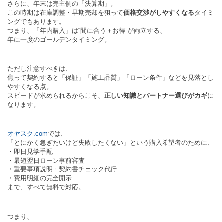
さらに、年末は売主側の「決算期」。
この時期は在庫調整・早期売却を狙って
価格交渉がしやすくなる
タイミ
ングでもあります。
つまり、「年内購入」は“間に合う＋お得”が両立する、
年に一度のゴールデンタイミング。
ただし注意すべきは、
焦って契約すると「保証」「施工品質」「ローン条件」などを見落とし
やすくなる点。
スピードが求められるからこそ、
正しい知識とパートナー選びがカギ
に
なります。
オヤスク.com
では、
「とにかく急ぎたいけど失敗したくない」という購入希望者のために、
・即日見学手配
・最短翌日ローン事前審査
・重要事項説明・契約書チェック代行
・費用明細の完全開示
まで、すべて無料で対応。
つまり、