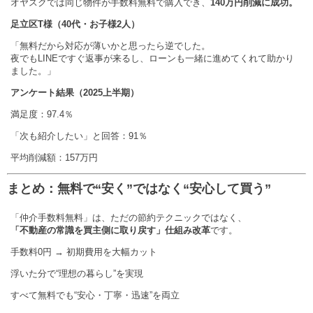
オヤスクでは同じ物件が手数料無料で購入でき、
140万円削減に成功。
足立区T様（40代・お子様2人）
「無料だから対応が薄いかと思ったら逆でした。
夜でもLINEですぐ返事が来るし、ローンも一緒に進めてくれて助かり
ました。」
アンケート結果（2025上半期）
満足度：97.4％
「次も紹介したい」と回答：91％
平均削減額：157万円
まとめ：無料で“安く”ではなく“安心して買う”
「仲介手数料無料」は、ただの節約テクニックではなく、
「不動産の常識を買主側に取り戻す」仕組み改革
です。
手数料0円 → 初期費用を大幅カット
浮いた分で“理想の暮らし”を実現
すべて無料でも“安心・丁寧・迅速”を両立