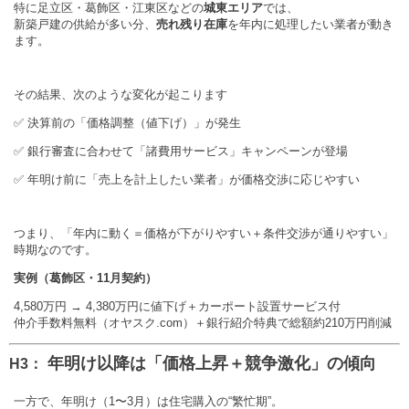
特に足立区・葛飾区・江東区などの
城東エリア
では、
新築戸建の供給が多い分、
売れ残り在庫
を年内に処理したい業者が動き
ます。
その結果、次のような変化が起こります
✅ 決算前の「価格調整（値下げ）」が発生
✅ 銀行審査に合わせて「諸費用サービス」キャンペーンが登場
✅ 年明け前に「売上を計上したい業者」が価格交渉に応じやすい
つまり、「年内に動く＝価格が下がりやすい＋条件交渉が通りやすい」
時期なのです。
実例（葛飾区・11月契約）
4,580万円 → 4,380万円に値下げ＋カーポート設置サービス付
仲介手数料無料（オヤスク.com）＋銀行紹介特典で総額約210万円削減
年明け以降は「価格上昇＋競争激化」の傾向
H3：
一方で、年明け（1〜3月）は住宅購入の“繁忙期”。