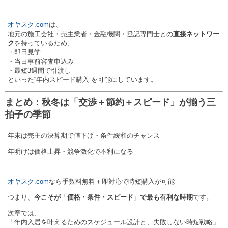
オヤスク.com
は、
地元の施工会社・売主業者・金融機関・登記専門士との
直接ネットワー
ク
を持っているため、
・即日見学
・当日事前審査申込み
・最短3週間で引渡し
といった“年内スピード購入”を可能にしています。
まとめ：秋冬は「交渉＋節約＋スピード」が揃う三
拍子の季節
年末は売主の決算期で値下げ・条件緩和のチャンス
年明けは価格上昇・競争激化で不利になる
オヤスク.com
なら手数料無料＋即対応で時短購入が可能
つまり、
今こそが「価格・条件・スピード」で最も有利な時期
です。
次章では、
「年内入居を叶えるためのスケジュール設計と、失敗しない時短戦略」