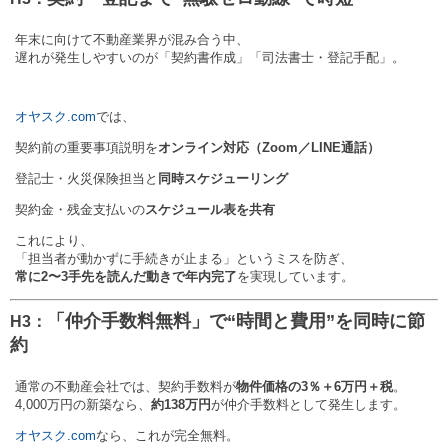
年末に向けて不動産業界が混み合う中、
遅れが発生しやすいのが「契約書作成」「司法書士・登記手配」。
オヤスク.com
では、
契約前の重要事項説明を
オンライン対応（Zoom／LINE通話）
登記士・火災保険担当と
同時スケジューリング
契約金・残金支払いの
スケジュール表を共有
これにより、
「担当者が動かずに手続きが止まる」というミスを防ぎ、
常に2〜3手先を読んだ動きで年内完了
を実現しています。
「仲介手数料無料」で“時間と費用”を同時に節
H3：
約
通常の不動産会社では、契約手数料が
物件価格の3％＋6万円＋税
。
4,000万円の新築なら、
約138万円
が仲介手数料として発生します。
オヤスク.com
なら、これが完全無料。