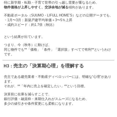
特に新学期・転勤・子育て世帯の引っ越し需要が重なるため、
物件価格が上昇しやすく、交渉余地が減る
傾向があります。
不動産ポータル（SUUMO・LIFULL HOME’S）などの公開データでも、
・1月〜3月：新築戸建平均単価＋3〜5％上昇
・成約スピード：約1.7倍（秋比）
という結果が出ています。
つまり、今（秋冬）に動けば、
同じ物件でも**「価格」「条件」「選択肢」すべてで有利**というわけ
です。
売主の「決算期心理」を理解する
H3：
売主である建売業者・不動産ディベロッパーには、明確な“心理”があり
ます。
それが、**「年内に売上を確定したい」**という目標。
決算前に在庫を減らすことで、
銀行評価・融資枠・来期仕入れがスムーズになるため、
多少の値引きや条件変更にも柔軟になります。