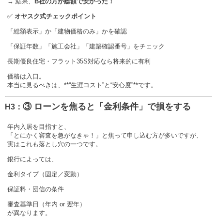
→ 結果、
B社の方が総額で安かった！
✅
オヤスク式チェックポイント
「総額表示」か「建物価格のみ」かを確認
「保証年数」「施工会社」「建築確認番号」をチェック
長期優良住宅・フラット35S対応なら将来的に有利
価格は入口。
本当に見るべきは、**“生涯コスト”と“安心度”**です。
③ ローンを焦ると「金利条件」で損をする
H3：
年内入居を目指すと、
「とにかく審査を急がなきゃ！」と焦って申し込む方が多いですが、
実はこれも落とし穴の一つです。
銀行によっては、
金利タイプ（固定／変動）
保証料・団信の条件
審査基準日（年内 or 翌年）
が異なります。