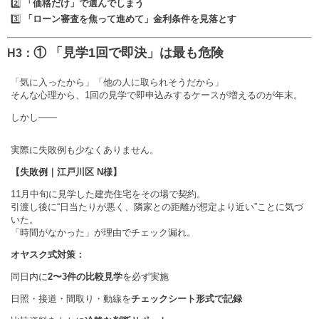
2️⃣
「価格だけ」で選んでしまう
3️⃣
「ローン審査を焦って進めて」金利条件を見落とす
① 「見学1回で即決」は最も危険
H3：
「気に入ったから」「他の人に取られそうだから」
そんな心理から、1回の見学で即申込みするケースが増えるのが年末。
しかし——
実際に失敗例も少なくありません。
【失敗例｜江戸川区 N様】
11月中旬に見学した建売住宅をその場で契約。
引渡し後に“日当たりが悪く、隣家との距離が想定より近い”ことに気づ
いた。
「時間がなかった」が理由でチェック漏れ。
オヤスク式対策：
同日内に
2〜3件の比較見学
を必ず実施
日照・接道・間取り・動線を
チェックシート形式で記録