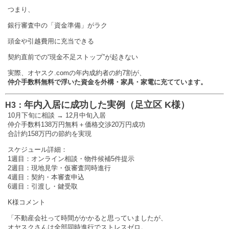
つまり、
銀行審査中の「資金準備」がラク
頭金や引越費用に充当できる
契約直前での“現金不足ストップ”が起きない
実際、オヤスク.comの年内成約者の約7割が、
仲介手数料無料で浮いた資金を外構・家具・家電に充てています。
年内入居に成功した実例（足立区 K様）
H3：
10月下旬に相談 → 12月中旬入居
仲介手数料138万円無料＋価格交渉20万円成功
合計約158万円の節約を実現
スケジュール詳細：
1週目：オンライン相談・物件候補5件提示
2週目：現地見学・仮審査同時進行
4週目：契約・本審査申込
6週目：引渡し・鍵受取
K様コメント
「不動産会社って時間がかかると思っていましたが、
オヤスクさんは全部同時進行でストレスゼロ。