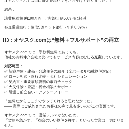
オヤスクさんでは自己資金を温存できたおかげで通りました。」
結果：
諸費用総額 約190万円 → 実負担 約50万円に軽減
審査通過銀行：住信SBIネット銀行（年利0.39％）
オヤスク.comは“無料＋フルサポート”の両立
H3：
オヤスク.comでは、手数料無料であっても、
他社の有料仲介会社と比べてもサービス内容は
むしろ充実
しています。
対応範囲：
✅ 新築戸建・建売・分譲住宅の紹介（全ポータル掲載物件対応）
✅ ローン相談・銀行比較・金利シミュレーション
✅ 契約書・重要事項説明の事前チェック
✅ 火災保険・登記・税金相談のサポート
✅ 引渡し前立会い・アフターフォロー
「無料だからここまでやってくれると思わなかった」
—— 実際にご成約されたお客様の声で最も多いのがこの言葉です。
オヤスク.comでは、営業ノルマがないため、
「契約を急かす」「都合のいい物件を押す」といった営業は一切ありま
せん。