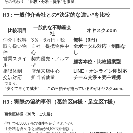
その代わり、
“比較・分析・提案”を徹底
。
一般仲介会社との“決定的な違い”を比較
H3：
一般的な不動産会
比較項目
オヤスク.com
社
仲介手数料
3％＋6万円＋税
無料（0円）
取り扱い物
自社・提携物件中
全ポータル対応・制限な
件
心
し
営業スタイ
契約優先・ノルマ
顧客本位・比較提案型
ル
型
相談体制
店舗来店中心
LINE・オンライン即対応
交渉対応
担当者裁量
チーム交渉＋売主連携
つまり、
“安くて早くて誠実”——この三拍子が揃っているのがオヤスク.com。
実際の節約事例（葛飾区M様・足立区T様）
H3：
葛飾区M様（30代・ご夫婦）
他社で4,380万円の物件を紹介されたが、
手数料を含めると総額が4,520万円超に。