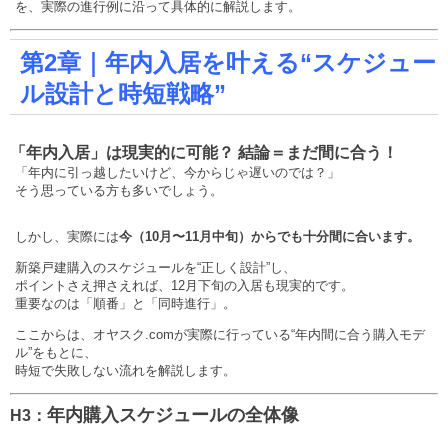
を、実際の進行例に沿って具体的に解説します。
第2章｜年内入居を叶える“スケジュー
ル設計と時短戦略”
「年内入居」は現実的に可能？ 結論＝まだ間に合う！
「年内に引っ越したいけど、今からじゃ遅いのでは？」
そう思っている方も多いでしょう。
しかし、実際には
今（10月〜11月中旬）からでも十分間に合います。
新築戸建購入のスケジュールを“正しく設計”し、
ポイントさえ押さえれば、12月下旬の入居も現実的です。
重要なのは「順番」と「同時進行」。
ここからは、オヤスク.comが実際に行っている“年内間に合う購入モデ
ル”をもとに、
時短で失敗しない流れを解説します。
年内購入スケジュールの全体像
H3：