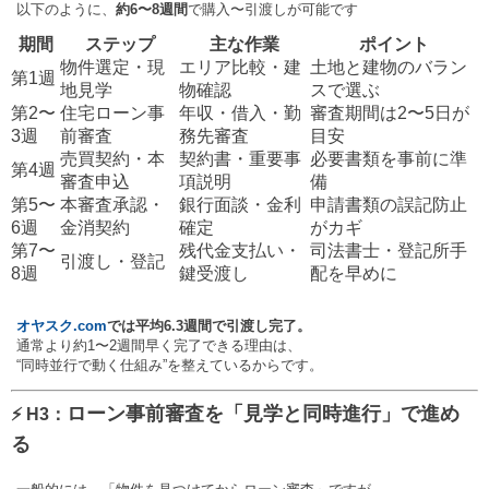
以下のように、
約6〜8週間
で購入〜引渡しが可能です
期間
ステップ
主な作業
ポイント
物件選定・現
エリア比較・建
土地と建物のバラン
第1週
地見学
物確認
スで選ぶ
第2〜
住宅ローン事
年収・借入・勤
審査期間は2〜5日が
3週
前審査
務先審査
目安
売買契約・本
契約書・重要事
必要書類を事前に準
第4週
審査申込
項説明
備
第5〜
本審査承認・
銀行面談・金利
申請書類の誤記防止
6週
金消契約
確定
がカギ
第7〜
残代金支払い・
司法書士・登記所手
引渡し・登記
8週
鍵受渡し
配を早めに
オヤスク.com
では平均6.3週間で引渡し完了。
通常より約1〜2週間早く完了できる理由は、
“同時並行で動く仕組み”を整えているからです。
ローン事前審査を「見学と同時進行」で進め
⚡ H3：
る