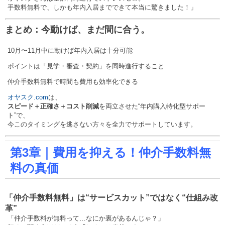
手数料無料で、しかも年内入居までできて本当に驚きました！」
まとめ：今動けば、まだ間に合う。
10月〜11月中に動けば年内入居は十分可能
ポイントは「見学・審査・契約」を同時進行すること
仲介手数料無料で時間も費用も効率化できる
オヤスク.com
は、
スピード＋正確さ＋コスト削減
を両立させた“年内購入特化型サポー
ト”で、
今このタイミングを逃さない方々を全力でサポートしています。
第3章｜費用を抑える！仲介手数料無
料の真価
「仲介手数料無料」は“サービスカット”ではなく“仕組み改
革”
「仲介手数料が無料って…なにか裏があるんじゃ？」