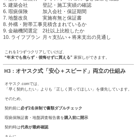
5. 建築会社
登記・施工実績の確認
6. 瑕疵保険
加入会社・保証期間
7. 地盤改良
実施有無と保証書
8. 外構・附帯工事
見積含まれているか
9. 金融機関選定
2社以上比較したか
10. ライフプラン
月々支払い＋将来支出の見通し
これを1つずつクリアしていけば、
“年末でも焦らず・後悔せずに買える”
家探しができます。
オヤスク式「安心＋スピード」両立の仕組み
️ H3：
オヤスク.comでは、
「早く契約したい」よりも「正しく買ってほしい」を優先しています。
そのため、
契約前に
必ず2名体制で書類ダブルチェック
瑕疵保険証書・地盤調査報告書を
購入前に開示
契約時は
代表が最終確認
さらに、