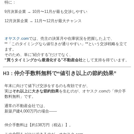
特に：
9月決算企業 → 10月〜11月が最も交渉しやすい
12月決算企業 → 11月〜12月が最大チャンス
オヤスク.com
では、売主の決算月や在庫状況を把握した上で、
**「このタイミングなら値引きが通りやすい」**という交渉戦略を立て
ます。
そのため、単に“紹介する”だけでなく、
“買うタイミングから最適化する”不動産会社
として支持を得ています。
仲介手数料無料で“値引き以上の節約効果”
H3：
年末に向けて値下げ交渉をするのも有効ですが、
実は
それ以上に大きな節約効果
を生むのが、オヤスク.comの「仲介手
数料無料」です。
通常の不動産会社では、
新築戸建4,000万円の場合——
仲介手数料は【約138万円（税込）】。