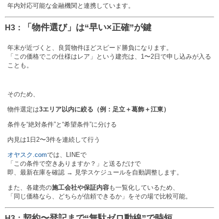
年内対応可能な金融機関と連携しています。
「物件選び」は“早い×正確”が鍵
H3：
年末が近づくと、良質物件ほどスピード勝負になります。
「この価格でこの仕様はレア」という建売は、1〜2日で申し込みが入る
ことも。
そのため、
物件選定は
3エリア以内に絞る（例：足立＋葛飾＋江東）
条件を“絶対条件”と“希望条件”に分ける
内見は1日2〜3件を連続して行う
オヤスク.com
では、LINEで
「この条件で空きありますか？」と送るだけで
即、最新在庫を確認 → 見学スケジュールを自動調整します。
また、各建売の
施工会社や保証内容
も一覧化しているため、
「同じ価格なら、どちらが信頼できるか」をその場で比較可能。
契約〜登記まで“無駄ゼロ動線”で時短
H3：