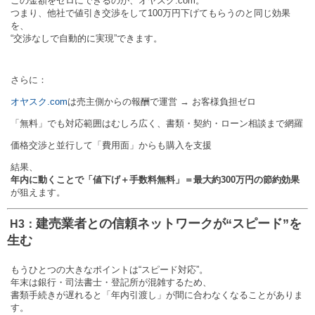
この金額をゼロにできるのが、オヤスク.com。
つまり、他社で値引き交渉をして100万円下げてもらうのと同じ効果
を、
“交渉なしで自動的に実現”できます。
さらに：
オヤスク.com
は売主側からの報酬で運営 → お客様負担ゼロ
「無料」でも対応範囲はむしろ広く、書類・契約・ローン相談まで網羅
価格交渉と並行して「費用面」からも購入を支援
結果、
年内に動くことで「値下げ＋手数料無料」＝最大約300万円の節約効果
が狙えます。
建売業者との信頼ネットワークが“スピード”を
️ H3：
生む
もうひとつの大きなポイントは“スピード対応”。
年末は銀行・司法書士・登記所が混雑するため、
書類手続きが遅れると「年内引渡し」が間に合わなくなることがありま
す。