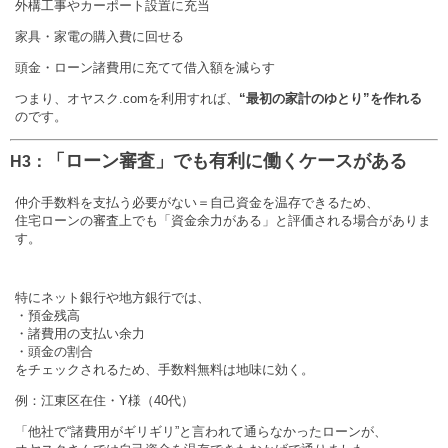
外構工事やカーポート設置に充当
家具・家電の購入費に回せる
頭金・ローン諸費用に充てて借入額を減らす
つまり、オヤスク.comを利用すれば、
“最初の家計のゆとり”を作れる
のです。
「ローン審査」でも有利に働くケースがある
H3：
仲介手数料を支払う必要がない＝自己資金を温存できるため、
住宅ローンの審査上でも「資金余力がある」と評価される場合がありま
す。
特にネット銀行や地方銀行では、
・預金残高
・諸費用の支払い余力
・頭金の割合
をチェックされるため、手数料無料は地味に効く。
例：江東区在住・Y様（40代）
「他社で“諸費用がギリギリ”と言われて通らなかったローンが、