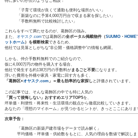
特に多いのが次のようなご相談：
「子育て環境が良くて通勤も便利な場所がいい」
「新築なのに予算4,000万円台で収まる家を探したい」
「手数料無料で比較検討したい」
これらをすべて満たせるのが、葛飾区の強み。
また、
オヤスク.com
では葛飾区の
全ポータル掲載物件（
SUUMO
・
HOME’
ットホーム
）を横断検索
できるため、
他社では見落としがちな“非公開・価格調整中”の情報も網羅。
しかも、仲介手数料無料でのご紹介なので、
仮に4,000万円の物件を購入する場合、
他社で発生する約138万円の手数料が
まるごと不要
になります。
浮いた費用を外構や家具・家電に回す方も多く、
「葛飾区×
オヤスク.com
」＝最も効率的な家探し
と評価されています。
この記事では、そんな葛飾区の中でも特に人気の
「買って後悔しない」おすすめエリアTOP5
を、
坪単価・利便性・将来性・生活環境の観点から徹底比較していきます。
あなたの「理想のマイホーム」が見つかるヒントが、きっとここにありま
次章予告：
「葛飾区の新築戸建市場をデータで読み解く」
平均価格・坪単価・供給数をもとに、人気の理由を数値で解説しま