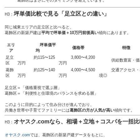
葛飾区はまさにそのタイミングを迎えています。
坪単価比較で見る「足立区との違い」
H3：
同じ城東エリアの足立区と比べると、
葛飾区の新築戸建は
平均で坪単価＋10万円前後高い
傾向にあります。
エリ
坪単価平
価格帯
特徴
ア
均
足立
約115〜125
3,800〜4,200
供給数豊富・価
区
万円
万円
葛飾
約125〜140
4,000〜4,500
交通アクセス・
区
万円
万円
境◎
足立区＝「価格重視で選ぶ層」
葛飾区＝「利便性と住環境のバランスを求める層」
このように目的によって住み分けが進んでおり、
共働き世帯や子育てファミリーには
葛飾区の方が人気が高い
傾向です。
オヤスク.comなら、相場＋立地＋コスパを一括比
H3：
オヤスク.com
では、葛飾区の新築戸建データをもとに、