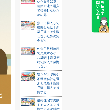
いた失敗20選｜
新築戸建て購入
で後悔しないた
めの完...
焦って購入して
後悔した話｜新
築戸建てで失敗
しないための完
全ガイ...
仲介手数料無料
で失敗するケー
ス15選｜新築戸
建て購入で後悔
しない...
安さだけで家や
不動産会社を選
ぶと危険？新築
戸建て購入で後
悔する...
建売住宅で失敗
する人とは？後
悔する20の特徴