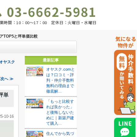
03-6662-5981
業時間：10：00～17：00 定休日：火曜日・水曜日
TOP5と坪単価比較
気になる
物件が
最新記事
オヤスク
オヤスク.comと
は？口コミ・評
次へ ≫
判・仲介手数料
無料の理由まで
徹底解...
坪単
「もっと比較す
れば良かった」
と後悔しないた
25-10-16
めに｜新築戸建
て購入...
住んでから気づ