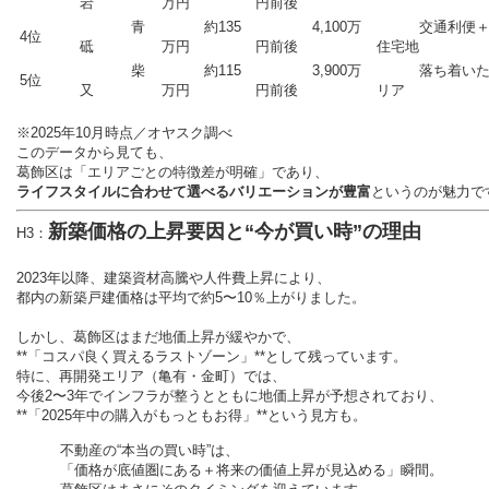
岩
万円
円前後
青
約135
4,100万
交通利便＋
4位
砥
万円
円前後
住宅地
柴
約115
3,900万
落ち着いた
5位
又
万円
円前後
リア
※2025年10月時点／オヤスク調べ
このデータから見ても、
葛飾区は「エリアごとの特徴差が明確」であり、
ライフスタイルに合わせて選べるバリエーションが豊富
というのが魅力で
新築価格の上昇要因と“今が買い時”の理由
H3：
2023年以降、建築資材高騰や人件費上昇により、
都内の新築戸建価格は平均で約5〜10％上がりました。
しかし、葛飾区はまだ地価上昇が緩やかで、
**「コスパ良く買えるラストゾーン」**として残っています。
特に、再開発エリア（亀有・金町）では、
今後2〜3年でインフラが整うとともに地価上昇が予想されており、
**「2025年中の購入がもっともお得」**という見方も。
不動産の“本当の買い時”は、
「価格が底値圏にある＋将来の価値上昇が見込める」瞬間。