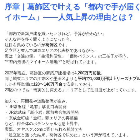
序章｜葛飾区で叶える「都内で手が届
イホーム」——人気上昇の理由とは？
「都内で新築戸建を買いたいけれど、予算が合わない」
そんな声を多く聞くようになった今、
注目を集めているのが
葛飾区
です。
足立区と並んで城東エリアの代表格でありながら、
実は「交通の便」「生活利便性」「価格バランス」の三拍子が揃う、
**“都内最後のマイホーム適地”**と呼ばれています。
2025年現在、葛飾区の新築戸建相場は
4,200万円前後
。
同じ城東エリアの江東区や墨田区よりも
平均で1,000万円以上リーズナブ
しかも坪単価は
120〜140万円台
で安定しており、
23区の中でも「現実的に買える」エリアとして注目度が上がっています。
加えて、再開発や道路整備が進み、
・JR常磐線「亀有」駅北口再開発
・JR総武線「新小岩」駅前複合施設開発
・京成金町線「金町」駅エリアの再整備
など、街全体のポテンシャルも急上昇中。
実際、オヤスク.comに寄せられる相談でも
「足立区と迷った結果、葛飾区で決めた」という声が増えています。