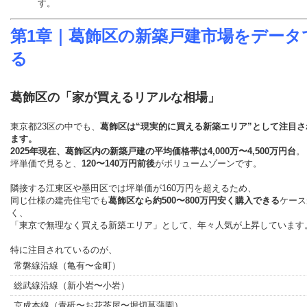
す。
第1章｜葛飾区の新築戸建市場をデータ
る
葛飾区の「家が買えるリアルな相場」
東京都23区の中でも、
葛飾区は“現実的に買える新築エリア”
として注目さ
ます。
2025年現在、葛飾区内の新築戸建の
平均価格帯は4,000万〜4,500万円台
。
坪単価で見ると、
120〜140万円前後
がボリュームゾーンです。
隣接する江東区や墨田区では坪単価が160万円を超えるため、
同じ仕様の建売住宅でも
葛飾区なら約500〜800万円安く購入できる
ケース
く、
「東京で無理なく買える新築エリア」として、年々人気が上昇しています
特に注目されているのが、
常磐線沿線（亀有〜金町）
総武線沿線（新小岩〜小岩）
京成本線（青砥〜お花茶屋〜堀切菖蒲園）