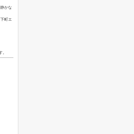
静かな
下町エ
す。