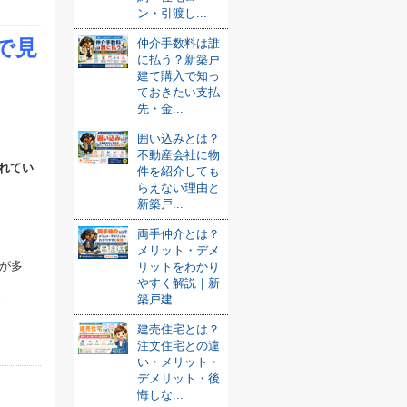
ン・引渡し...
で見
仲介手数料は誰
に払う？新築戸
建て購入で知っ
ておきたい支払
先・金...
囲い込みとは？
不動産会社に物
れてい
件を紹介しても
らえない理由と
新築戸...
両手仲介とは？
メリット・デメ
が多
リットをわかり
やすく解説｜新
。
築戸建...
建売住宅とは？
注文住宅との違
い・メリット・
デメリット・後
悔しな...