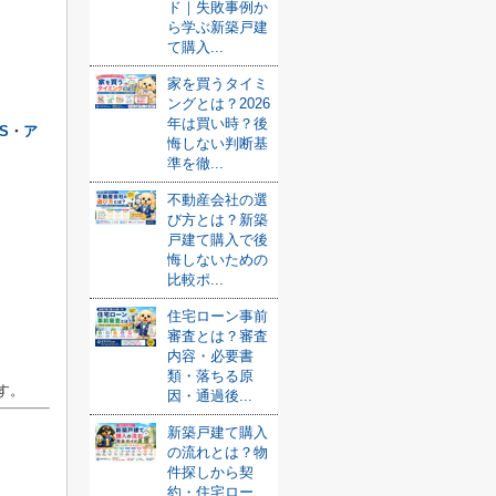
ド｜失敗事例か
ら学ぶ新築戸建
て購入...
家を買うタイミ
ングとは？2026
年は買い時？後
S
・
ア
悔しない判断基
準を徹...
不動産会社の選
び方とは？新築
戸建て購入で後
悔しないための
比較ポ...
住宅ローン事前
審査とは？審査
内容・必要書
類・落ちる原
す。
因・通過後...
新築戸建て購入
の流れとは？物
件探しから契
約・住宅ロー