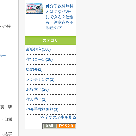
仲介手数料無料
とは？なぜ0円
にできる？仕組
み・注意点を不
のが特
動産のプ...
カテゴリ
新築購入(308)
ホー
住宅ローン(19)
街紹介(1)
メンテナンス(1)
お役立ち(26)
住み替え(1)
実・駅
仲介手数料無料(3)
>>全ての記事を見る
・自然
XML
RSS2.0
ス抜群