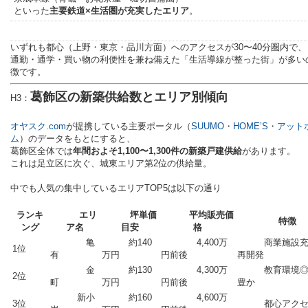
といった
主要鉄道×生活圏が充実したエリア
。
いずれも都心（上野・東京・品川方面）へのアクセスが30〜40分圏内で、
通勤・通学・買い物の利便性を兼ね備えた「生活導線が整った街」が多い
徴です。
葛飾区の新築供給数とエリア別傾向
H3：
オヤスク.com
が提携している主要ポータル（
SUUMO
・
HOME’S
・
アット
ム
）のデータをもとにすると、
葛飾区全体では
年間およそ1,100〜1,300件の新築戸建供給
があります。
これは足立区に次ぐ、城東エリア第2位の供給量。
中でも人気の集中しているエリアTOP5は以下の通り
ランキ
エリ
坪単価
平均販売価
特徴
ング
ア名
目安
格
亀
約140
4,400万
商業施設充
1位
有
万円
円前後
再開発
金
約130
4,300万
教育環境◎
2位
町
万円
円前後
豊か
新小
約160
4,600万
3位
都心アクセ