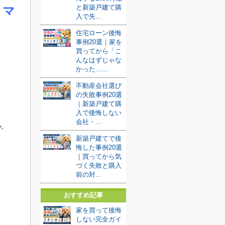
と新築戸建て購
くマ
入で失...
住宅ローン後悔
事例20選｜家を
買ってから「こ
んなはずじゃな
かった…...
不動産会社選び
の失敗事例20選
｜新築戸建て購
入で後悔しない
会社・...
ル
。
新築戸建てで後
悔した事例20選
｜買ってから気
づく失敗と購入
前の対...
おすすめ記事
家を買って後悔
しない完全ガイ