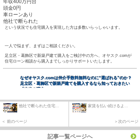
年収400万円台
頭金0円
車ローンあり
他社で断られた
という状況でも住宅購入を実現した方は多数いらっしゃいます。
一人で悩まず、まずはご相談ください。
足立区・葛飾区で新築戸建て購入をご検討中の方へ、オヤスク.comが
住宅ローン相談から購入までしっかりサポートいたします。
なぜオヤスク.com
は仲介手数料無料なのに“
選ばれる”
のか？
足立区・葛飾区で新築戸建てを購入するなら知っておきたい
「本当の理由」
https://www.oyasuku.net/blog/entry-793129/
他社で断られた住宅...
家賃を払い続けるよ...
足立区で新築戸建てを仲介手数料無料で購入したい方向けの記
＜ 前のページ
＞次のページ
事
https://fudosan-mirai.jp/adachi-sinnchiku/
記事一覧ページへ