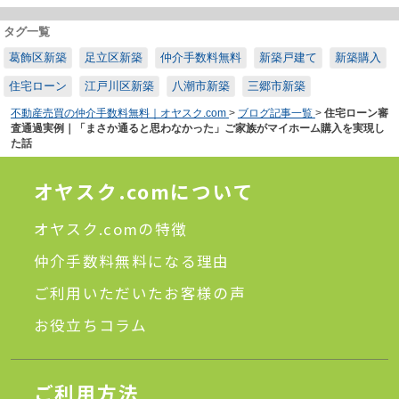
葛飾区で新築戸建てを仲介手数料無料で購入したい方向けの記
事
タグ一覧
https://fudosan-mirai.jp/house/lp7/
葛飾区新築
足立区新築
仲介手数料無料
新築戸建て
新築購入
住宅ローン
江戸川区新築
八潮市新築
三郷市新築
不動産売買の仲介手数料無料｜オヤスク.com
>
ブログ記事一覧
>
住宅ローン審
査通過実例｜「まさか通ると思わなかった」ご家族がマイホーム購入を実現し
た話
オヤスク.comについて
オヤスク.comの特徴
仲介手数料無料になる理由
ご利用いただいたお客様の声
お役立ちコラム
ご利用方法