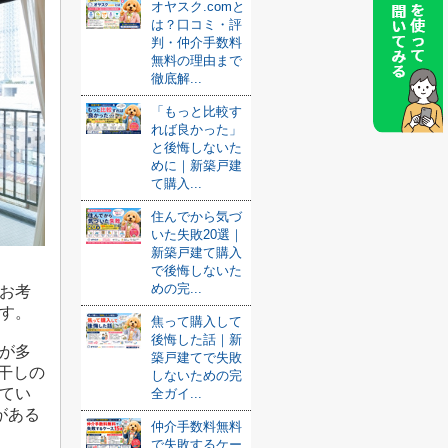
オヤスク.comと
は？口コミ・評
判・仲介手数料
無料の理由まで
徹底解...
「もっと比較す
れば良かった」
と後悔しないた
めに｜新築戸建
て購入...
住んでから気づ
いた失敗20選｜
新築戸建て購入
で後悔しないた
めの完...
お考
す。
焦って購入して
後悔した話｜新
が多
築戸建てで失敗
内干しの
しないための完
てい
全ガイ...
がある
仲介手数料無料
で失敗するケー