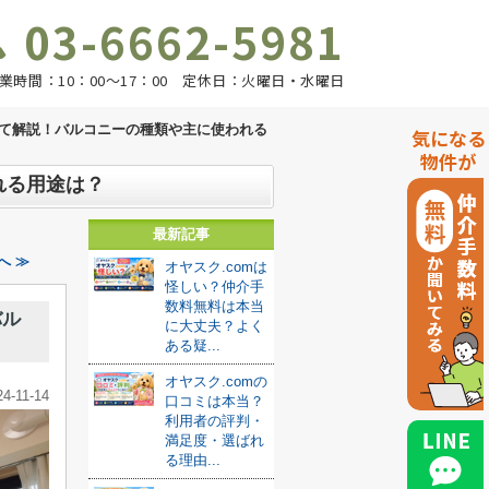
03-6662-5981
業時間：10：00～17：00 定休日：火曜日・水曜日
て解説！バルコニーの種類や主に使われる
気になる
物件が
れる用途は？
最新記事
へ ≫
オヤスク.comは
怪しい？仲介手
数料無料は本当
バル
に大丈夫？よく
ある疑...
オヤスク.comの
24-11-14
口コミは本当？
利用者の評判・
満足度・選ばれ
る理由...