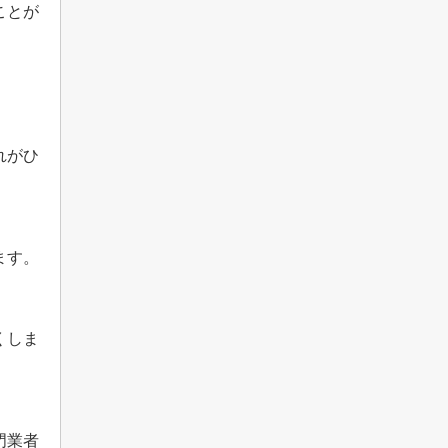
ことが
れがひ
ます。
くしま
門業者