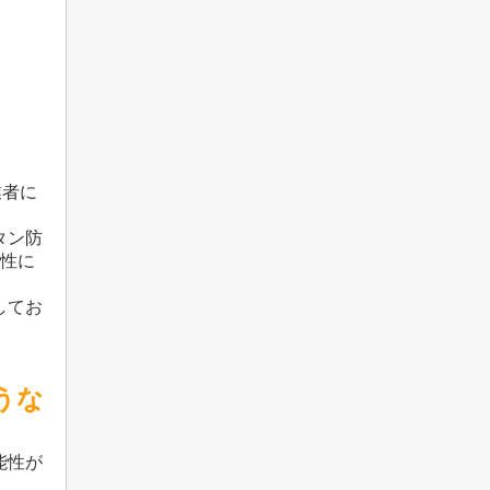
。
業者に
タン防
特性に
してお
うな
能性が