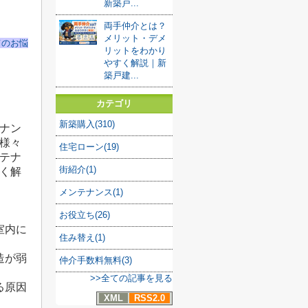
新築戸...
両手仲介とは？
メリット・デメ
てのお悩
リットをわかり
やすく解説｜新
築戸建...
カテゴリ
新築購入(310)
ナン
様々
住宅ローン(19)
テナ
街紹介(1)
く解
メンテナンス(1)
お役立ち(26)
室内に
住み替え(1)
造が弱
仲介手数料無料(3)
>>全ての記事を見る
る原因
XML
RSS2.0