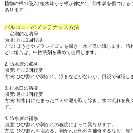
植物の根の侵入: 植木鉢から根が伸びて、防水層を傷つける
あります。
バルコニーのメンテナンス方法
1. 定期的な清掃
頻度: 月に1回程度
方法: ほうきやブラシでゴミを掃き、水で洗い流します。汚
どい場合は、中性洗剤を薄めて使用します。
2. 防水層の点検
頻度: 年に2回程度
方法: ひび割れや剥がれ、浮きなどがないか、目視で確認し
3. 排水口の清掃
頻度: 月に1回程度
方法: 排水口にたまったゴミや泥を取り除き、水の流れを良
す。
4. 防水層の補修
頻度: ひび割れや剥がれの程度によって異なります。
方法: ひび割れを埋める、剥がれた部分を補修するなど、専