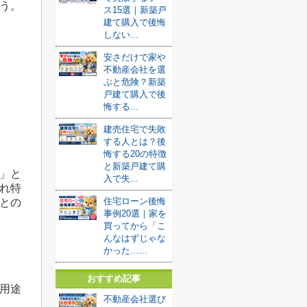
う。
ス15選｜新築戸
建て購入で後悔
しない...
安さだけで家や
不動産会社を選
ぶと危険？新築
戸建て購入で後
悔する...
建売住宅で失敗
する人とは？後
悔する20の特徴
と新築戸建て購
」と
入で失...
れ特
住宅ローン後悔
との
事例20選｜家を
買ってから「こ
んなはずじゃな
かった…...
おすすめ記事
用途
不動産会社選び