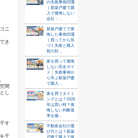
の失敗事例20選
｜新築戸建て購
入で後悔しない
会社・...
コニ
新築戸建てで後
悔した事例20選
｜買ってから気
でき
づく失敗と購入
前の対...
家を買って後悔
しない完全ガイ
ド｜失敗事例か
ら学ぶ新築戸建
。
て購入...
空間
とし
家を買うタイミ
ングとは？2026
年は買い時？後
悔しない判断基
準を徹...
干す
不動産会社の選
び方とは？新築
を干
戸建て購入で後