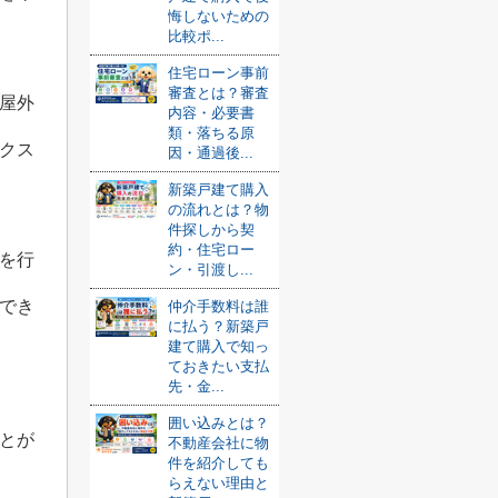
悔しないための
比較ポ...
住宅ローン事前
審査とは？審査
屋外
内容・必要書
類・落ちる原
クス
因・通過後...
新築戸建て購入
の流れとは？物
件探しから契
約・住宅ロー
を行
ン・引渡し...
でき
仲介手数料は誰
に払う？新築戸
建て購入で知っ
ておきたい支払
先・金...
囲い込みとは？
とが
不動産会社に物
件を紹介しても
らえない理由と