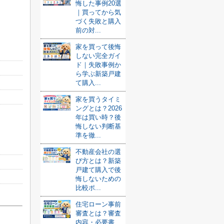
悔した事例20選
｜買ってから気
づく失敗と購入
前の対...
家を買って後悔
しない完全ガイ
ド｜失敗事例か
ら学ぶ新築戸建
て購入...
家を買うタイミ
ングとは？2026
年は買い時？後
悔しない判断基
準を徹...
不動産会社の選
び方とは？新築
戸建て購入で後
悔しないための
比較ポ...
住宅ローン事前
審査とは？審査
内容・必要書