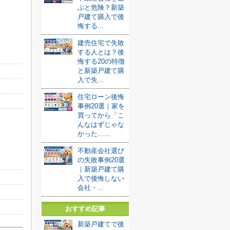
ぶと危険？新築
戸建て購入で後
悔する...
建売住宅で失敗
する人とは？後
悔する20の特徴
と新築戸建て購
入で失...
住宅ローン後悔
事例20選｜家を
買ってから「こ
んなはずじゃな
かった…...
不動産会社選び
の失敗事例20選
｜新築戸建て購
入で後悔しない
会社・...
おすすめ記事
新築戸建てで後