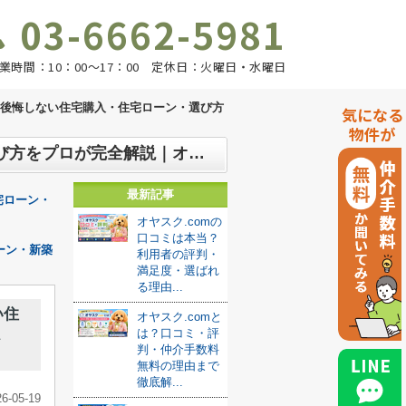
03-6662-5981
業時間：10：00～17：00 定休日：火曜日・水曜日
？後悔しない住宅購入・住宅ローン・選び方
気になる
物件が
【2026年最新版】シングルでも家は買える？後悔しない住宅購入・住宅ローン・選び方をプロが完全解説｜オヤスク.com
最新記事
宅ローン・
オヤスク.comの
口コミは本当？
ーン・新築
利用者の評判・
満足度・選ばれ
る理由...
い住
オヤスク.comと
ス
は？口コミ・評
判・仲介手数料
無料の理由まで
徹底解...
26-05-19