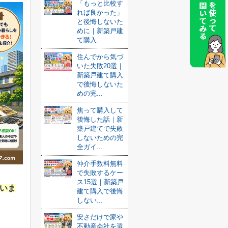
「もっと比較す
れば良かった」
と後悔しないた
めに｜新築戸建
て購入...
住んでから気づ
いた失敗20選｜
新築戸建て購入
で後悔しないた
めの完...
焦って購入して
後悔した話｜新
築戸建てで失敗
しないための完
全ガイ...
仲介手数料無料
で失敗するケー
ス15選｜新築戸
ていま
建て購入で後悔
しない...
安さだけで家や
不動産会社を選