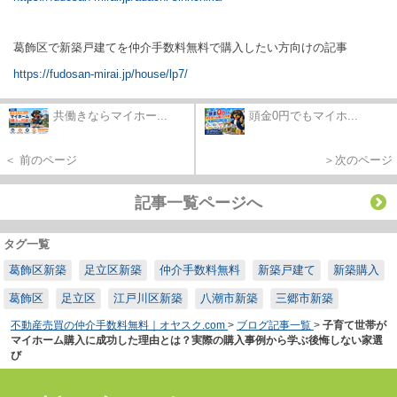
葛飾区で新築戸建てを仲介手数料無料で購入したい方向けの記事
https://fudosan-mirai.jp/house/lp7/
共働きならマイホー...
頭金0円でもマイホ...
＜ 前のページ
＞次のページ
記事一覧ページへ
タグ一覧
葛飾区新築
足立区新築
仲介手数料無料
新築戸建て
新築購入
葛飾区
足立区
江戸川区新築
八潮市新築
三郷市新築
不動産売買の仲介手数料無料｜オヤスク.com
>
ブログ記事一覧
>
子育て世帯が
マイホーム購入に成功した理由とは？実際の購入事例から学ぶ後悔しない家選
び