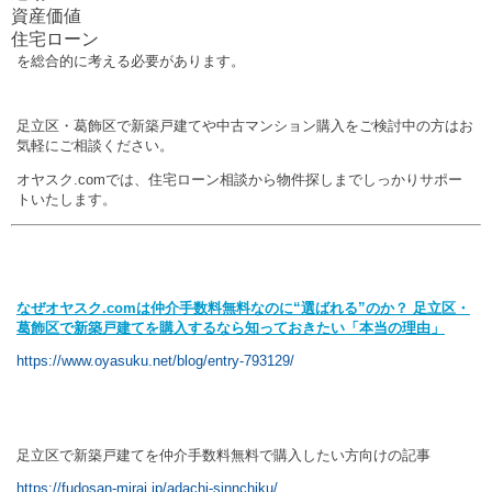
資産価値
住宅ローン
を総合的に考える必要があります。
足立区・葛飾区で新築戸建てや中古マンション購入をご検討中の方はお
気軽にご相談ください。
オヤスク.comでは、住宅ローン相談から物件探しまでしっかりサポー
トいたします。
なぜオヤスク.com
は仲介手数料無料なのに“
選ばれる”
のか？
足立区・
葛飾区で新築戸建てを購入するなら知っておきたい「本当の理由」
https://www.oyasuku.net/blog/entry-793129/
【親記事（超重要ハブ）】
足立区で新築戸建てを仲介手数料無料で購入したい方向けの記事
https://fudosan-mirai.jp/adachi-sinnchiku/