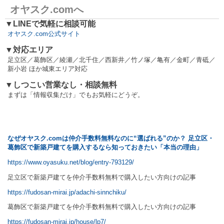
オヤスク.comへ
▼LINEで気軽に相談可能
オヤスク.com公式サイト
▼対応エリア
足立区／葛飾区／綾瀬／北千住／西新井／竹ノ塚／亀有／金町／青砥／
新小岩 ほか城東エリア対応
▼しつこい営業なし・相談無料
まずは「情報収集だけ」でもお気軽にどうぞ。
なぜオヤスク.com
は仲介手数料無料なのに“
選ばれる”
のか？
足立区・
葛飾区で新築戸建てを購入するなら知っておきたい「本当の理由」
https://www.oyasuku.net/blog/entry-793129/
【親記事（超重要ハブ）】
足立区で新築戸建てを仲介手数料無料で購入したい方向けの記事
https://fudosan-mirai.jp/adachi-sinnchiku/
葛飾区で新築戸建てを仲介手数料無料で購入したい方向けの記事
https://fudosan-mirai.jp/house/lp7/