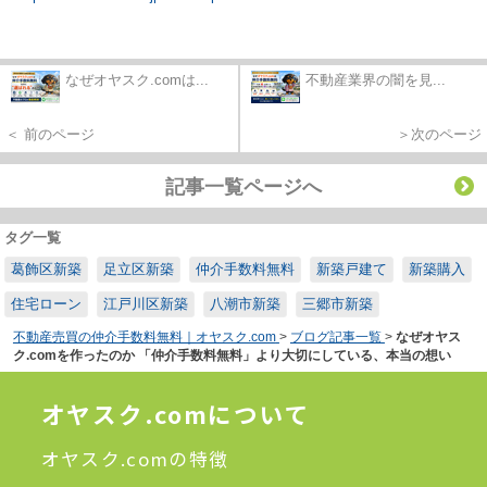
なぜオヤスク.comは...
不動産業界の闇を見...
＜ 前のページ
＞次のページ
記事一覧ページへ
タグ一覧
葛飾区新築
足立区新築
仲介手数料無料
新築戸建て
新築購入
住宅ローン
江戸川区新築
八潮市新築
三郷市新築
不動産売買の仲介手数料無料｜オヤスク.com
>
ブログ記事一覧
>
なぜオヤス
ク.comを作ったのか 「仲介手数料無料」より大切にしている、本当の想い
オヤスク.comについて
オヤスク.comの特徴