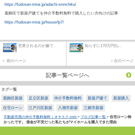
https://fudosan-mirai.jp/adachi-sinnchiku/
葛飾区で新築戸建てを仲介手数料無料で購入したい方向けの記事
https://fudosan-mirai.jp/house/lp7/
営業されるのが嫌で...
知らずに170万円払...
＜ 前のページ
＞次のページ
記事一覧ページへ
タグ一覧
葛飾区新築
足立区新築
仲介手数料無料
新築戸建て
新築購入
住宅ローン
江戸川区新築
八潮市新築
三郷市新築
不動産売買の仲介手数料無料｜オヤスク.com
>
ブログ記事一覧
>
住宅ローン怖
かったです。 借金が不安だった私たちがマイホームを購入できた理由