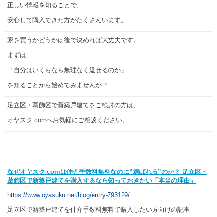
正しい情報を知ることで、
安心して購入できた方がたくさんいます。
家を買うかどうかは後で決めれば大丈夫です。
まずは
「自分はいくらなら無理なく返せるのか」
を知ることから始めてみませんか？
足立区・葛飾区で新築戸建てをご検討の方は、
オヤスク.comへお気軽にご相談ください。
なぜオヤスク.com
は仲介手数料無料なのに“
選ばれる”
のか？
足立区・
葛飾区で新築戸建てを購入するなら知っておきたい「本当の理由」
https://www.oyasuku.net/blog/entry-793129/
【親記事（超重要ハブ）】
足立区で新築戸建てを仲介手数料無料で購入したい方向けの記事