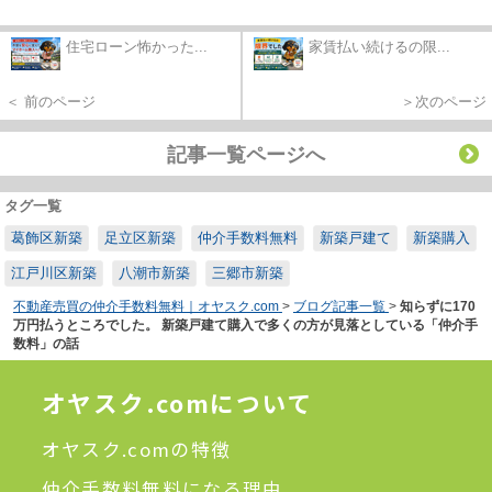
住宅ローン怖かった...
家賃払い続けるの限...
＜ 前のページ
＞次のページ
記事一覧ページへ
タグ一覧
葛飾区新築
足立区新築
仲介手数料無料
新築戸建て
新築購入
江戸川区新築
八潮市新築
三郷市新築
不動産売買の仲介手数料無料｜オヤスク.com
>
ブログ記事一覧
>
知らずに170
万円払うところでした。 新築戸建て購入で多くの方が見落としている「仲介手
数料」の話
オヤスク.comについて
オヤスク.comの特徴
仲介手数料無料になる理由